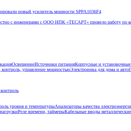
сировали новый усилитель мощности SPPA1036F4
естно с инженерами с ООО НПК «ТЕСАРТ» провело работу по 
кация
Освещение
Источники питания
Корпусные и установочные
, контроль, управление мощностью
Электроника для дома и авто
 контроль
роль уровня и температуры
Анализаторы качества электроэнерги
нагрузки
Реле времени, таймеры
Кабельные вводы металлически