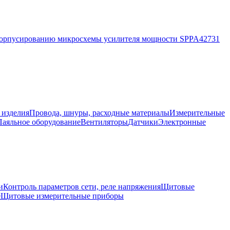
корпусированию микросхемы усилителя мощности SPPA42731
 изделия
Провода, шнуры, расходные материалы
Измерительные
Паяльное оборудование
Вентиляторы
Датчики
Электронные
и
Контроль параметров сети, реле напряжения
Щитовые
е
Щитовые измерительные приборы