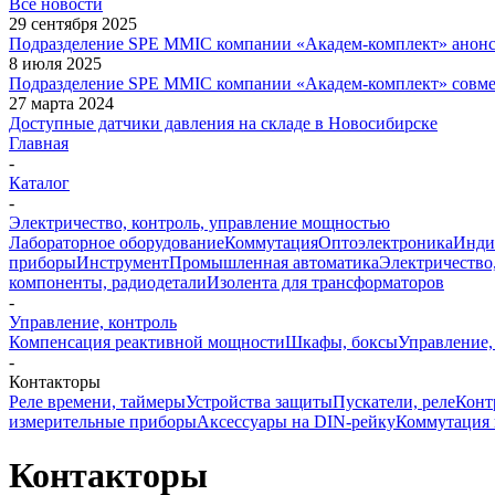
Все новости
29 сентября 2025
Подразделение SPE MMIC компании «Академ-комплект» анон
8 июля 2025
Подразделение SPE MMIC компании «Академ-комплект» совм
27 марта 2024
Доступные датчики давления на складе в Новосибирске
Главная
-
Каталог
-
Электричество, контроль, управление мощностью
Лабораторное оборудование
Коммутация
Оптоэлектроника
Инди
приборы
Инструмент
Промышленная автоматика
Электричество
компоненты, радиодетали
Изолента для трансформаторов
-
Управление, контроль
Компенсация реактивной мощности
Шкафы, боксы
Управление,
-
Контакторы
Реле времени, таймеры
Устройства защиты
Пускатели, реле
Конт
измерительные приборы
Аксессуары на DIN-рейку
Коммутация 
Контакторы