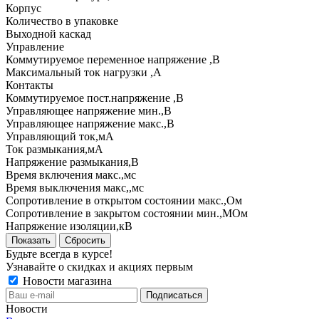
Корпус
Количество в упаковке
Выходной каскад
Управление
Коммутируемое переменное напряжение ,В
Максимальный ток нагрузки ,А
Контакты
Коммутируемое пост.напряжение ,В
Управляющее напряжение мин.,В
Управляющее напряжение макс.,В
Управляющий ток,мА
Ток размыкания,мА
Напряжение размыкания,В
Время включения макс.,мс
Время выключения макс,,мс
Сопротивление в открытом состоянии макс.,Ом
Сопротивление в закрытом состоянии мин.,МОм
Напряжение изоляции,кВ
Показать
Сбросить
Будьте всегда в курсе!
Узнавайте о скидках и акциях первым
Новости магазина
Новости