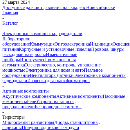
27 марта 2024
Доступные датчики давления на складе в Новосибирске
Главная
-
Каталог
-
Электронные компоненты, радиодетали
Лабораторное
оборудование
Коммутация
Оптоэлектроника
Индикация
Освеще
питания
Корпусные и установочные изделия
Провода, шнуры,
расходные материалы
Измерительные
приборы
Инструмент
Промышленная
автоматика
Электричество, контроль, управление
мощностью
Электроника для дома и авто
Паяльное
оборудование
Вентиляторы
Датчики
Электронные компоненты,
радиодетали
Изолента для трансформаторов
-
Активные компоненты
Акустические компоненты
Активные компоненты
Пассивные
компоненты
Реле
Устройства защиты,
предохранители
Беспроводные системы
-
Тиристоры
Микросхемы
Транзисторы
Диоды, стабилитроны,
варикапы
Полупроводниковые модули