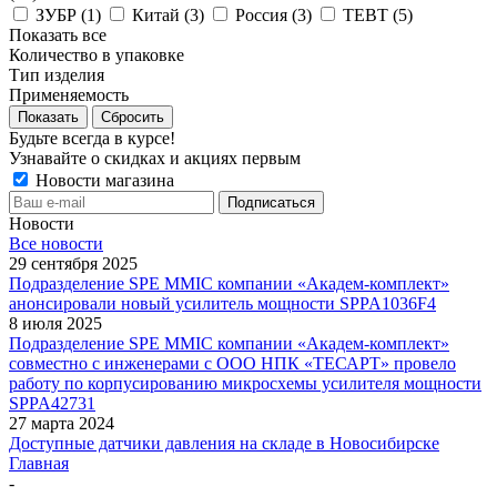
ЗУБР (
1
)
Китай (
3
)
Россия (
3
)
ТЕВТ (
5
)
Показать все
Количество в упаковке
Тип изделия
Применяемость
Показать
Сбросить
Будьте всегда в курсе!
Узнавайте о скидках и акциях первым
Новости магазина
Новости
Все новости
29 сентября 2025
Подразделение SPE MMIC компании «Академ-комплект»
анонсировали новый усилитель мощности SPPA1036F4
8 июля 2025
Подразделение SPE MMIC компании «Академ-комплект»
совместно с инженерами с ООО НПК «ТЕСАРТ» провело
работу по корпусированию микросхемы усилителя мощности
SPPA42731
27 марта 2024
Доступные датчики давления на складе в Новосибирске
Главная
-