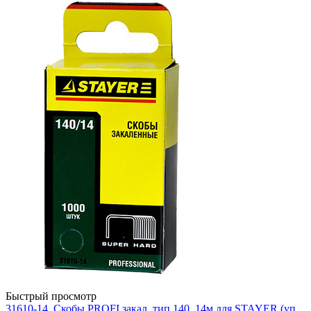
Быстрый просмотр
31610-14, Скобы PROFI,закал. тип 140, 14м для STAYER (уп