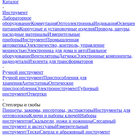
Каталог
-
Инструмент
Лабораторное
оборудование
Коммутация
Оптоэлектроника
Индикация
Освеще
питания
Корпусные и установочные изделия
Провода, шнуры,
расходные материалы
Измерительные
приборы
Инструмент
Промышленная
автоматика
Электричество, контроль, управление
мощностью
Электроника для дома и авто
Паяльное
оборудование
Вентиляторы
Датчики
Электронные компоненты,
радиодетали
Изолента для трансформаторов
-
Ручной инструмент
Ручной инструмент
Приспособления для
хранения
Антистатика
Оптические
приспособления
Электроинструмент
Губцевый
инструмент
Отвертки
-
Степлеры и скобы
Пинцеты, зажимы, инсерторы, экстракторы
Инструменты для
оптоволокна
Ключи и наборы ключей
Наборы
инструментов
Скальпели, ножи и ножницы
Слесарный
инструмент и аксессуары
Измерительный
инструмент
Тиски
Сверла и абразивный инструмент