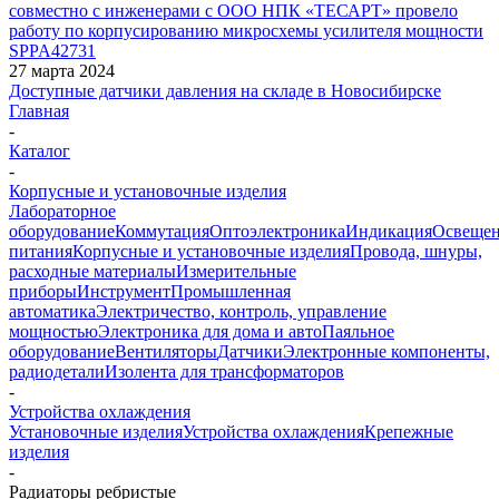
совместно с инженерами с ООО НПК «ТЕСАРТ» провело
работу по корпусированию микросхемы усилителя мощности
SPPA42731
27 марта 2024
Доступные датчики давления на складе в Новосибирске
Главная
-
Каталог
-
Корпусные и установочные изделия
Лабораторное
оборудование
Коммутация
Оптоэлектроника
Индикация
Освеще
питания
Корпусные и установочные изделия
Провода, шнуры,
расходные материалы
Измерительные
приборы
Инструмент
Промышленная
автоматика
Электричество, контроль, управление
мощностью
Электроника для дома и авто
Паяльное
оборудование
Вентиляторы
Датчики
Электронные компоненты,
радиодетали
Изолента для трансформаторов
-
Устройства охлаждения
Установочные изделия
Устройства охлаждения
Крепежные
изделия
-
Радиаторы ребристые