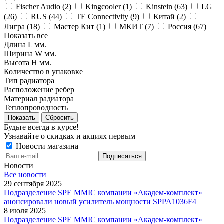
Fischer Audio (
2
)
Kingcooler (
1
)
Kinstein (
63
)
LG
(
26
)
RUS (
44
)
TE Connectivity (
9
)
Китай (
2
)
Лигра (
18
)
Мастер Кит (
1
)
МКИТ (
7
)
Россия (
67
)
Показать все
Длина L мм.
Ширина W мм.
Высота H мм.
Количество в упаковке
Тип радиатора
Расположение ребер
Материал радиатора
Теплопроводность
Показать
Сбросить
Будьте всегда в курсе!
Узнавайте о скидках и акциях первым
Новости магазина
Новости
Все новости
29 сентября 2025
Подразделение SPE MMIC компании «Академ-комплект»
анонсировали новый усилитель мощности SPPA1036F4
8 июля 2025
Подразделение SPE MMIC компании «Академ-комплект»