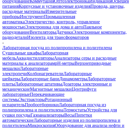
оборудование
Коммутация
Оптоэлектроника
Индикация
Освеще
питания
Корпусные и установочные изделия
Провода, шнуры,
расходные материалы
Измерительные
приборы
Инструмент
Промышленная
автоматика
Электричество, контроль, управление
мощностью
Электроника для дома и авто
Паяльное
оборудование
Вентиляторы
Датчики
Электронные компоненты,
радиодетали
Изолента для трансформаторов
-
Лабораторная посуда из полипропилена и полиэтилена
Cушильные шкафы
Лабораторная
мебель
Аквадистилляторы
Анализаторы серы и расходные
материалы к анализаторам
pH-метры
Верхнеприводные
мешалки
Лабораторные
электропечи
Колбонагреватели
Лабораторные
шейкеры
Лабораторные бани
Динамометры
Лабораторные
плиты
Лабораторные штативы
Дозаторы электронные и
механические
Магнитные мешалки
Центрифуги
лабораторные
Перекачивающие
системы
Экстракторы
Ротационный
испаритель
Пробоотборники
Лабораторная посуда из
полипропилена и полиэтилена
Термостаты
Устройства для
сушки посуды
Газоанализаторы
Весы
Пипетки
автоматические
Лабораторные изделия из полипропилена и
полиэтилена
Микроскопия
Оборудование для анализа нефти и