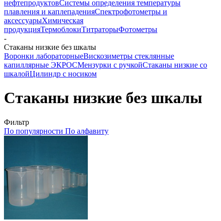
нефтепродуктов
Системы определения температуры
плавления и каплепадения
Спектрофотометры и
аксессуары
Химическая
продукция
Термоблоки
Титраторы
Фотометры
-
Стаканы низкие без шкалы
Воронки лабораторные
Вискозиметры стеклянные
капиллярные ЭКРОС
Мензурки с ручкой
Стаканы низкие со
шкалой
Цилиндр с носиком
Стаканы низкие без шкалы
Фильтр
По популярности
По алфавиту