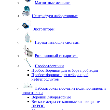
Магнитные мешалки
Центрифуги лабораторные
Экстракторы
Перекачивающие системы
Ротационный испаритель
Пробоотборники
Пробоотборники для отбора проб воды
Пробоотборники для отбора проб
нефтепродуктов
Лабораторная посуда из полипропилена и
полиэтилена
Воронки лабораторные
Вискозиметры стеклянные капиллярные
ЭКРОС