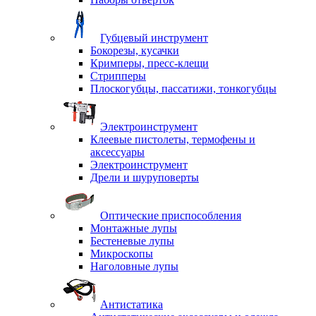
Губцевый инструмент
Бокорезы, кусачки
Кримперы, пресс-клещи
Стрипперы
Плоскогубцы, пассатижи, тонкогубцы
Электроинструмент
Клеевые пистолеты, термофены и
аксессуары
Электроинструмент
Дрели и шуруповерты
Оптические приспособления
Монтажные лупы
Бестеневые лупы
Микроскопы
Наголовные лупы
Антистатика