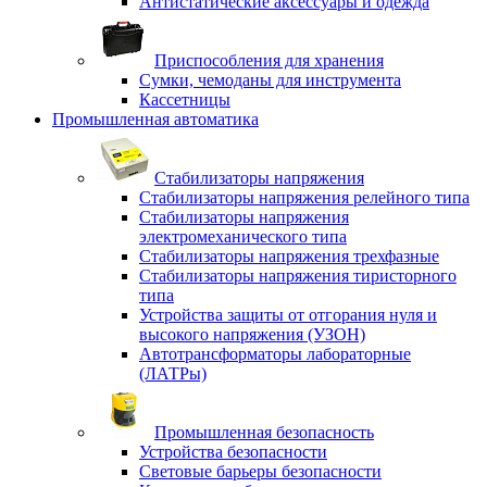
Антистатические аксессуары и одежда
Приспособления для хранения
Сумки, чемоданы для инструмента
Кассетницы
Промышленная автоматика
Стабилизаторы напряжения
Стабилизаторы напряжения релейного типа
Стабилизаторы напряжения
электромеханического типа
Стабилизаторы напряжения трехфазные
Стабилизаторы напряжения тиристорного
типа
Устройства защиты от отгорания нуля и
высокого напряжения (УЗОН)
Автотрансформаторы лабораторные
(ЛАТРы)
Промышленная безопасность
Устройства безопасности
Световые барьеры безопасности