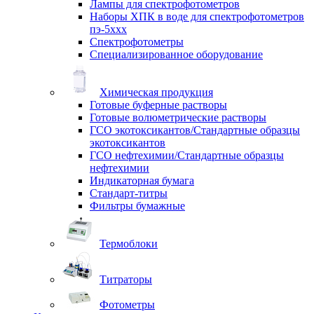
Лампы для спектрофотометров
Наборы ХПК в воде для спектрофотометров
пэ-5ххх
Спектрофотометры
Специализированное оборудование
Химическая продукция
Готовые буферные растворы
Готовые волюметрические растворы
ГСО экотоксикантов/Стандартные образцы
экотоксикантов
ГСО нефтехимии/Стандартные образцы
нефтехимии
Индикаторная бумага
Стандарт-титры
Фильтры бумажные
Термоблоки
Титраторы
Фотометры