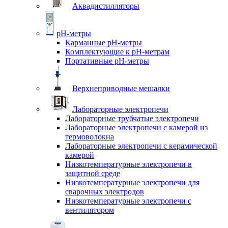
Аквадистилляторы
pH-метры
Карманные pH-метры
Комплектующие к pH-метрам
Портативные pH-метры
Верхнеприводные мешалки
Лабораторные электропечи
Лабораторные трубчатые электропечи
Лабораторные электропечи с камерой из
термоволокна
Лабораторные электропечи с керамической
камерой
Низкотемпературные электропечи в
защитной среде
Низкотемпературные электропечи для
cварочных электродов
Низкотемпературные электропечи с
вентилятором