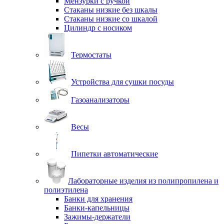
Мензурки с ручкой
Стаканы низкие без шкалы
Стаканы низкие со шкалой
Цилиндр с носиком
Термостаты
Устройства для сушки посуды
Газоанализаторы
Весы
Пипетки автоматические
Лабораторные изделия из полипропилена и
полиэтилена
Банки для хранения
Банки-капельницы
Зажимы-держатели