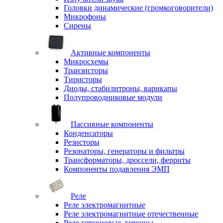
Головки динамические (громкоговорители)
Микрофоны
Сирены
Активные компоненты
Микросхемы
Транзисторы
Тиристоры
Диоды, стабилитроны, варикапы
Полупроводниковые модули
Пассивные компоненты
Конденсаторы
Резисторы
Резонаторы, генераторы и фильтры
Трансформаторы, дроссели, ферриты
Компоненты подавления ЭМП
Реле
Реле электромагнитные
Реле электромагнитные отечественные
Реле герконовые, герконы