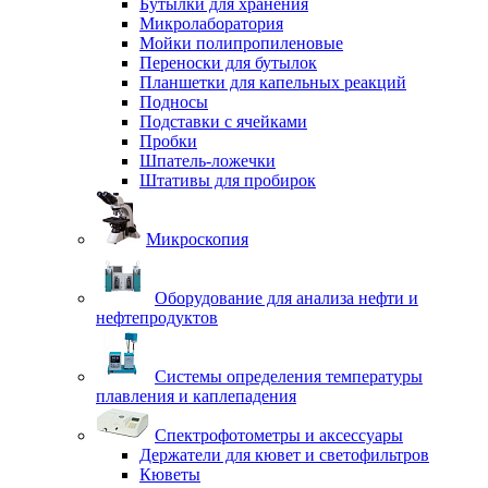
Бутылки для хранения
Микролаборатория
Мойки полипропиленовые
Переноски для бутылок
Планшетки для капельных реакций
Подносы
Подставки с ячейками
Пробки
Шпатель-ложечки
Штативы для пробирок
Микроскопия
Оборудование для анализа нефти и
нефтепродуктов
Системы определения температуры
плавления и каплепадения
Спектрофотометры и аксессуары
Держатели для кювет и светофильтров
Кюветы