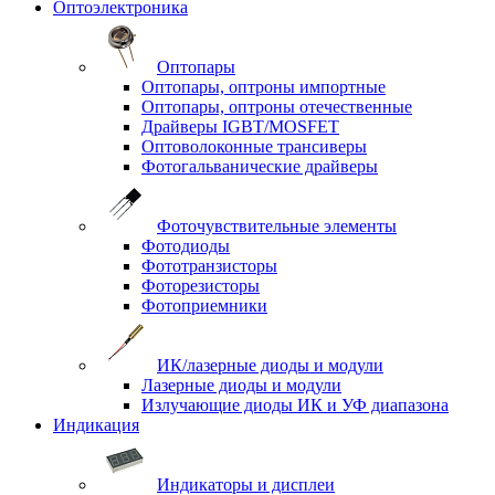
Оптоэлектроника
Оптопары
Оптопары, оптроны импортные
Оптопары, оптроны отечественные
Драйверы IGBT/MOSFET
Оптоволоконные трансиверы
Фотогальванические драйверы
Фоточувствительные элементы
Фотодиоды
Фототранзисторы
Фоторезисторы
Фотоприемники
ИК/лазерные диоды и модули
Лазерные диоды и модули
Излучающие диоды ИК и УФ диапазона
Индикация
Индикаторы и дисплеи