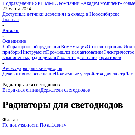
Подразделение SPE MMIC компании «Академ-комплект» совм
27 марта 2024
Доступные датчики давления на складе в Новосибирске
Главная
-
Каталог
-
Освещение
Лабораторное оборудование
Коммутация
Оптоэлектроника
Инди
приборы
Инструмент
Промышленная автоматика
Электричество
компоненты, радиодетали
Изолента для трансформаторов
-
Аксессуары для светодиодов
Декоративное освещение
Подъемные устройства для люстр
Ламп
-
Радиаторы для светодиодов
Вторичная оптика
Держатели светодиодов
Радиаторы для светодиодов
Фильтр
По популярности
По алфавиту