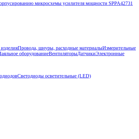
корпусированию микросхемы усилителя мощности SPPA42731
 изделия
Провода, шнуры, расходные материалы
Измерительные
Паяльное оборудование
Вентиляторы
Датчики
Электронные
тодиодов
Светодиоды осветительные (LED)