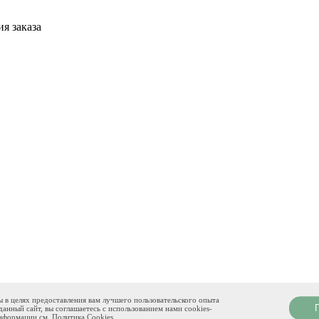
я заказа
ы в целях предоставления вам лучшего пользовательского опыта
анный сайт, вы соглашаетесь с использованием нами cookies-
информации см.
Политика Cookies
.