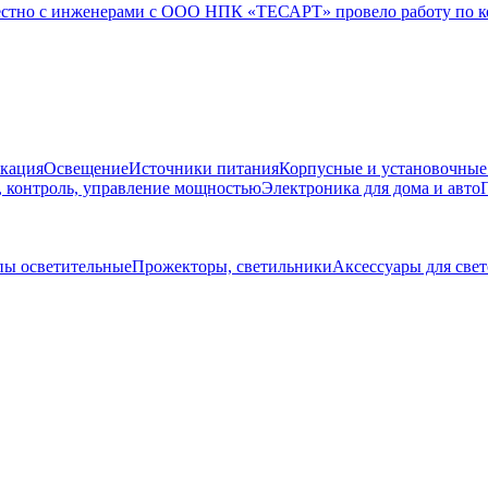
естно с инженерами с ООО НПК «ТЕСАРТ» провело работу по 
кация
Освещение
Источники питания
Корпусные и установочные
, контроль, управление мощностью
Электроника для дома и авто
ы осветительные
Прожекторы, светильники
Аксессуары для све