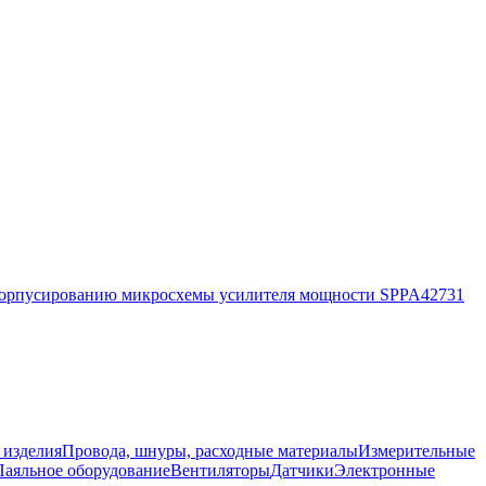
корпусированию микросхемы усилителя мощности SPPA42731
 изделия
Провода, шнуры, расходные материалы
Измерительные
Паяльное оборудование
Вентиляторы
Датчики
Электронные