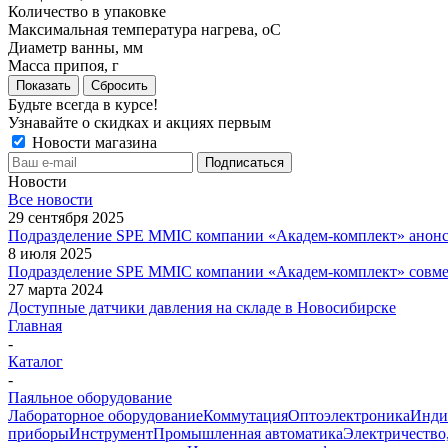
Количество в упаковке
Максимальная температура нагрева, оС
Диаметр ванны, мм
Масса припоя, г
Показать
Сбросить
Будьте всегда в курсе!
Узнавайте о скидках и акциях первым
Новости магазина
Новости
Все новости
29 сентября 2025
Подразделение SPE MMIC компании «Академ-комплект» анон
8 июля 2025
Подразделение SPE MMIC компании «Академ-комплект» совм
27 марта 2024
Доступные датчики давления на складе в Новосибирске
Главная
-
Каталог
-
Паяльное оборудование
Лабораторное оборудование
Коммутация
Оптоэлектроника
Инди
приборы
Инструмент
Промышленная автоматика
Электричество