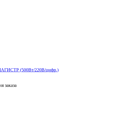
ИСТР (500Вт/220В/цифр.)
я заказа