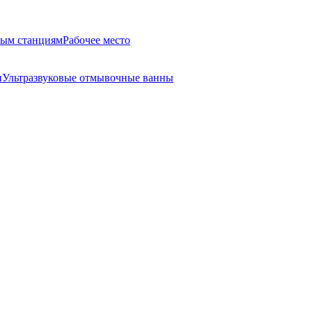
ным станциям
Рабочее место
и
Ультразвуковые отмывочные ванны