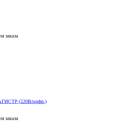
я заказа
ИСТР (220В/цифр.)
я заказа