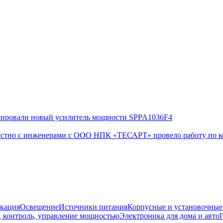
сировали новый усилитель мощности SPPA1036F4
естно с инженерами с ООО НПК «ТЕСАРТ» провело работу по 
кация
Освещение
Источники питания
Корпусные и установочные
, контроль, управление мощностью
Электроника для дома и авто