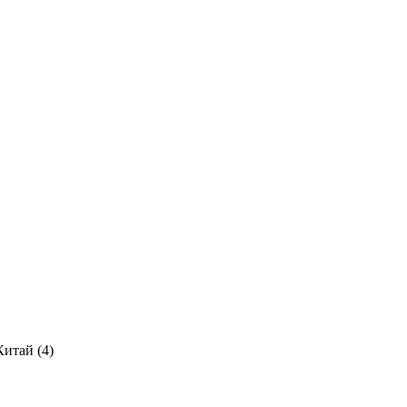
Китай (
4
)