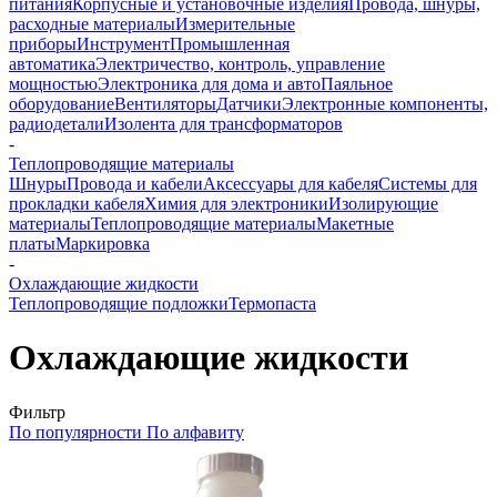
питания
Корпусные и установочные изделия
Провода, шнуры,
расходные материалы
Измерительные
приборы
Инструмент
Промышленная
автоматика
Электричество, контроль, управление
мощностью
Электроника для дома и авто
Паяльное
оборудование
Вентиляторы
Датчики
Электронные компоненты,
радиодетали
Изолента для трансформаторов
-
Теплопроводящие материалы
Шнуры
Провода и кабели
Аксессуары для кабеля
Системы для
прокладки кабеля
Химия для электроники
Изолирующие
материалы
Теплопроводящие материалы
Макетные
платы
Маркировка
-
Охлаждающие жидкости
Теплопроводящие подложки
Термопаста
Охлаждающие жидкости
Фильтр
По популярности
По алфавиту