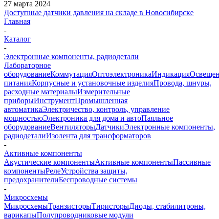
27 марта 2024
Доступные датчики давления на складе в Новосибирске
Главная
-
Каталог
-
Электронные компоненты, радиодетали
Лабораторное
оборудование
Коммутация
Оптоэлектроника
Индикация
Освеще
питания
Корпусные и установочные изделия
Провода, шнуры,
расходные материалы
Измерительные
приборы
Инструмент
Промышленная
автоматика
Электричество, контроль, управление
мощностью
Электроника для дома и авто
Паяльное
оборудование
Вентиляторы
Датчики
Электронные компоненты,
радиодетали
Изолента для трансформаторов
-
Активные компоненты
Акустические компоненты
Активные компоненты
Пассивные
компоненты
Реле
Устройства защиты,
предохранители
Беспроводные системы
-
Микросхемы
Микросхемы
Транзисторы
Тиристоры
Диоды, стабилитроны,
варикапы
Полупроводниковые модули