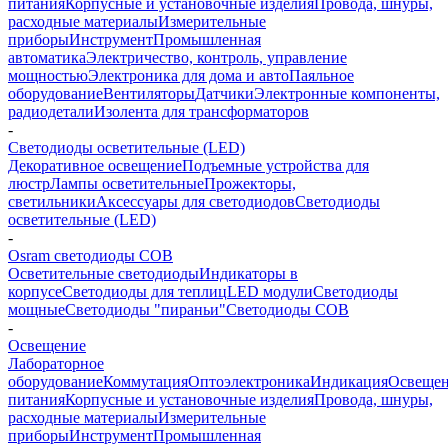
питания
Корпусные и установочные изделия
Провода, шнуры,
расходные материалы
Измерительные
приборы
Инструмент
Промышленная
автоматика
Электричество, контроль, управление
мощностью
Электроника для дома и авто
Паяльное
оборудование
Вентиляторы
Датчики
Электронные компоненты,
радиодетали
Изолента для трансформаторов
-
Светодиоды осветительные (LED)
Декоративное освещение
Подъемные устройства для
люстр
Лампы осветительные
Прожекторы,
светильники
Аксессуары для светодиодов
Светодиоды
осветительные (LED)
-
Osram светодиоды COB
Осветительные светодиоды
Индикаторы в
корпусе
Светодиоды для теплиц
LED модули
Светодиоды
мощные
Светодиоды "пираньи"
Светодиоды COB
-
Освещение
Лабораторное
оборудование
Коммутация
Оптоэлектроника
Индикация
Освеще
питания
Корпусные и установочные изделия
Провода, шнуры,
расходные материалы
Измерительные
приборы
Инструмент
Промышленная