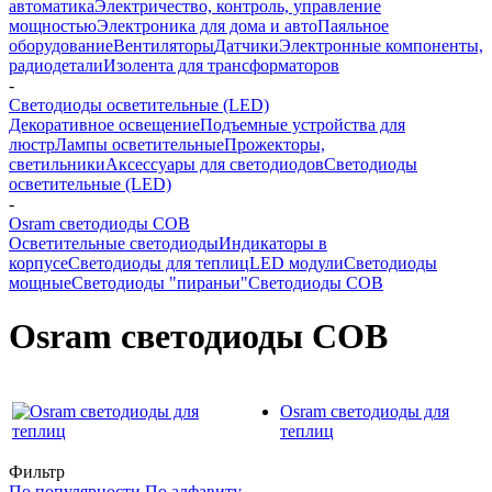
автоматика
Электричество, контроль, управление
мощностью
Электроника для дома и авто
Паяльное
оборудование
Вентиляторы
Датчики
Электронные компоненты,
радиодетали
Изолента для трансформаторов
-
Светодиоды осветительные (LED)
Декоративное освещение
Подъемные устройства для
люстр
Лампы осветительные
Прожекторы,
светильники
Аксессуары для светодиодов
Светодиоды
осветительные (LED)
-
Osram светодиоды COB
Осветительные светодиоды
Индикаторы в
корпусе
Светодиоды для теплиц
LED модули
Светодиоды
мощные
Светодиоды "пираньи"
Светодиоды COB
Osram светодиоды COB
Osram светодиоды для
теплиц
Фильтр
По популярности
По алфавиту