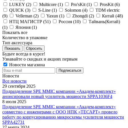
LUKEY (
2
)
Multicore (
1
)
Pro'sKit (
1
)
ProsKit (
6
)
QUICK (
3
)
S-Line (
1
)
Solomon (
4
)
TDM electric
(
9
)
Velleman (
2
)
Yaxun (
1
)
Zhongdi (
2
)
Китай (
48
)
НТЦ МАГИСТР (
51
)
Россия (
10
)
Тайвань(Китай)
(
1
)
Япония (
1
)
Показать все
Количество в упаковке
Тип аксессуара
Показать
Сбросить
Будьте всегда в курсе!
Узнавайте о скидках и акциях первым
Новости магазина
Новости
Все новости
29 сентября 2025
Подразделение SPE MMIC компании «Академ-комплект»
анонсировали новый усилитель мощности SPPA1036F4
8 июля 2025
Подразделение SPE MMIC компании «Академ-комплект»
совместно с инженерами с ООО НПК «ТЕСАРТ» провело
работу по корпусированию микросхемы усилителя мощности
SPPA42731
27 марта 2024