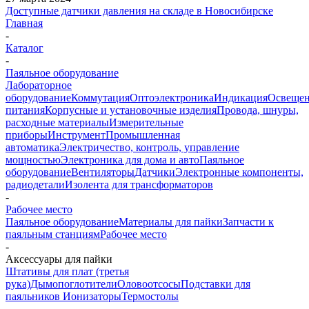
Доступные датчики давления на складе в Новосибирске
Главная
-
Каталог
-
Паяльное оборудование
Лабораторное
оборудование
Коммутация
Оптоэлектроника
Индикация
Освеще
питания
Корпусные и установочные изделия
Провода, шнуры,
расходные материалы
Измерительные
приборы
Инструмент
Промышленная
автоматика
Электричество, контроль, управление
мощностью
Электроника для дома и авто
Паяльное
оборудование
Вентиляторы
Датчики
Электронные компоненты,
радиодетали
Изолента для трансформаторов
-
Рабочее место
Паяльное оборудование
Материалы для пайки
Запчасти к
паяльным станциям
Рабочее место
-
Аксессуары для пайки
Штативы для плат (третья
рука)
Дымопоглотители
Оловоотсосы
Подставки для
паяльников
Ионизаторы
Термостолы