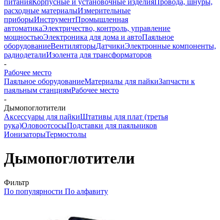
питания
Корпусные и установочные изделия
Провода, шнуры,
расходные материалы
Измерительные
приборы
Инструмент
Промышленная
автоматика
Электричество, контроль, управление
мощностью
Электроника для дома и авто
Паяльное
оборудование
Вентиляторы
Датчики
Электронные компоненты,
радиодетали
Изолента для трансформаторов
-
Рабочее место
Паяльное оборудование
Материалы для пайки
Запчасти к
паяльным станциям
Рабочее место
-
Дымопоглотители
Аксессуары для пайки
Штативы для плат (третья
рука)
Оловоотсосы
Подставки для паяльников
Ионизаторы
Термостолы
Дымопоглотители
Фильтр
По популярности
По алфавиту