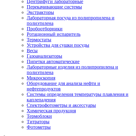
Центрифуги лабораторные
Перекачивающие системы
Экстракторы
Лабораторная посуда из полипропилена и
полиэтилена
Пробоотборники
Ротационный испаритель
Термостаты
Устройства для сушки посуды
Весы
Газоанализаторы
Пипетки автоматические
Лабораторные изделия из полипропилена и
полиэтилена
Микроскопия
Оборудование для анализа нефти и
нефтепродуктов
Системы определения температуры плавления и
каплепадения
Спектрофотометры и аксессуары
Химическая продукция
Термоблоки
Титраторы
Фотометры