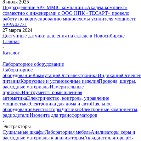
8 июля 2025
Подразделение SPE MMIC компании «Академ-комплект»
совместно с инженерами с ООО НПК «ТЕСАРТ» провело
работу по корпусированию микросхемы усилителя мощности
SPPA42731
27 марта 2024
Доступные датчики давления на складе в Новосибирске
Главная
-
Каталог
-
Лабораторное оборудование
Лабораторное
оборудование
Коммутация
Оптоэлектроника
Индикация
Освеще
питания
Корпусные и установочные изделия
Провода, шнуры,
расходные материалы
Измерительные
приборы
Инструмент
Промышленная
автоматика
Электричество, контроль, управление
мощностью
Электроника для дома и авто
Паяльное
оборудование
Вентиляторы
Датчики
Электронные компоненты,
радиодетали
Изолента для трансформаторов
-
Экстракторы
Cушильные шкафы
Лабораторная мебель
Анализаторы серы и
расходные материалы к анализаторам
Аквадистилляторы
pH-