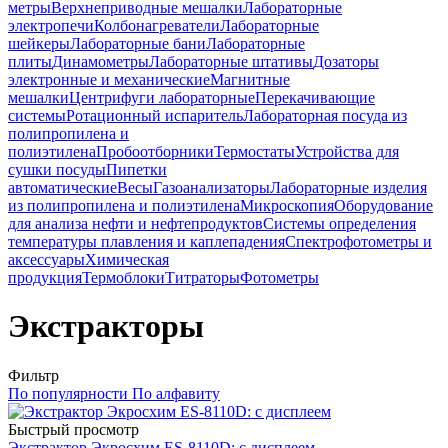
метры
Верхнеприводные мешалки
Лабораторные
электропечи
Колбонагреватели
Лабораторные
шейкеры
Лабораторные бани
Лабораторные
плиты
Динамометры
Лабораторные штативы
Дозаторы
электронные и механические
Магнитные
мешалки
Центрифуги лабораторные
Перекачивающие
системы
Ротационный испаритель
Лабораторная посуда из
полипропилена и
полиэтилена
Пробоотборники
Термостаты
Устройства для
сушки посуды
Пипетки
автоматические
Весы
Газоанализаторы
Лабораторные изделия
из полипропилена и полиэтилена
Микроскопия
Оборудование
для анализа нефти и нефтепродуктов
Системы определения
температуры плавления и каплепадения
Спектрофотометры и
аксессуары
Химическая
продукция
Термоблоки
Титраторы
Фотометры
Экстракторы
Фильтр
По популярности
По алфавиту
Быстрый просмотр
Экстрактор Экросхим ES-8110D: с дисплеем