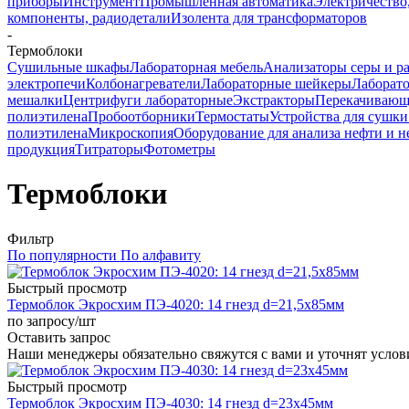
приборы
Инструмент
Промышленная автоматика
Электричество
компоненты, радиодетали
Изолента для трансформаторов
-
Термоблоки
Cушильные шкафы
Лабораторная мебель
Анализаторы серы и р
электропечи
Колбонагреватели
Лабораторные шейкеры
Лаборат
мешалки
Центрифуги лабораторные
Экстракторы
Перекачивающ
полиэтилена
Пробоотборники
Термостаты
Устройства для сушки
полиэтилена
Микроскопия
Оборудование для анализа нефти и 
продукция
Титраторы
Фотометры
Термоблоки
Фильтр
По популярности
По алфавиту
Быстрый просмотр
Термоблок Экросхим ПЭ-4020: 14 гнезд d=21,5х85мм
по запросу
/шт
Оставить запрос
Наши менеджеры обязательно свяжутся с вами и уточнят услови
Быстрый просмотр
Термоблок Экросхим ПЭ-4030: 14 гнезд d=23х45мм