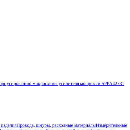
корпусированию микросхемы усилителя мощности SPPA42731
 изделия
Провода, шнуры, расходные материалы
Измерительные