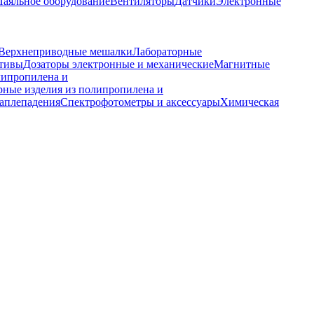
Паяльное оборудование
Вентиляторы
Датчики
Электронные
Верхнеприводные мешалки
Лабораторные
ативы
Дозаторы электронные и механические
Магнитные
липропилена и
рные изделия из полипропилена и
каплепадения
Спектрофотометры и аксессуары
Химическая