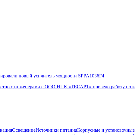
сировали новый усилитель мощности SPPA1036F4
естно с инженерами с ООО НПК «ТЕСАРТ» провело работу по 
кация
Освещение
Источники питания
Корпусные и установочные