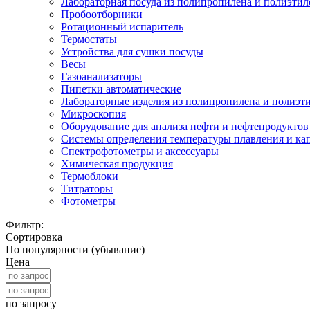
Лабораторная посуда из полипропилена и полиэтил
Пробоотборники
Ротационный испаритель
Термостаты
Устройства для сушки посуды
Весы
Газоанализаторы
Пипетки автоматические
Лабораторные изделия из полипропилена и полиэт
Микроскопия
Оборудование для анализа нефти и нефтепродуктов
Системы определения температуры плавления и ка
Спектрофотометры и аксессуары
Химическая продукция
Термоблоки
Титраторы
Фотометры
Фильтр:
Сортировка
По популярности (убывание)
Цена
по запросу