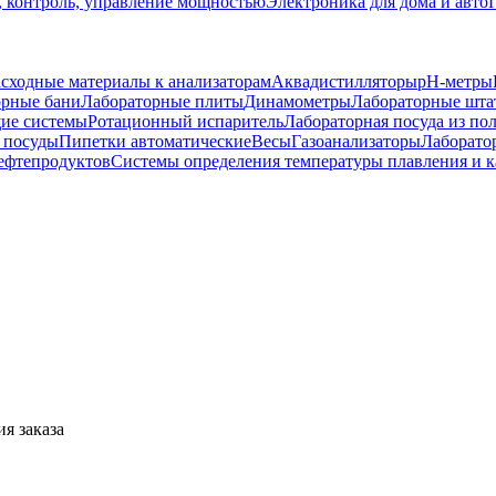
, контроль, управление мощностью
Электроника для дома и авто
асходные материалы к анализаторам
Аквадистилляторы
pH-метры
орные бани
Лабораторные плиты
Динамометры
Лабораторные шт
ие системы
Ротационный испаритель
Лабораторная посуда из по
 посуды
Пипетки автоматические
Весы
Газоанализаторы
Лаборато
нефтепродуктов
Системы определения температуры плавления и 
я заказа