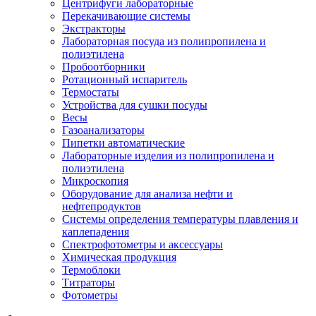
Центрифуги лабораторные
Перекачивающие системы
Экстракторы
Лабораторная посуда из полипропилена и
полиэтилена
Пробоотборники
Ротационный испаритель
Термостаты
Устройства для сушки посуды
Весы
Газоанализаторы
Пипетки автоматические
Лабораторные изделия из полипропилена и
полиэтилена
Микроскопия
Оборудование для анализа нефти и
нефтепродуктов
Системы определения температуры плавления и
каплепадения
Спектрофотометры и аксессуары
Химическая продукция
Термоблоки
Титраторы
Фотометры