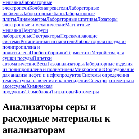
мешалки
Лабораторные
электропечи
Колбонагреватели
Лабораторные
шейкеры
Лабораторные бани
Лабораторные
плиты
Динамометры
Лабораторные штативы
Дозаторы
электронные и механические
Магнитные
мешалки
Центрифуги
лабораторные
Экстракторы
Перекачивающие
системы
Ротационный испаритель
Лабораторная посуда из
полипропилена и
полиэтилена
Пробоотборники
Термостаты
Устройства для
сушки посуды
Пипетки
автоматические
Весы
Газоанализаторы
Лабораторные изделия
из полипропилена и полиэтилена
Микроскопия
Оборудование
для анализа нефти и нефтепродуктов
Системы определения
температуры плавления и каплепадения
Спектрофотометры и
аксессуары
Химическая
продукция
Термоблоки
Титраторы
Фотометры
Анализаторы серы и
расходные материалы к
анализаторам