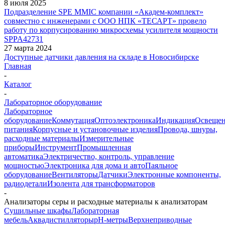
8 июля 2025
Подразделение SPE MMIC компании «Академ-комплект»
совместно с инженерами с ООО НПК «ТЕСАРТ» провело
работу по корпусированию микросхемы усилителя мощности
SPPA42731
27 марта 2024
Доступные датчики давления на складе в Новосибирске
Главная
-
Каталог
-
Лабораторное оборудование
Лабораторное
оборудование
Коммутация
Оптоэлектроника
Индикация
Освеще
питания
Корпусные и установочные изделия
Провода, шнуры,
расходные материалы
Измерительные
приборы
Инструмент
Промышленная
автоматика
Электричество, контроль, управление
мощностью
Электроника для дома и авто
Паяльное
оборудование
Вентиляторы
Датчики
Электронные компоненты,
радиодетали
Изолента для трансформаторов
-
Анализаторы серы и расходные материалы к анализаторам
Cушильные шкафы
Лабораторная
мебель
Аквадистилляторы
pH-метры
Верхнеприводные