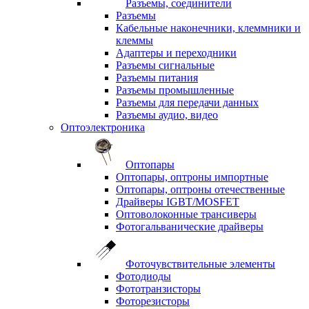
Разъемы, соединители
Разъемы
Кабельные наконечники, клеммники и
клеммы
Адаптеры и переходники
Разъемы сигнальные
Разъемы питания
Разъемы промышленные
Разъемы для передачи данных
Разъемы аудио, видео
Оптоэлектроника
Оптопары
Оптопары, оптроны импортные
Оптопары, оптроны отечественные
Драйверы IGBT/MOSFET
Оптоволоконные трансиверы
Фотогальванические драйверы
Фоточувствительные элементы
Фотодиоды
Фототранзисторы
Фоторезисторы