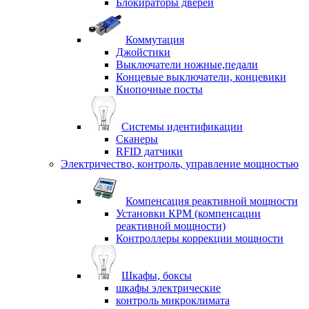
Блокираторы дверей
Коммутация
Джойстики
Выключатели ножные,педали
Концевые выключатели, концевики
Кнопочные посты
Системы идентификации
Сканеры
RFID датчики
Электричество, контроль, управление мощностью
Компенсация реактивной мощности
Установки КРМ (компенсации
реактивной мощности)
Контроллеры коррекции мощности
Шкафы, боксы
шкафы электрические
контроль микроклимата