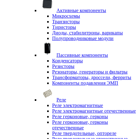
Активные компоненты
Микросхемы
Транзисторы
Тиристоры
Диоды, стабилитроны, варикапы
Полупроводниковые модули
Пассивные компоненты
Конденсаторы
Резисторы
Резонаторы, генераторы и фильтры
Трансформаторы, дроссели, ферриты
Компоненты подавления ЭМП
Реле
Реле электромагнитные
Реле электромагнитные отечественные
Реле герконовые, герконы
Реле герконовые, герконы
отечественные
Реле твердотельные, оптореле
Реле твердотельные отечественные,