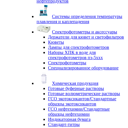
нефтепродуктов
Системы определения температуры
плавления и каплепадения
Спектрофотометры и аксессуары
Держатели для кювет и светофильтров
Кюветы
Лампы для спектрофотометров
Наборы ХПК в воде для
спектрофотометров пэ-5ххх
Спектрофотометры
Специализированное оборудование
Химическая продукция
Готовые буферные растворы
Готовые волюметрические растворы
ГСО экотоксикантов/Стандартные
образцы экотоксикантов
ГСО нефтехимии/Стандартные
образцы нефтехимии
Индикаторная бумага
Стандарт-титры