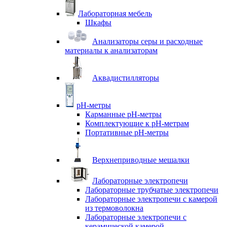
Лабораторная мебель
Шкафы
Анализаторы серы и расходные
материалы к анализаторам
Аквадистилляторы
pH-метры
Карманные pH-метры
Комплектующие к pH-метрам
Портативные pH-метры
Верхнеприводные мешалки
Лабораторные электропечи
Лабораторные трубчатые электропечи
Лабораторные электропечи с камерой
из термоволокна
Лабораторные электропечи с
керамической камерой