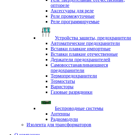
оптореле
Аксессуары для реле
Реле промежуточные
Реле программируемые
Устройства защиты, предохранители
Автоматические предохранители
Вставки плавкие импортные
Вставки плавкие отечественные
Держатели предохранителей
Самовосстанавливающиеся
предохранители
Термопредохранители
Термостаты
Варисторы
Газовые разрядники
Беспроводные системы
Антенны
Радиомодули
Изолента для трансформаторов
О компании