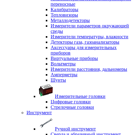
переносные
Калибраторы
Тепловизоры
Металлодетекторы
Измерители параметров окружающей
среды
Измерители температуры, влажности
Детекторы газа, газоанализаторы
Аксессуары для измерительных
приборов
Виртуальные приборы
Вольтметры
Измерители расстояния, дальномеры
Амперметры
Шунты
Измерительные головки
Цифровые головки
Стрелочные головки
Инструмент
Ручной инструмент
Сверла и абразивный инструмент