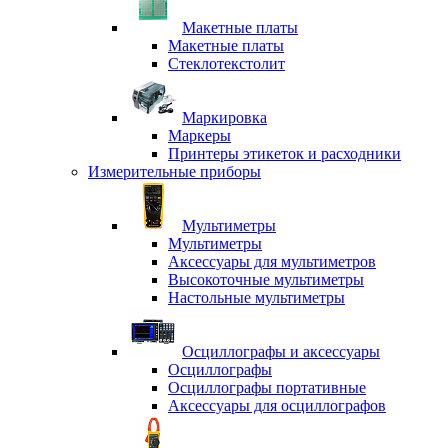
Макетные платы
Макетные платы
Стеклотекстолит
Маркировка
Маркеры
Принтеры этикеток и расходники
Измерительные приборы
Мультиметры
Мультиметры
Аксессуары для мультиметров
Высокоточные мультиметры
Настольные мультиметры
Осциллографы и аксессуары
Осциллографы
Осциллографы портативные
Аксессуары для осциллографов