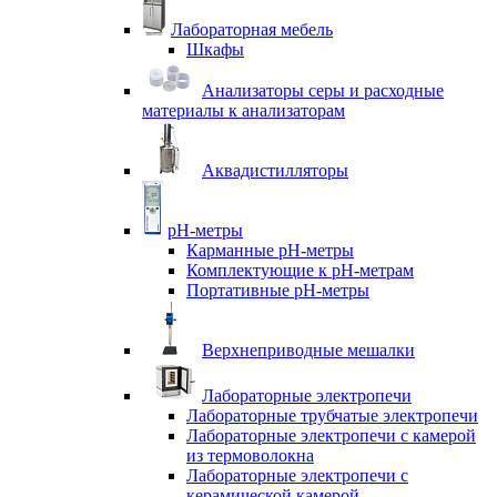
Лабораторная мебель
Шкафы
Анализаторы серы и расходные
материалы к анализаторам
Аквадистилляторы
pH-метры
Карманные pH-метры
Комплектующие к pH-метрам
Портативные pH-метры
Верхнеприводные мешалки
Лабораторные электропечи
Лабораторные трубчатые электропечи
Лабораторные электропечи с камерой
из термоволокна
Лабораторные электропечи с
керамической камерой