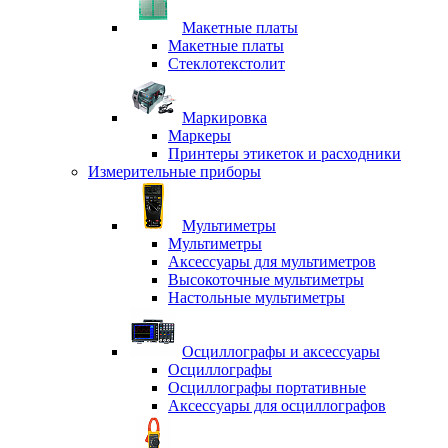
Макетные платы
Макетные платы
Стеклотекстолит
Маркировка
Маркеры
Принтеры этикеток и расходники
Измерительные приборы
Мультиметры
Мультиметры
Аксессуары для мультиметров
Высокоточные мультиметры
Настольные мультиметры
Осциллографы и аксессуары
Осциллографы
Осциллографы портативные
Аксессуары для осциллографов