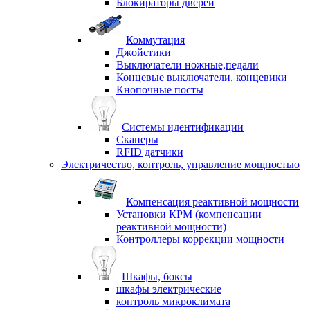
Блокираторы дверей
Коммутация
Джойстики
Выключатели ножные,педали
Концевые выключатели, концевики
Кнопочные посты
Системы идентификации
Сканеры
RFID датчики
Электричество, контроль, управление мощностью
Компенсация реактивной мощности
Установки КРМ (компенсации
реактивной мощности)
Контроллеры коррекции мощности
Шкафы, боксы
шкафы электрические
контроль микроклимата