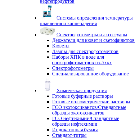
нефтепродуктов
Системы определения температуры
плавления и каплепадения
Спектрофотометры и аксессуары
Держатели для кювет и светофильтров
Кюветы
Лампы для спектрофотометров
Наборы ХПК в воде для
спектрофотометров пэ-5ххх
Спектрофотометры
Специализированное оборудование
Химическая продукция
Готовые буферные растворы
Готовые волюметрические растворы
ГСО экотоксикантов/Стандартные
образцы экотоксикантов
ГСО нефтехимии/Стандартные
образцы нефтехимии
Индикаторная бумага
Стандарт-титры