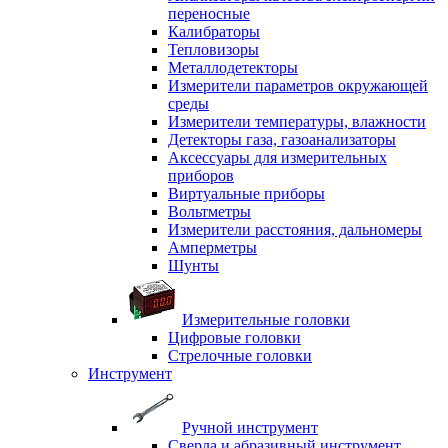
переносные
Калибраторы
Тепловизоры
Металлодетекторы
Измерители параметров окружающей
среды
Измерители температуры, влажности
Детекторы газа, газоанализаторы
Аксессуары для измерительных
приборов
Виртуальные приборы
Вольтметры
Измерители расстояния, дальномеры
Амперметры
Шунты
Измерительные головки
Цифровые головки
Стрелочные головки
Инструмент
Ручной инструмент
Сверла и абразивный инструмент