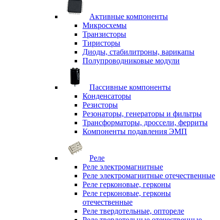
Активные компоненты
Микросхемы
Транзисторы
Тиристоры
Диоды, стабилитроны, варикапы
Полупроводниковые модули
Пассивные компоненты
Конденсаторы
Резисторы
Резонаторы, генераторы и фильтры
Трансформаторы, дроссели, ферриты
Компоненты подавления ЭМП
Реле
Реле электромагнитные
Реле электромагнитные отечественные
Реле герконовые, герконы
Реле герконовые, герконы
отечественные
Реле твердотельные, оптореле
Реле твердотельные отечественные,