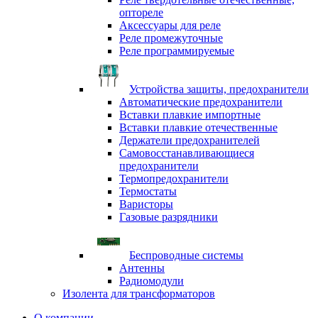
оптореле
Аксессуары для реле
Реле промежуточные
Реле программируемые
Устройства защиты, предохранители
Автоматические предохранители
Вставки плавкие импортные
Вставки плавкие отечественные
Держатели предохранителей
Самовосстанавливающиеся
предохранители
Термопредохранители
Термостаты
Варисторы
Газовые разрядники
Беспроводные системы
Антенны
Радиомодули
Изолента для трансформаторов
О компании