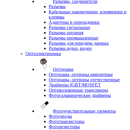
Разъемы, соединители
Разъемы
Кабельные наконечники, клеммники и
клеммы
Адаптеры и переходники
Разъемы сигнальные
Разъемы питания
Разъемы промышленные
Разъемы для передачи данных
Разъемы аудио, видео
Оптоэлектроника
Оптопары
Оптопары, оптроны импортные
Оптопары, оптроны отечественные
Драйверы IGBT/MOSFET
Оптоволоконные трансиверы
Фотогальванические драйверы
Фоточувствительные элементы
Фотодиоды
Фототранзисторы
Фоторезисторы