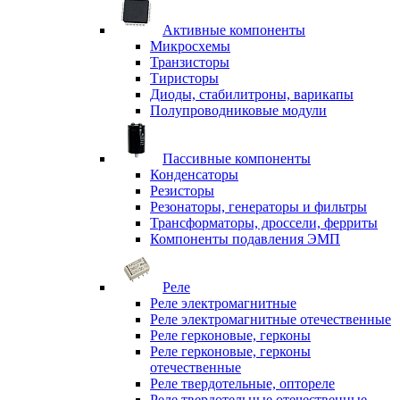
Активные компоненты
Микросхемы
Транзисторы
Тиристоры
Диоды, стабилитроны, варикапы
Полупроводниковые модули
Пассивные компоненты
Конденсаторы
Резисторы
Резонаторы, генераторы и фильтры
Трансформаторы, дроссели, ферриты
Компоненты подавления ЭМП
Реле
Реле электромагнитные
Реле электромагнитные отечественные
Реле герконовые, герконы
Реле герконовые, герконы
отечественные
Реле твердотельные, оптореле
Реле твердотельные отечественные,