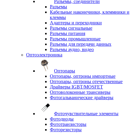
Разъемы, соединители
Разъемы
Кабельные наконечники, клеммники и
клеммы
Адаптеры и переходники
Разъемы сигнальные
Разъемы питания
Разъемы промышленные
Разъемы для передачи данных
Разъемы аудио, видео
Оптоэлектроника
Оптопары
Оптопары, оптроны импортные
Оптопары, оптроны отечественные
Драйверы IGBT/MOSFET
Оптоволоконные трансиверы
Фотогальванические драйверы
Фоточувствительные элементы
Фотодиоды
Фототранзисторы
Фоторезисторы