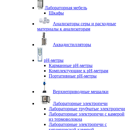
Лабораторная мебель
Шкафы
Анализаторы серы и расходные
материалы к анализаторам
Аквадистилляторы
pH-метры
Карманные pH-метры
Комплектующие к pH-метрам
Портативные pH-метры
Верхнеприводные мешалки
Лабораторные электропечи
Лабораторные трубчатые электропечи
Лабораторные электропечи с камерой
из термоволокна
Лабораторные электропечи с
керамической камерой