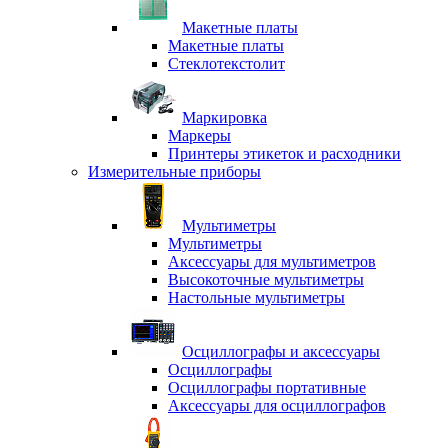
Макетные платы
Макетные платы
Стеклотекстолит
Маркировка
Маркеры
Принтеры этикеток и расходники
Измерительные приборы
Мультиметры
Мультиметры
Аксессуары для мультиметров
Высокоточные мультиметры
Настольные мультиметры
Осциллографы и аксессуары
Осциллографы
Осциллографы портативные
Аксессуары для осциллографов