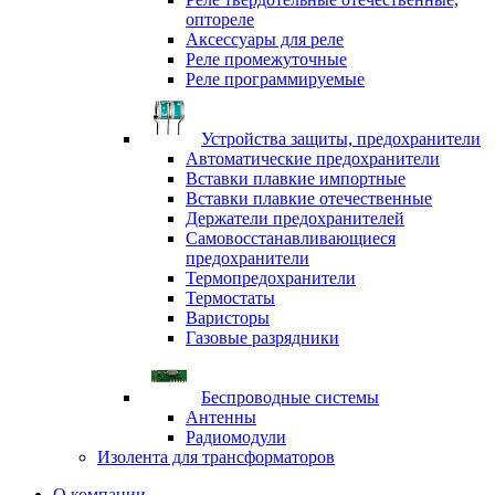
оптореле
Аксессуары для реле
Реле промежуточные
Реле программируемые
Устройства защиты, предохранители
Автоматические предохранители
Вставки плавкие импортные
Вставки плавкие отечественные
Держатели предохранителей
Самовосстанавливающиеся
предохранители
Термопредохранители
Термостаты
Варисторы
Газовые разрядники
Беспроводные системы
Антенны
Радиомодули
Изолента для трансформаторов
О компании