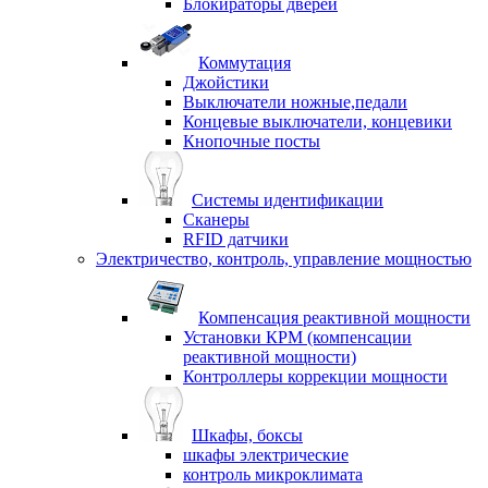
Блокираторы дверей
Коммутация
Джойстики
Выключатели ножные,педали
Концевые выключатели, концевики
Кнопочные посты
Системы идентификации
Сканеры
RFID датчики
Электричество, контроль, управление мощностью
Компенсация реактивной мощности
Установки КРМ (компенсации
реактивной мощности)
Контроллеры коррекции мощности
Шкафы, боксы
шкафы электрические
контроль микроклимата