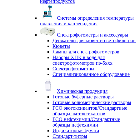
нефтепродуктов
Системы определения температуры
плавления и каплепадения
Спектрофотометры и аксессуары
Держатели для кювет и светофильтров
Кюветы
Лампы для спектрофотометров
Наборы ХПК в воде для
спектрофотометров пэ-5ххх
Спектрофотометры
Специализированное оборудование
Химическая продукция
Готовые буферные растворы
Готовые волюметрические растворы
ГСО экотоксикантов/Стандартные
образцы экотоксикантов
ГСО нефтехимии/Стандартные
образцы нефтехимии
Индикаторная бумага
Стандарт-титры