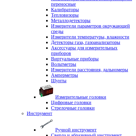
переносные
Калибраторы
Тепловизоры
Металлодетекторы
Измерители параметров окружающей
среды
Измерители температуры, влажности
Детекторы газа, газоанализаторы
Аксессуары для измерительных
приборов
Виртуальные приборы
Вольтметры
Измерители расстояния, дальномеры
Амперметры
Шунты
Измерительные головки
Цифровые головки
Стрелочные головки
Инструмент
Ручной инструмент
Сверла и абразивный инструмент