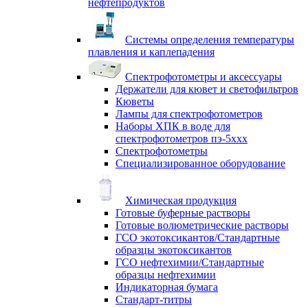
нефтепродуктов
Системы определения температуры
плавления и каплепадения
Спектрофотометры и аксессуары
Держатели для кювет и светофильтров
Кюветы
Лампы для спектрофотометров
Наборы ХПК в воде для
спектрофотометров пэ-5ххх
Спектрофотометры
Специализированное оборудование
Химическая продукция
Готовые буферные растворы
Готовые волюметрические растворы
ГСО экотоксикантов/Стандартные
образцы экотоксикантов
ГСО нефтехимии/Стандартные
образцы нефтехимии
Индикаторная бумага
Стандарт-титры