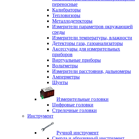
переносные
Калибраторы
Тепловизоры
Металлодетекторы
Измерители параметров окружающей
среды
Измерители температуры, влажности
Детекторы газа, газоанализаторы
Аксессуары для измерительных
приборов
Виртуальные приборы
Вольтметры
Измерители расстояния, дальномеры
Амперметры
Шунты
Измерительные головки
Цифровые головки
Стрелочные головки
Инструмент
Ручной инструмент
Сверла и абразивный инструмент