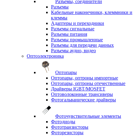
Разъемы, соединители
Разъемы
Кабельные наконечники, клеммники и
клеммы
Адаптеры и переходники
Разъемы сигнальные
Разъемы питания
Разъемы промышленные
Разъемы для передачи данных
Разъемы аудио, видео
Оптоэлектроника
Оптопары
Оптопары, оптроны импортные
Оптопары, оптроны отечественные
Драйверы IGBT/MOSFET
Оптоволоконные трансиверы
Фотогальванические драйверы
Фоточувствительные элементы
Фотодиоды
Фототранзисторы
Фоторезисторы