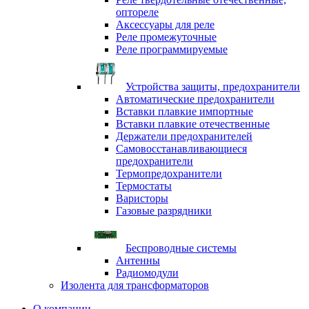
оптореле
Аксессуары для реле
Реле промежуточные
Реле программируемые
Устройства защиты, предохранители
Автоматические предохранители
Вставки плавкие импортные
Вставки плавкие отечественные
Держатели предохранителей
Самовосстанавливающиеся
предохранители
Термопредохранители
Термостаты
Варисторы
Газовые разрядники
Беспроводные системы
Антенны
Радиомодули
Изолента для трансформаторов
О компании