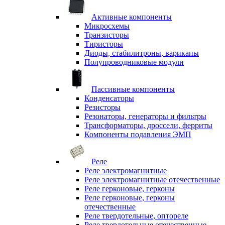
Активные компоненты
Микросхемы
Транзисторы
Тиристоры
Диоды, стабилитроны, варикапы
Полупроводниковые модули
Пассивные компоненты
Конденсаторы
Резисторы
Резонаторы, генераторы и фильтры
Трансформаторы, дроссели, ферриты
Компоненты подавления ЭМП
Реле
Реле электромагнитные
Реле электромагнитные отечественные
Реле герконовые, герконы
Реле герконовые, герконы
отечественные
Реле твердотельные, оптореле
Реле твердотельные отечественные,