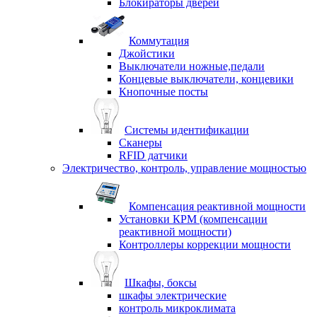
Блокираторы дверей
Коммутация
Джойстики
Выключатели ножные,педали
Концевые выключатели, концевики
Кнопочные посты
Системы идентификации
Сканеры
RFID датчики
Электричество, контроль, управление мощностью
Компенсация реактивной мощности
Установки КРМ (компенсации
реактивной мощности)
Контроллеры коррекции мощности
Шкафы, боксы
шкафы электрические
контроль микроклимата