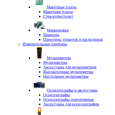
Макетные платы
Макетные платы
Стеклотекстолит
Маркировка
Маркеры
Принтеры этикеток и расходники
Измерительные приборы
Мультиметры
Мультиметры
Аксессуары для мультиметров
Высокоточные мультиметры
Настольные мультиметры
Осциллографы и аксессуары
Осциллографы
Осциллографы портативные
Аксессуары для осциллографов