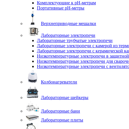
Комплектующие к pH-метрам
Портативные pH-метры
Верхнеприводные мешалки
Лабораторные электропечи
Лабораторные трубчатые электропечи
Лабораторные электропечи с камерой из терм
Лабораторные электропечи с керамической к
Низкотемпературные электропечи в защитной
Низкотемпературные электропечи для cвароч
Низкотемпературные электропечи с вентилят
Колбонагреватели
Лабораторные шейкеры
Лабораторные бани
Лабораторные плиты