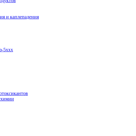
одуктов
ия и каплепадения
э-5ххх
отоксикантов
ехимии