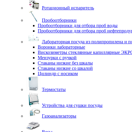
Ротационный испаритель
Пробоотборники
Пробоотборники для отбора проб воды
Пробоотборники для отбора проб нефтепроду
Лабораторная посуда из полипропилена и п
Воронки лабораторные
Вискозиметры стеклянные капиллярные ЭК
Мензурки с ручкой
Стаканы низкие без шкалы
Стаканы низкие со шкалой
Цилиндр с носиком
Термостаты
Устройства для сушки посуды
Газоанализаторы
Весы