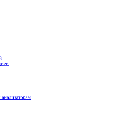
й
цией
 анализаторам