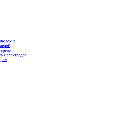
оволокна
амерой
 среде
ных электродов
ором