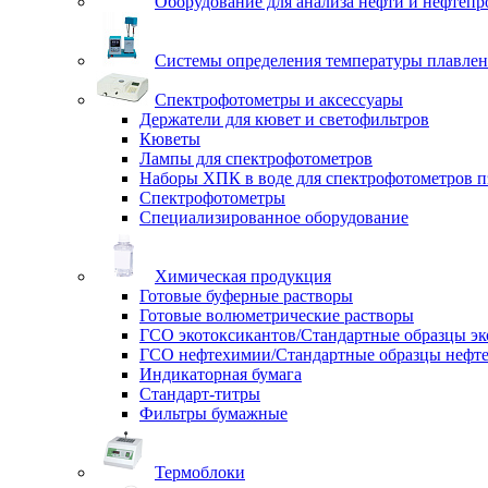
Оборудование для анализа нефти и нефтепр
Системы определения температуры плавлен
Спектрофотометры и аксессуары
Держатели для кювет и светофильтров
Кюветы
Лампы для спектрофотометров
Наборы ХПК в воде для спектрофотометров п
Спектрофотометры
Специализированное оборудование
Химическая продукция
Готовые буферные растворы
Готовые волюметрические растворы
ГСО экотоксикантов/Стандартные образцы эк
ГСО нефтехимии/Стандартные образцы нефт
Индикаторная бумага
Стандарт-титры
Фильтры бумажные
Термоблоки