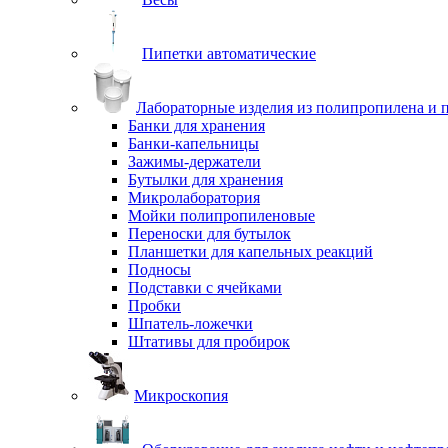
Пипетки автоматические
Лабораторные изделия из полипропилена и 
Банки для хранения
Банки-капельницы
Зажимы-держатели
Бутылки для хранения
Микролаборатория
Мойки полипропиленовые
Переноски для бутылок
Планшетки для капельных реакций
Подносы
Подставки с ячейками
Пробки
Шпатель-ложечки
Штативы для пробирок
Микроскопия