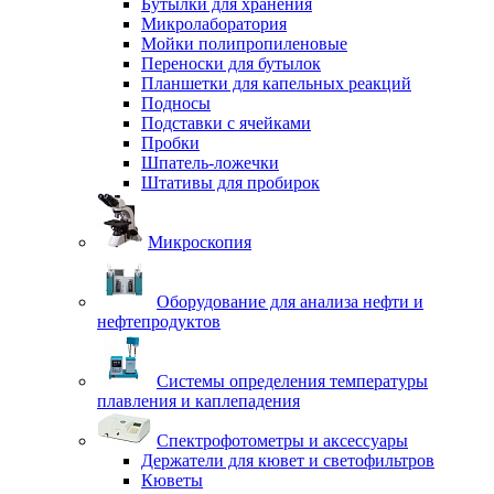
Бутылки для хранения
Микролаборатория
Мойки полипропиленовые
Переноски для бутылок
Планшетки для капельных реакций
Подносы
Подставки с ячейками
Пробки
Шпатель-ложечки
Штативы для пробирок
Микроскопия
Оборудование для анализа нефти и
нефтепродуктов
Системы определения температуры
плавления и каплепадения
Спектрофотометры и аксессуары
Держатели для кювет и светофильтров
Кюветы