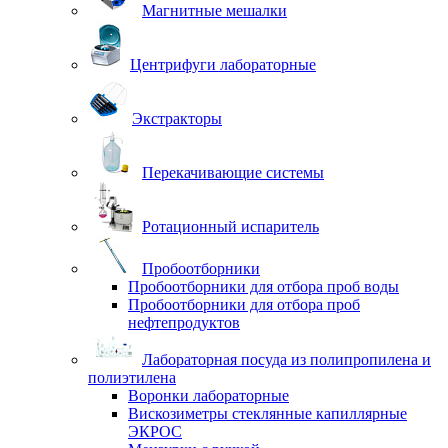
Магнитные мешалки
Центрифуги лабораторные
Экстракторы
Перекачивающие системы
Ротационный испаритель
Пробоотборники
Пробоотборники для отбора проб воды
Пробоотборники для отбора проб
нефтепродуктов
Лабораторная посуда из полипропилена и
полиэтилена
Воронки лабораторные
Вискозиметры стеклянные капиллярные
ЭКРОС