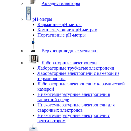
Аквадистилляторы
pH-метры
Карманные pH-метры
Комплектующие к pH-метрам
Портативные pH-метры
Верхнеприводные мешалки
Лабораторные электропечи
Лабораторные трубчатые электропечи
Лабораторные электропечи с камерой из
термоволокна
Лабораторные электропечи с керамической
камерой
Низкотемпературные электропечи в
защитной среде
Низкотемпературные электропечи для
cварочных электродов
Низкотемпературные электропечи с
вентилятором