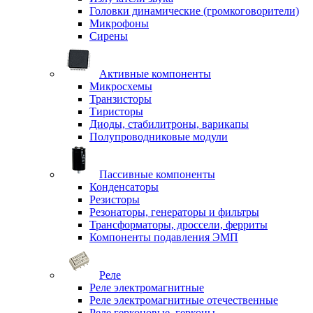
Головки динамические (громкоговорители)
Микрофоны
Сирены
Активные компоненты
Микросхемы
Транзисторы
Тиристоры
Диоды, стабилитроны, варикапы
Полупроводниковые модули
Пассивные компоненты
Конденсаторы
Резисторы
Резонаторы, генераторы и фильтры
Трансформаторы, дроссели, ферриты
Компоненты подавления ЭМП
Реле
Реле электромагнитные
Реле электромагнитные отечественные
Реле герконовые, герконы