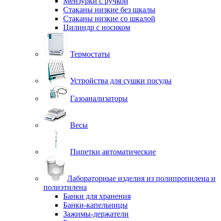
Мензурки с ручкой
Стаканы низкие без шкалы
Стаканы низкие со шкалой
Цилиндр с носиком
Термостаты
Устройства для сушки посуды
Газоанализаторы
Весы
Пипетки автоматические
Лабораторные изделия из полипропилена и
полиэтилена
Банки для хранения
Банки-капельницы
Зажимы-держатели