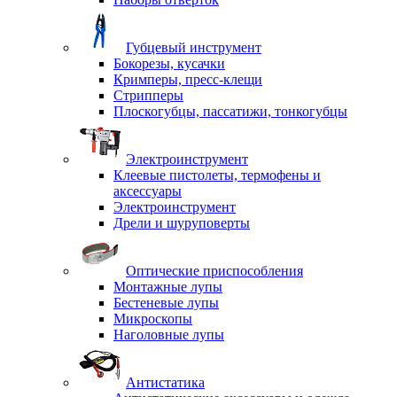
Губцевый инструмент
Бокорезы, кусачки
Кримперы, пресс-клещи
Стрипперы
Плоскогубцы, пассатижи, тонкогубцы
Электроинструмент
Клеевые пистолеты, термофены и
аксессуары
Электроинструмент
Дрели и шуруповерты
Оптические приспособления
Монтажные лупы
Бестеневые лупы
Микроскопы
Наголовные лупы
Антистатика