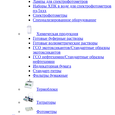
Лампы для спектрофотометров
Наборы ХПК в воде для спектрофотометров
пэ-5ххх
Спектрофотометры
Специализированное оборудование
Химическая продукция
Готовые буферные растворы
Готовые волюметрические растворы
ГСО экотоксикантов/Стандартные образцы
экотоксикантов
ГСО нефтехимии/Стандартные образцы
нефтехимии
Индикаторная бумага
Стандарт-титры
Фильтры бумажные
Термоблоки
Титраторы
Фотометры