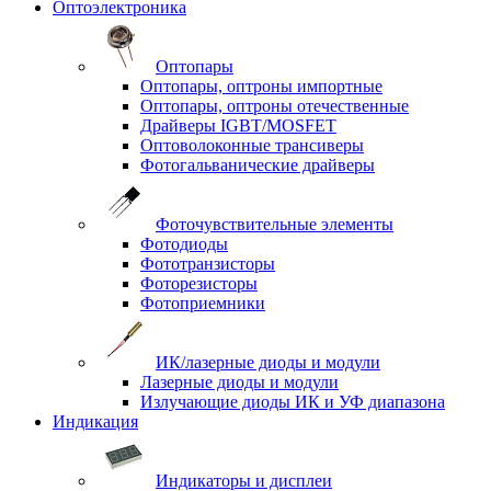
Оптоэлектроника
Оптопары
Оптопары, оптроны импортные
Оптопары, оптроны отечественные
Драйверы IGBT/MOSFET
Оптоволоконные трансиверы
Фотогальванические драйверы
Фоточувствительные элементы
Фотодиоды
Фототранзисторы
Фоторезисторы
Фотоприемники
ИК/лазерные диоды и модули
Лазерные диоды и модули
Излучающие диоды ИК и УФ диапазона
Индикация
Индикаторы и дисплеи