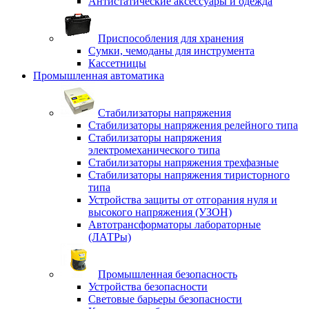
Антистатические аксессуары и одежда
Приспособления для хранения
Сумки, чемоданы для инструмента
Кассетницы
Промышленная автоматика
Стабилизаторы напряжения
Стабилизаторы напряжения релейного типа
Стабилизаторы напряжения
электромеханического типа
Стабилизаторы напряжения трехфазные
Стабилизаторы напряжения тиристорного
типа
Устройства защиты от отгорания нуля и
высокого напряжения (УЗОН)
Автотрансформаторы лабораторные
(ЛАТРы)
Промышленная безопасность
Устройства безопасности
Световые барьеры безопасности