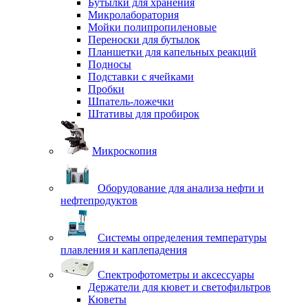
Бутылки для хранения
Микролаборатория
Мойки полипропиленовые
Переноски для бутылок
Планшетки для капельных реакций
Подносы
Подставки с ячейками
Пробки
Шпатель-ложечки
Штативы для пробирок
Микроскопия
Оборудование для анализа нефти и
нефтепродуктов
Системы определения температуры
плавления и каплепадения
Спектрофотометры и аксессуары
Держатели для кювет и светофильтров
Кюветы