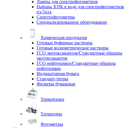
Лампы для спектрофотометров
Наборы ХПК в воде для спектрофотометров
пэ-5ххх
Спектрофотометры
Специализированное оборудование
Химическая продукция
Готовые буферные растворы
Готовые волюметрические растворы
ГСО экотоксикантов/Стандартные образцы
экотоксикантов
ГСО нефтехимии/Стандартные образцы
нефтехимии
Индикаторная бумага
Стандарт-титры
Фильтры бумажные
Термоблоки
Титраторы
Фотометры