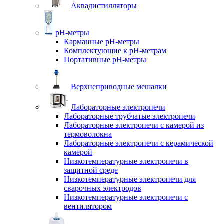
Аквадистилляторы
pH-метры
Карманные pH-метры
Комплектующие к pH-метрам
Портативные pH-метры
Верхнеприводные мешалки
Лабораторные электропечи
Лабораторные трубчатые электропечи
Лабораторные электропечи с камерой из
термоволокна
Лабораторные электропечи с керамической
камерой
Низкотемпературные электропечи в
защитной среде
Низкотемпературные электропечи для
cварочных электродов
Низкотемпературные электропечи с
вентилятором