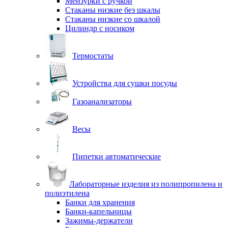
Мензурки с ручкой
Стаканы низкие без шкалы
Стаканы низкие со шкалой
Цилиндр с носиком
Термостаты
Устройства для сушки посуды
Газоанализаторы
Весы
Пипетки автоматические
Лабораторные изделия из полипропилена и
полиэтилена
Банки для хранения
Банки-капельницы
Зажимы-держатели