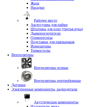
Жала
Насадки
Рабочее место
Аксессуары для пайки
Штативы для плат (третья рука)
Дымопоглотители
Оловоотсосы
Подставки для паяльников
Ионизаторы
Термостолы
Вентиляторы
Вентиляторы осевые
Вентиляторы центробежные
Датчики
Электронные компоненты, радиодетали
Акустические компоненты
Излучатели звука