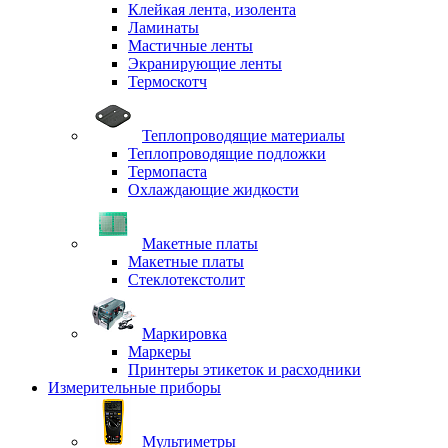
Клейкая лента, изолента
Ламинаты
Мастичные ленты
Экранирующие ленты
Термоскотч
Теплопроводящие материалы
Теплопроводящие подложки
Термопаста
Охлаждающие жидкости
Макетные платы
Макетные платы
Стеклотекстолит
Маркировка
Маркеры
Принтеры этикеток и расходники
Измерительные приборы
Мультиметры