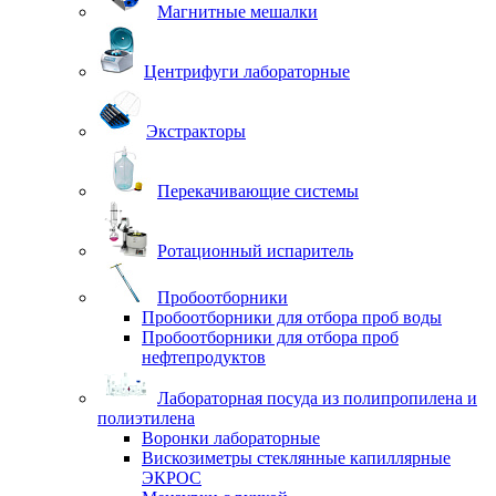
Магнитные мешалки
Центрифуги лабораторные
Экстракторы
Перекачивающие системы
Ротационный испаритель
Пробоотборники
Пробоотборники для отбора проб воды
Пробоотборники для отбора проб
нефтепродуктов
Лабораторная посуда из полипропилена и
полиэтилена
Воронки лабораторные
Вискозиметры стеклянные капиллярные
ЭКРОС