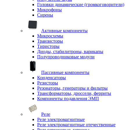
Головки динамические (громкоговорители)
Микрофоны
Сирены
Активные компоненты
Микросхемы
Транзисторы
Тиристоры
Диоды, стабилитроны, варикапы
Полупроводниковые модули
Пассивные компоненты
Конденсаторы
Резисторы
Резонаторы, генераторы и фильтры
Трансформаторы, дроссели, ферриты
Компоненты подавления ЭМП
Реле
Реле электромагнитные
Реле электромагнитные отечественные
Реле герконовые, герконы