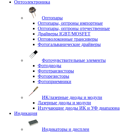
Оптоэлектроника
Оптопары
Оптопары, оптроны импортные
Оптопары, оптроны отечественные
Драйверы IGBT/MOSFET
Оптоволоконные трансиверы
Фотогальванические драйверы
Фоточувствительные элементы
Фотодиоды
Фототранзисторы
Фоторезисторы
Фотоприемники
ИК/лазерные диоды и модули
Лазерные диоды и модули
Излучающие диоды ИК и УФ диапазона
Индикация
Индикаторы и дисплеи