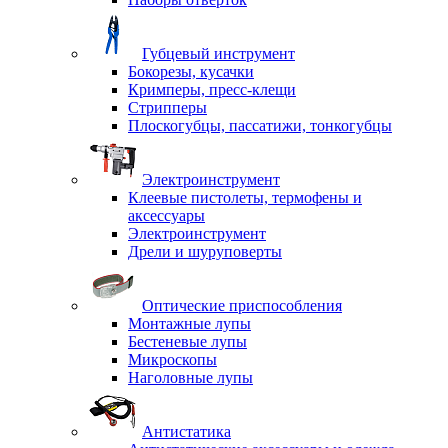
Губцевый инструмент
Бокорезы, кусачки
Кримперы, пресс-клещи
Стрипперы
Плоскогубцы, пассатижи, тонкогубцы
Электроинструмент
Клеевые пистолеты, термофены и
аксессуары
Электроинструмент
Дрели и шуруповерты
Оптические приспособления
Монтажные лупы
Бестеневые лупы
Микроскопы
Наголовные лупы
Антистатика