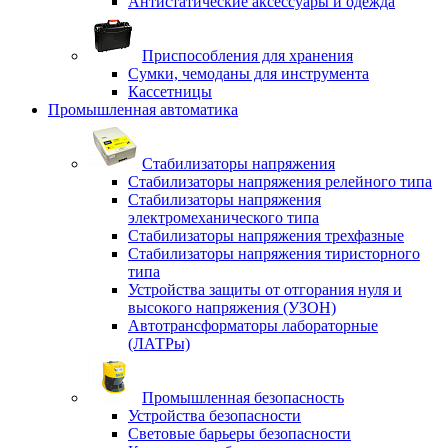
Антистатические аксессуары и одежда
Приспособления для хранения
Сумки, чемоданы для инструмента
Кассетницы
Промышленная автоматика
Стабилизаторы напряжения
Стабилизаторы напряжения релейного типа
Стабилизаторы напряжения
электромеханического типа
Стабилизаторы напряжения трехфазные
Стабилизаторы напряжения тиристорного
типа
Устройства защиты от отгорания нуля и
высокого напряжения (УЗОН)
Автотрансформаторы лабораторные
(ЛАТРы)
Промышленная безопасность
Устройства безопасности
Световые барьеры безопасности