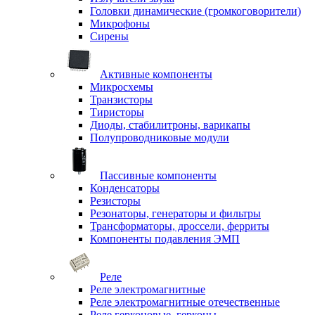
Головки динамические (громкоговорители)
Микрофоны
Сирены
Активные компоненты
Микросхемы
Транзисторы
Тиристоры
Диоды, стабилитроны, варикапы
Полупроводниковые модули
Пассивные компоненты
Конденсаторы
Резисторы
Резонаторы, генераторы и фильтры
Трансформаторы, дроссели, ферриты
Компоненты подавления ЭМП
Реле
Реле электромагнитные
Реле электромагнитные отечественные
Реле герконовые, герконы