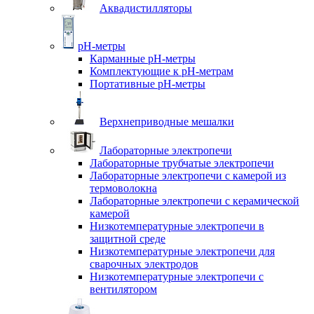
Аквадистилляторы
pH-метры
Карманные pH-метры
Комплектующие к pH-метрам
Портативные pH-метры
Верхнеприводные мешалки
Лабораторные электропечи
Лабораторные трубчатые электропечи
Лабораторные электропечи с камерой из
термоволокна
Лабораторные электропечи с керамической
камерой
Низкотемпературные электропечи в
защитной среде
Низкотемпературные электропечи для
cварочных электродов
Низкотемпературные электропечи с
вентилятором