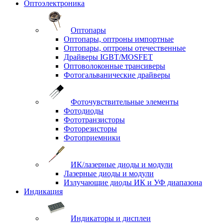
Оптоэлектроника
Оптопары
Оптопары, оптроны импортные
Оптопары, оптроны отечественные
Драйверы IGBT/MOSFET
Оптоволоконные трансиверы
Фотогальванические драйверы
Фоточувствительные элементы
Фотодиоды
Фототранзисторы
Фоторезисторы
Фотоприемники
ИК/лазерные диоды и модули
Лазерные диоды и модули
Излучающие диоды ИК и УФ диапазона
Индикация
Индикаторы и дисплеи