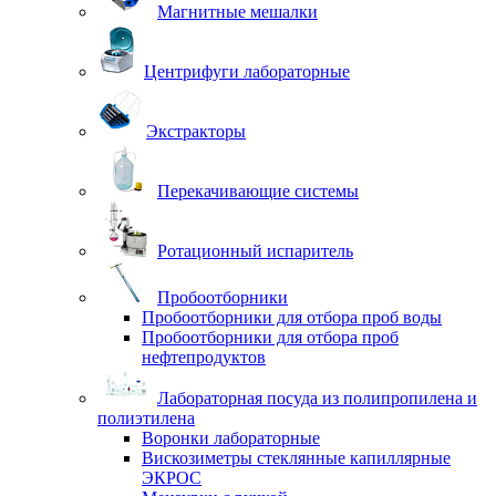
Магнитные мешалки
Центрифуги лабораторные
Экстракторы
Перекачивающие системы
Ротационный испаритель
Пробоотборники
Пробоотборники для отбора проб воды
Пробоотборники для отбора проб
нефтепродуктов
Лабораторная посуда из полипропилена и
полиэтилена
Воронки лабораторные
Вискозиметры стеклянные капиллярные
ЭКРОС