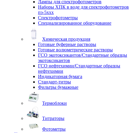
Лампы для спектрофотометров
Наборы ХПК в воде для спектрофотометров
пэ-5ххх
Спектрофотометры
Специализированное оборудование
Химическая продукция
Готовые буферные растворы
Готовые волюметрические растворы
ГСО экотоксикантов/Стандартные образцы
экотоксикантов
ГСО нефтехимии/Стандартные образцы
нефтехимии
Индикаторная бумага
Стандарт-титры
Фильтры бумажные
Термоблоки
Титраторы
Фотометры