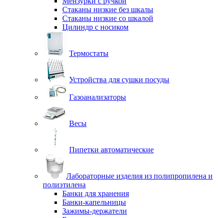
Мензурки с ручкой
Стаканы низкие без шкалы
Стаканы низкие со шкалой
Цилиндр с носиком
Термостаты
Устройства для сушки посуды
Газоанализаторы
Весы
Пипетки автоматические
Лабораторные изделия из полипропилена и
полиэтилена
Банки для хранения
Банки-капельницы
Зажимы-держатели