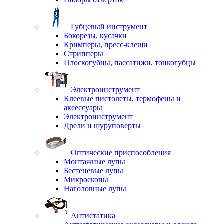
Губцевый инструмент
Бокорезы, кусачки
Кримперы, пресс-клещи
Стрипперы
Плоскогубцы, пассатижи, тонкогубцы
Электроинструмент
Клеевые пистолеты, термофены и
аксессуары
Электроинструмент
Дрели и шуруповерты
Оптические приспособления
Монтажные лупы
Бестеневые лупы
Микроскопы
Наголовные лупы
Антистатика