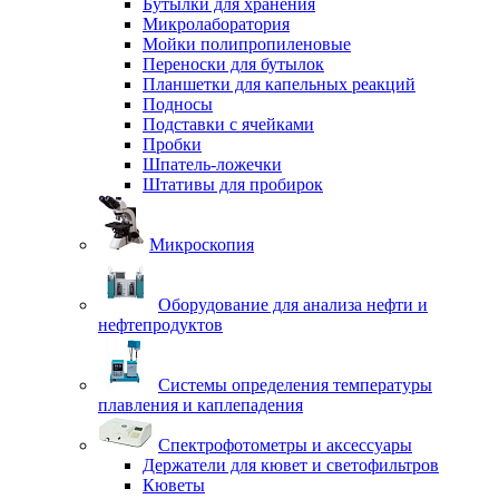
Бутылки для хранения
Микролаборатория
Мойки полипропиленовые
Переноски для бутылок
Планшетки для капельных реакций
Подносы
Подставки с ячейками
Пробки
Шпатель-ложечки
Штативы для пробирок
Микроскопия
Оборудование для анализа нефти и
нефтепродуктов
Системы определения температуры
плавления и каплепадения
Спектрофотометры и аксессуары
Держатели для кювет и светофильтров
Кюветы