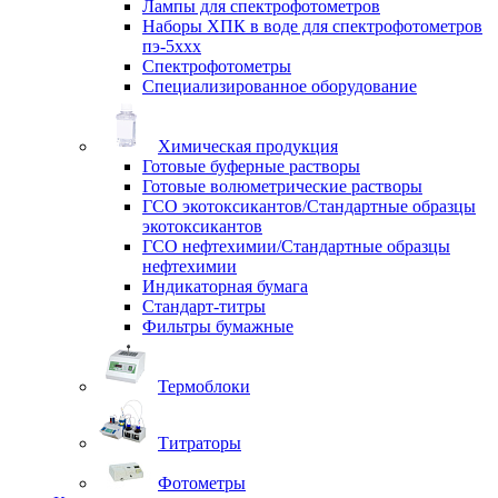
Лампы для спектрофотометров
Наборы ХПК в воде для спектрофотометров
пэ-5ххх
Спектрофотометры
Специализированное оборудование
Химическая продукция
Готовые буферные растворы
Готовые волюметрические растворы
ГСО экотоксикантов/Стандартные образцы
экотоксикантов
ГСО нефтехимии/Стандартные образцы
нефтехимии
Индикаторная бумага
Стандарт-титры
Фильтры бумажные
Термоблоки
Титраторы
Фотометры