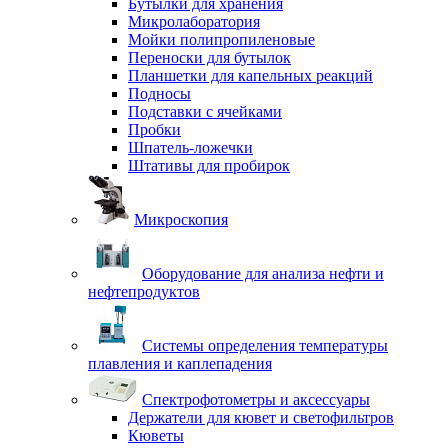
Бутылки для хранения
Микролаборатория
Мойки полипропиленовые
Переноски для бутылок
Планшетки для капельных реакций
Подносы
Подставки с ячейками
Пробки
Шпатель-ложечки
Штативы для пробирок
Микроскопия
Оборудование для анализа нефти и
нефтепродуктов
Системы определения температуры
плавления и каплепадения
Спектрофотометры и аксессуары
Держатели для кювет и светофильтров
Кюветы