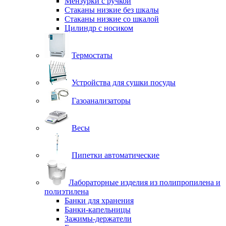
Мензурки с ручкой
Стаканы низкие без шкалы
Стаканы низкие со шкалой
Цилиндр с носиком
Термостаты
Устройства для сушки посуды
Газоанализаторы
Весы
Пипетки автоматические
Лабораторные изделия из полипропилена и
полиэтилена
Банки для хранения
Банки-капельницы
Зажимы-держатели