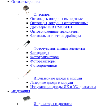
Оптоэлектроника
Оптопары
Оптопары, оптроны импортные
Оптопары, оптроны отечественные
Драйверы IGBT/MOSFET
Оптоволоконные трансиверы
Фотогальванические драйверы
Фоточувствительные элементы
Фотодиоды
Фототранзисторы
Фоторезисторы
Фотоприемники
ИК/лазерные диоды и модули
Лазерные диоды и модули
Излучающие диоды ИК и УФ диапазона
Индикация
Индикаторы и дисплеи