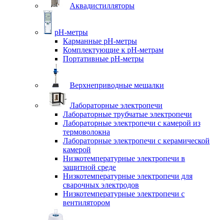
Аквадистилляторы
pH-метры
Карманные pH-метры
Комплектующие к pH-метрам
Портативные pH-метры
Верхнеприводные мешалки
Лабораторные электропечи
Лабораторные трубчатые электропечи
Лабораторные электропечи с камерой из
термоволокна
Лабораторные электропечи с керамической
камерой
Низкотемпературные электропечи в
защитной среде
Низкотемпературные электропечи для
cварочных электродов
Низкотемпературные электропечи с
вентилятором