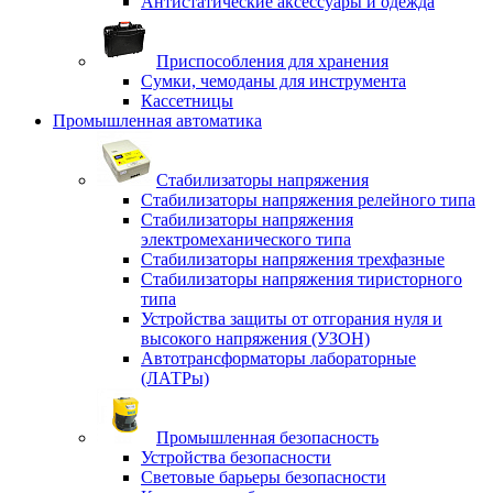
Антистатические аксессуары и одежда
Приспособления для хранения
Сумки, чемоданы для инструмента
Кассетницы
Промышленная автоматика
Стабилизаторы напряжения
Стабилизаторы напряжения релейного типа
Стабилизаторы напряжения
электромеханического типа
Стабилизаторы напряжения трехфазные
Стабилизаторы напряжения тиристорного
типа
Устройства защиты от отгорания нуля и
высокого напряжения (УЗОН)
Автотрансформаторы лабораторные
(ЛАТРы)
Промышленная безопасность
Устройства безопасности
Световые барьеры безопасности