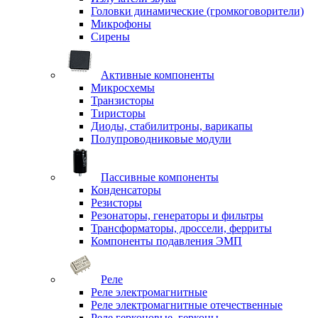
Головки динамические (громкоговорители)
Микрофоны
Сирены
Активные компоненты
Микросхемы
Транзисторы
Тиристоры
Диоды, стабилитроны, варикапы
Полупроводниковые модули
Пассивные компоненты
Конденсаторы
Резисторы
Резонаторы, генераторы и фильтры
Трансформаторы, дроссели, ферриты
Компоненты подавления ЭМП
Реле
Реле электромагнитные
Реле электромагнитные отечественные
Реле герконовые, герконы