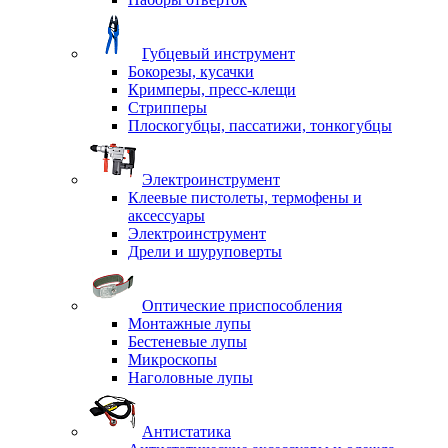
Губцевый инструмент
Бокорезы, кусачки
Кримперы, пресс-клещи
Стрипперы
Плоскогубцы, пассатижи, тонкогубцы
Электроинструмент
Клеевые пистолеты, термофены и
аксессуары
Электроинструмент
Дрели и шуруповерты
Оптические приспособления
Монтажные лупы
Бестеневые лупы
Микроскопы
Наголовные лупы
Антистатика