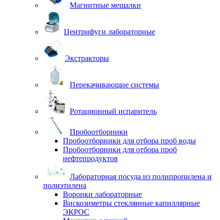
Магнитные мешалки
Центрифуги лабораторные
Экстракторы
Перекачивающие системы
Ротационный испаритель
Пробоотборники
Пробоотборники для отбора проб воды
Пробоотборники для отбора проб
нефтепродуктов
Лабораторная посуда из полипропилена и
полиэтилена
Воронки лабораторные
Вискозиметры стеклянные капиллярные
ЭКРОС