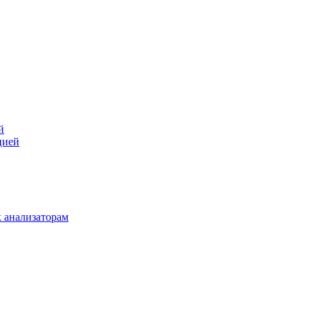
й
цией
 анализаторам