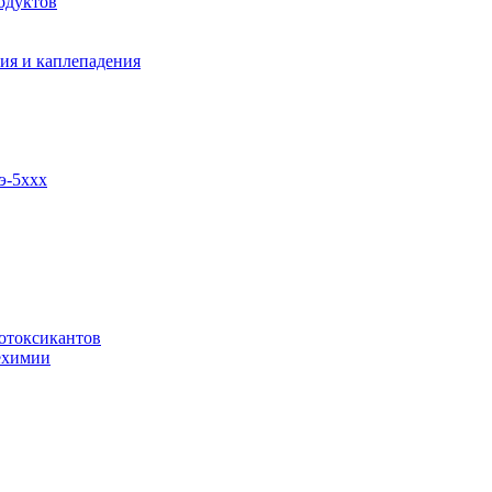
одуктов
ия и каплепадения
э-5ххх
отоксикантов
ехимии