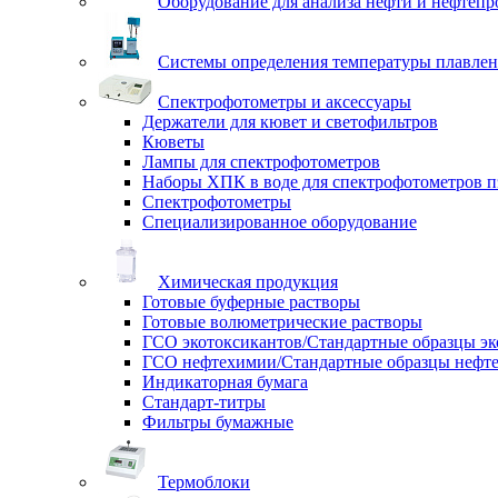
Оборудование для анализа нефти и нефтепр
Системы определения температуры плавлен
Спектрофотометры и аксессуары
Держатели для кювет и светофильтров
Кюветы
Лампы для спектрофотометров
Наборы ХПК в воде для спектрофотометров п
Спектрофотометры
Специализированное оборудование
Химическая продукция
Готовые буферные растворы
Готовые волюметрические растворы
ГСО экотоксикантов/Стандартные образцы эк
ГСО нефтехимии/Стандартные образцы нефт
Индикаторная бумага
Стандарт-титры
Фильтры бумажные
Термоблоки