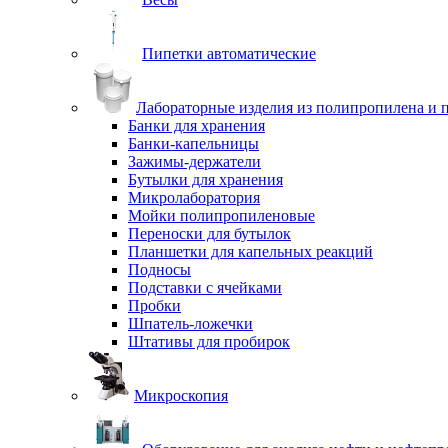
Пипетки автоматические
Лабораторные изделия из полипропилена и 
Банки для хранения
Банки-капельницы
Зажимы-держатели
Бутылки для хранения
Микролаборатория
Мойки полипропиленовые
Переноски для бутылок
Планшетки для капельных реакций
Подносы
Подставки с ячейками
Пробки
Шпатель-ложечки
Штативы для пробирок
Микроскопия