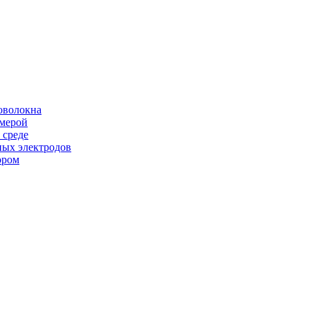
оволокна
амерой
 среде
ных электродов
ором