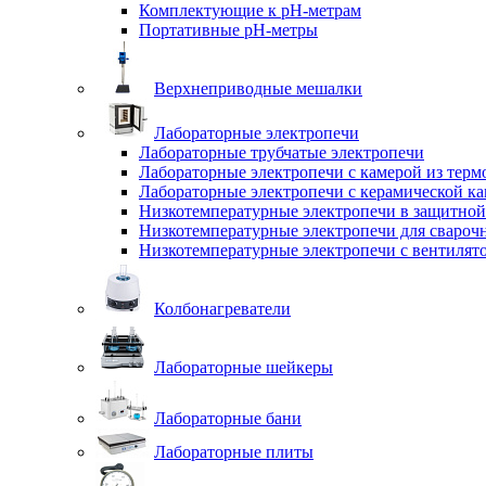
Комплектующие к pH-метрам
Портативные pH-метры
Верхнеприводные мешалки
Лабораторные электропечи
Лабораторные трубчатые электропечи
Лабораторные электропечи с камерой из терм
Лабораторные электропечи с керамической к
Низкотемпературные электропечи в защитной
Низкотемпературные электропечи для cвароч
Низкотемпературные электропечи с вентилят
Колбонагреватели
Лабораторные шейкеры
Лабораторные бани
Лабораторные плиты