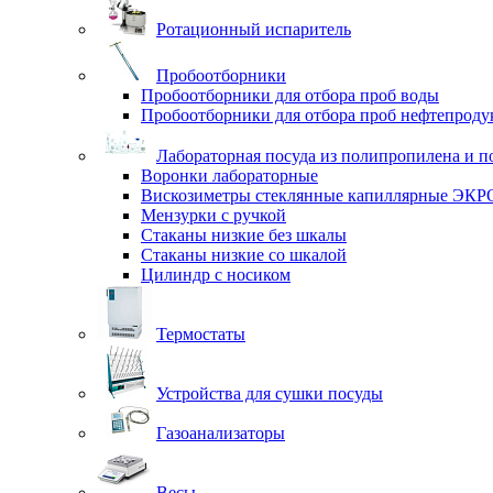
Ротационный испаритель
Пробоотборники
Пробоотборники для отбора проб воды
Пробоотборники для отбора проб нефтепроду
Лабораторная посуда из полипропилена и п
Воронки лабораторные
Вискозиметры стеклянные капиллярные ЭК
Мензурки с ручкой
Стаканы низкие без шкалы
Стаканы низкие со шкалой
Цилиндр с носиком
Термостаты
Устройства для сушки посуды
Газоанализаторы
Весы