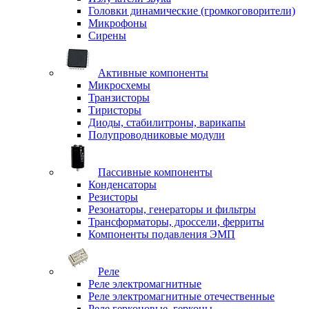
Головки динамические (громкоговорители)
Микрофоны
Сирены
Активные компоненты
Микросхемы
Транзисторы
Тиристоры
Диоды, стабилитроны, варикапы
Полупроводниковые модули
Пассивные компоненты
Конденсаторы
Резисторы
Резонаторы, генераторы и фильтры
Трансформаторы, дроссели, ферриты
Компоненты подавления ЭМП
Реле
Реле электромагнитные
Реле электромагнитные отечественные
Реле герконовые, герконы