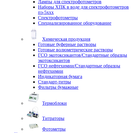
Лампы для спектрофотометров
Наборы ХПК в воде для спектрофотометров
пэ-5ххх
Спектрофотометры
Специализированное оборудование
Химическая продукция
Готовые буферные растворы
Готовые волюметрические растворы
ГСО экотоксикантов/Стандартные образцы
экотоксикантов
ГСО нефтехимии/Стандартные образцы
нефтехимии
Индикаторная бумага
Стандарт-титры
Фильтры бумажные
Термоблоки
Титраторы
Фотометры