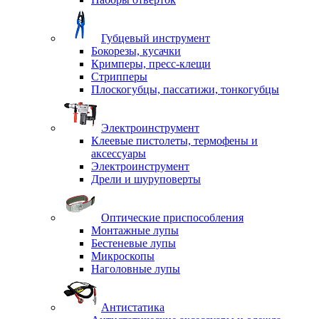
Губцевый инструмент
Бокорезы, кусачки
Кримперы, пресс-клещи
Стрипперы
Плоскогубцы, пассатижи, тонкогубцы
Электроинструмент
Клеевые пистолеты, термофены и
аксессуары
Электроинструмент
Дрели и шуруповерты
Оптические приспособления
Монтажные лупы
Бестеневые лупы
Микроскопы
Наголовные лупы
Антистатика