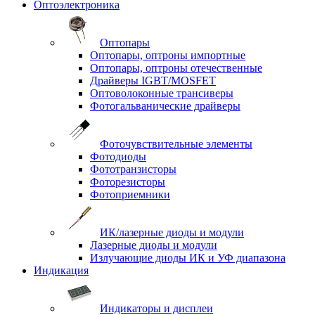
Оптоэлектроника
Оптопары
Оптопары, оптроны импортные
Оптопары, оптроны отечественные
Драйверы IGBT/MOSFET
Оптоволоконные трансиверы
Фотогальванические драйверы
Фоточувствительные элементы
Фотодиоды
Фототранзисторы
Фоторезисторы
Фотоприемники
ИК/лазерные диоды и модули
Лазерные диоды и модули
Излучающие диоды ИК и УФ диапазона
Индикация
Индикаторы и дисплеи