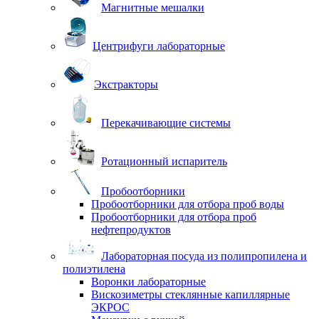
Магнитные мешалки
Центрифуги лабораторные
Экстракторы
Перекачивающие системы
Ротационный испаритель
Пробоотборники
Пробоотборники для отбора проб воды
Пробоотборники для отбора проб
нефтепродуктов
Лабораторная посуда из полипропилена и
полиэтилена
Воронки лабораторные
Вискозиметры стеклянные капиллярные
ЭКРОС