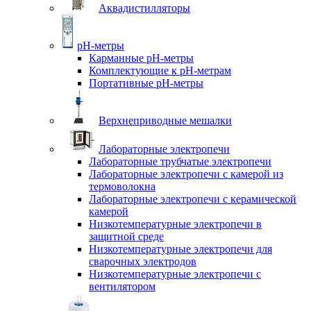
Аквадистилляторы
pH-метры
Карманные pH-метры
Комплектующие к pH-метрам
Портативные pH-метры
Верхнеприводные мешалки
Лабораторные электропечи
Лабораторные трубчатые электропечи
Лабораторные электропечи с камерой из
термоволокна
Лабораторные электропечи с керамической
камерой
Низкотемпературные электропечи в
защитной среде
Низкотемпературные электропечи для
cварочных электродов
Низкотемпературные электропечи с
вентилятором