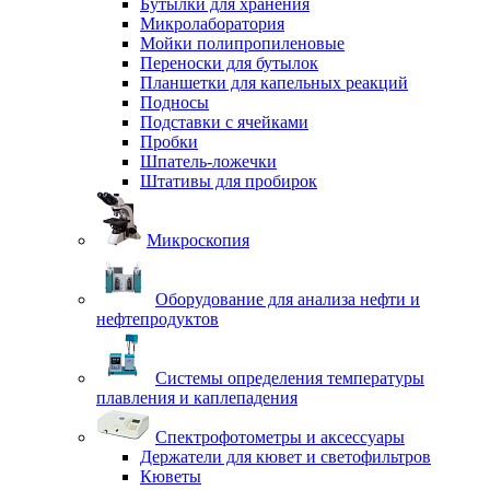
Бутылки для хранения
Микролаборатория
Мойки полипропиленовые
Переноски для бутылок
Планшетки для капельных реакций
Подносы
Подставки с ячейками
Пробки
Шпатель-ложечки
Штативы для пробирок
Микроскопия
Оборудование для анализа нефти и
нефтепродуктов
Системы определения температуры
плавления и каплепадения
Спектрофотометры и аксессуары
Держатели для кювет и светофильтров
Кюветы