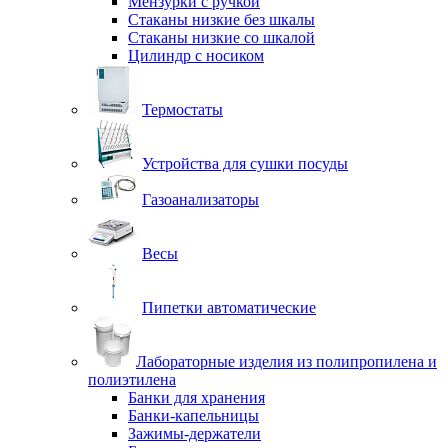
Мензурки с ручкой
Стаканы низкие без шкалы
Стаканы низкие со шкалой
Цилиндр с носиком
Термостаты
Устройства для сушки посуды
Газоанализаторы
Весы
Пипетки автоматические
Лабораторные изделия из полипропилена и
полиэтилена
Банки для хранения
Банки-капельницы
Зажимы-держатели