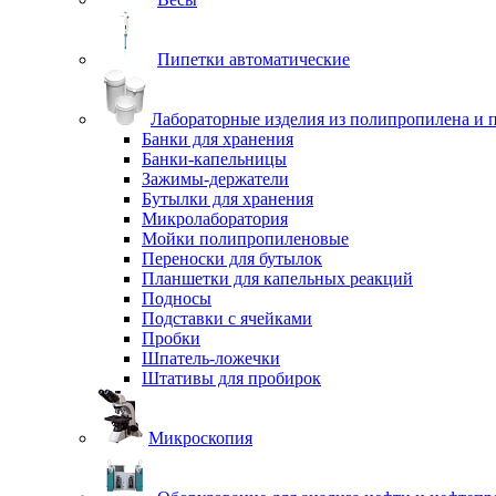
Пипетки автоматические
Лабораторные изделия из полипропилена и 
Банки для хранения
Банки-капельницы
Зажимы-держатели
Бутылки для хранения
Микролаборатория
Мойки полипропиленовые
Переноски для бутылок
Планшетки для капельных реакций
Подносы
Подставки с ячейками
Пробки
Шпатель-ложечки
Штативы для пробирок
Микроскопия