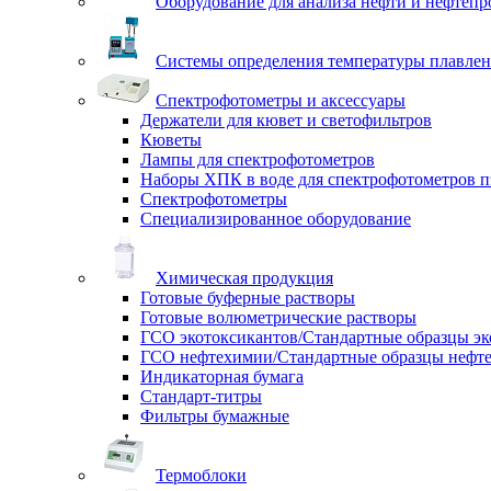
Оборудование для анализа нефти и нефтепр
Системы определения температуры плавлен
Спектрофотометры и аксессуары
Держатели для кювет и светофильтров
Кюветы
Лампы для спектрофотометров
Наборы ХПК в воде для спектрофотометров п
Спектрофотометры
Специализированное оборудование
Химическая продукция
Готовые буферные растворы
Готовые волюметрические растворы
ГСО экотоксикантов/Стандартные образцы эк
ГСО нефтехимии/Стандартные образцы нефт
Индикаторная бумага
Стандарт-титры
Фильтры бумажные
Термоблоки