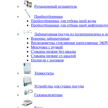
Ротационный испаритель
Пробоотборники
Пробоотборники для отбора проб воды
Пробоотборники для отбора проб нефтепроду
Лабораторная посуда из полипропилена и п
Воронки лабораторные
Вискозиметры стеклянные капиллярные ЭК
Мензурки с ручкой
Стаканы низкие без шкалы
Стаканы низкие со шкалой
Цилиндр с носиком
Термостаты
Устройства для сушки посуды
Газоанализаторы
Весы