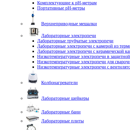
Комплектующие к pH-метрам
Портативные pH-метры
Верхнеприводные мешалки
Лабораторные электропечи
Лабораторные трубчатые электропечи
Лабораторные электропечи с камерой из терм
Лабораторные электропечи с керамической к
Низкотемпературные электропечи в защитной
Низкотемпературные электропечи для cвароч
Низкотемпературные электропечи с вентилят
Колбонагреватели
Лабораторные шейкеры
Лабораторные бани
Лабораторные плиты