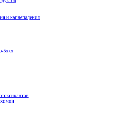
одуктов
ия и каплепадения
э-5ххх
отоксикантов
ехимии