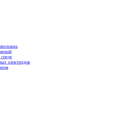
оволокна
амерой
 среде
ных электродов
ором