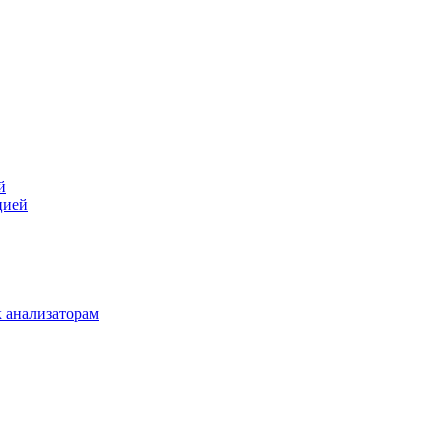
й
цией
 анализаторам