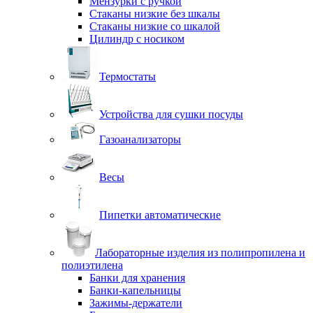
Мензурки с ручкой
Стаканы низкие без шкалы
Стаканы низкие со шкалой
Цилиндр с носиком
Термостаты
Устройства для сушки посуды
Газоанализаторы
Весы
Пипетки автоматические
Лабораторные изделия из полипропилена и
полиэтилена
Банки для хранения
Банки-капельницы
Зажимы-держатели