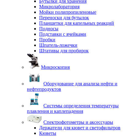
Бутылки для хранения
Микролаборатория
Мойки полипропиленовые
Переноски для бутылок
Планшетки для капельных реакций
Подносы
Подставки с ячейками
Пробки
Шпатель-ложечки
Штативы для пробирок
Микроскопия
Оборудование для анализа нефти и
нефтепродуктов
Системы определения температуры
плавления и каплепадения
Спектрофотометры и аксессуары
Держатели для кювет и светофильтров
Кюветы