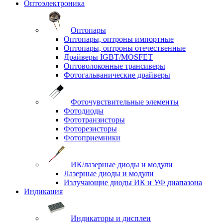
Оптоэлектроника
Оптопары
Оптопары, оптроны импортные
Оптопары, оптроны отечественные
Драйверы IGBT/MOSFET
Оптоволоконные трансиверы
Фотогальванические драйверы
Фоточувствительные элементы
Фотодиоды
Фототранзисторы
Фоторезисторы
Фотоприемники
ИК/лазерные диоды и модули
Лазерные диоды и модули
Излучающие диоды ИК и УФ диапазона
Индикация
Индикаторы и дисплеи