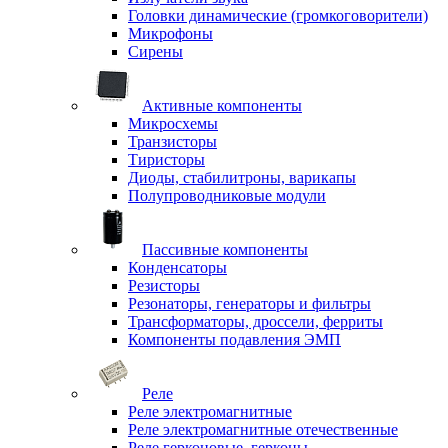
Головки динамические (громкоговорители)
Микрофоны
Сирены
Активные компоненты
Микросхемы
Транзисторы
Тиристоры
Диоды, стабилитроны, варикапы
Полупроводниковые модули
Пассивные компоненты
Конденсаторы
Резисторы
Резонаторы, генераторы и фильтры
Трансформаторы, дроссели, ферриты
Компоненты подавления ЭМП
Реле
Реле электромагнитные
Реле электромагнитные отечественные
Реле герконовые, герконы