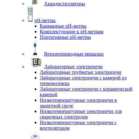
Аквадистилляторы
pH-метры
Карманные pH-метры
Комплектующие к pH-метрам
Портативные pH-метры
Верхнеприводные мешалки
Лабораторные электропечи
Лабораторные трубчатые электропечи
Лабораторные электропечи с камерой из
термоволокна
Лабораторные электропечи с керамической
камерой
Низкотемпературные электропечи в
защитной среде
Низкотемпературные электропечи для
cварочных электродов
Низкотемпературные электропечи с
вентилятором