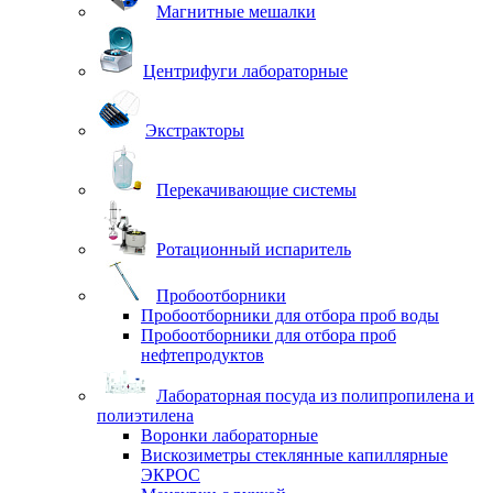
Магнитные мешалки
Центрифуги лабораторные
Экстракторы
Перекачивающие системы
Ротационный испаритель
Пробоотборники
Пробоотборники для отбора проб воды
Пробоотборники для отбора проб
нефтепродуктов
Лабораторная посуда из полипропилена и
полиэтилена
Воронки лабораторные
Вискозиметры стеклянные капиллярные
ЭКРОС