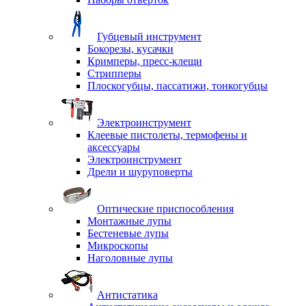
Губцевый инструмент
Бокорезы, кусачки
Кримперы, пресс-клещи
Стрипперы
Плоскогубцы, пассатижи, тонкогубцы
Электроинструмент
Клеевые пистолеты, термофены и
аксессуары
Электроинструмент
Дрели и шуруповерты
Оптические приспособления
Монтажные лупы
Бестеневые лупы
Микроскопы
Наголовные лупы
Антистатика