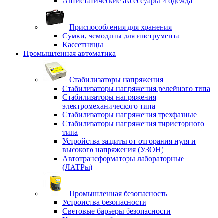
Антистатические аксессуары и одежда
Приспособления для хранения
Сумки, чемоданы для инструмента
Кассетницы
Промышленная автоматика
Стабилизаторы напряжения
Стабилизаторы напряжения релейного типа
Стабилизаторы напряжения
электромеханического типа
Стабилизаторы напряжения трехфазные
Стабилизаторы напряжения тиристорного
типа
Устройства защиты от отгорания нуля и
высокого напряжения (УЗОН)
Автотрансформаторы лабораторные
(ЛАТРы)
Промышленная безопасность
Устройства безопасности
Световые барьеры безопасности