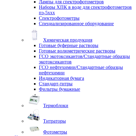
Лампы для спектрофотометров
Наборы ХПК в воде для спектрофотометров
пэ-5ххх
Спектрофотометры
Специализированное оборудование
Химическая продукция
Готовые буферные растворы
Готовые волюметрические растворы
ГСО экотоксикантов/Стандартные образцы
экотоксикантов
ГСО нефтехимии/Стандартные образцы
нефтехимии
Индикаторная бумага
Стандарт-титры
Фильтры бумажные
Термоблоки
Титраторы
Фотометры