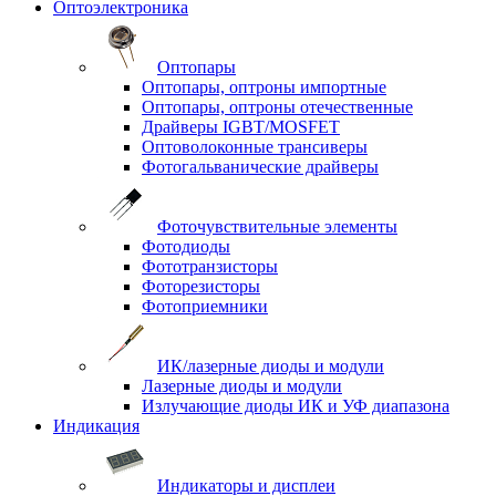
Оптоэлектроника
Оптопары
Оптопары, оптроны импортные
Оптопары, оптроны отечественные
Драйверы IGBT/MOSFET
Оптоволоконные трансиверы
Фотогальванические драйверы
Фоточувствительные элементы
Фотодиоды
Фототранзисторы
Фоторезисторы
Фотоприемники
ИК/лазерные диоды и модули
Лазерные диоды и модули
Излучающие диоды ИК и УФ диапазона
Индикация
Индикаторы и дисплеи