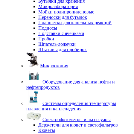
Бутылки для хранения
Микролаборатория
Мойки полипропиленовые
Переноски для бутылок
Планшетки для капельных реакций
Подносы
Подставки с ячейками
Пробки
Шпатель-ложечки
Штативы для пробирок
Микроскопия
Оборудование для анализа нефти и
нефтепродуктов
Системы определения температуры
плавления и каплепадения
Спектрофотометры и аксессуары
Держатели для кювет и светофильтров
Кюветы