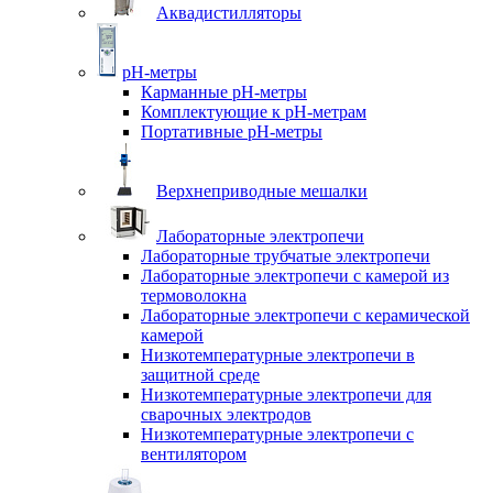
Аквадистилляторы
pH-метры
Карманные pH-метры
Комплектующие к pH-метрам
Портативные pH-метры
Верхнеприводные мешалки
Лабораторные электропечи
Лабораторные трубчатые электропечи
Лабораторные электропечи с камерой из
термоволокна
Лабораторные электропечи с керамической
камерой
Низкотемпературные электропечи в
защитной среде
Низкотемпературные электропечи для
cварочных электродов
Низкотемпературные электропечи с
вентилятором