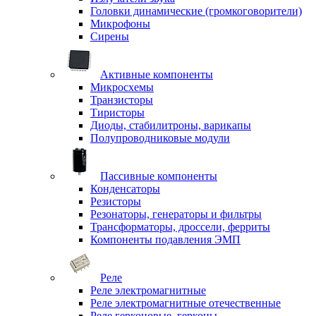
Головки динамические (громкоговорители)
Микрофоны
Сирены
Активные компоненты
Микросхемы
Транзисторы
Тиристоры
Диоды, стабилитроны, варикапы
Полупроводниковые модули
Пассивные компоненты
Конденсаторы
Резисторы
Резонаторы, генераторы и фильтры
Трансформаторы, дроссели, ферриты
Компоненты подавления ЭМП
Реле
Реле электромагнитные
Реле электромагнитные отечественные
Реле герконовые, герконы