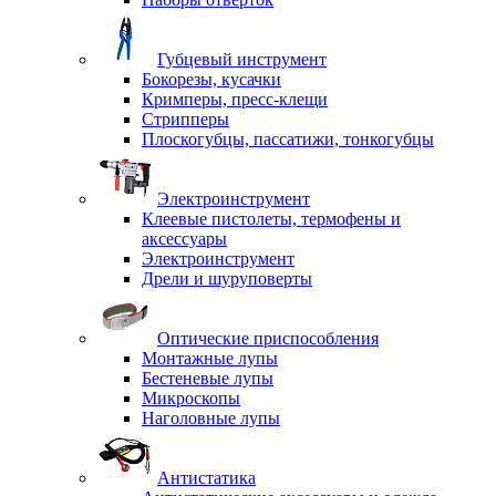
Губцевый инструмент
Бокорезы, кусачки
Кримперы, пресс-клещи
Стрипперы
Плоскогубцы, пассатижи, тонкогубцы
Электроинструмент
Клеевые пистолеты, термофены и
аксессуары
Электроинструмент
Дрели и шуруповерты
Оптические приспособления
Монтажные лупы
Бестеневые лупы
Микроскопы
Наголовные лупы
Антистатика