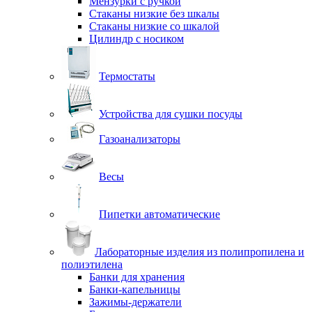
Мензурки с ручкой
Стаканы низкие без шкалы
Стаканы низкие со шкалой
Цилиндр с носиком
Термостаты
Устройства для сушки посуды
Газоанализаторы
Весы
Пипетки автоматические
Лабораторные изделия из полипропилена и
полиэтилена
Банки для хранения
Банки-капельницы
Зажимы-держатели