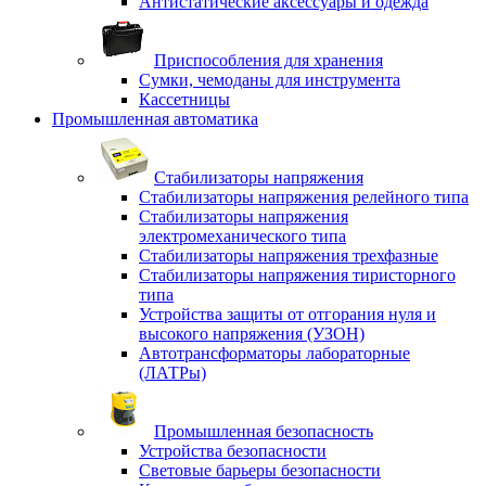
Антистатические аксессуары и одежда
Приспособления для хранения
Сумки, чемоданы для инструмента
Кассетницы
Промышленная автоматика
Стабилизаторы напряжения
Стабилизаторы напряжения релейного типа
Стабилизаторы напряжения
электромеханического типа
Стабилизаторы напряжения трехфазные
Стабилизаторы напряжения тиристорного
типа
Устройства защиты от отгорания нуля и
высокого напряжения (УЗОН)
Автотрансформаторы лабораторные
(ЛАТРы)
Промышленная безопасность
Устройства безопасности
Световые барьеры безопасности