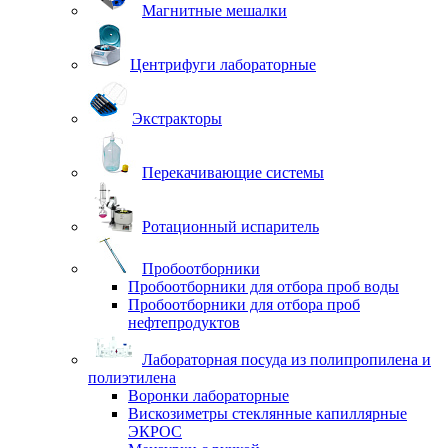
Магнитные мешалки
Центрифуги лабораторные
Экстракторы
Перекачивающие системы
Ротационный испаритель
Пробоотборники
Пробоотборники для отбора проб воды
Пробоотборники для отбора проб
нефтепродуктов
Лабораторная посуда из полипропилена и
полиэтилена
Воронки лабораторные
Вискозиметры стеклянные капиллярные
ЭКРОС