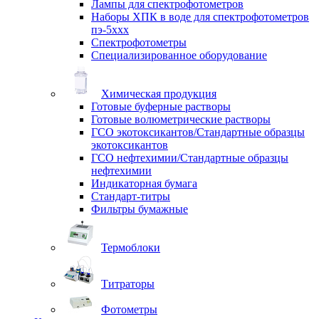
Лампы для спектрофотометров
Наборы ХПК в воде для спектрофотометров
пэ-5ххх
Спектрофотометры
Специализированное оборудование
Химическая продукция
Готовые буферные растворы
Готовые волюметрические растворы
ГСО экотоксикантов/Стандартные образцы
экотоксикантов
ГСО нефтехимии/Стандартные образцы
нефтехимии
Индикаторная бумага
Стандарт-титры
Фильтры бумажные
Термоблоки
Титраторы
Фотометры