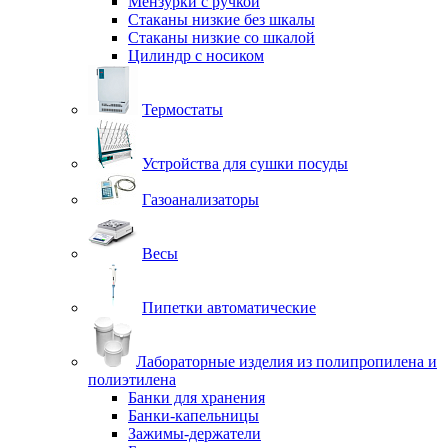
Мензурки с ручкой
Стаканы низкие без шкалы
Стаканы низкие со шкалой
Цилиндр с носиком
Термостаты
Устройства для сушки посуды
Газоанализаторы
Весы
Пипетки автоматические
Лабораторные изделия из полипропилена и
полиэтилена
Банки для хранения
Банки-капельницы
Зажимы-держатели