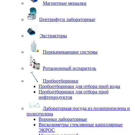
Магнитные мешалки
Центрифуги лабораторные
Экстракторы
Перекачивающие системы
Ротационный испаритель
Пробоотборники
Пробоотборники для отбора проб воды
Пробоотборники для отбора проб
нефтепродуктов
Лабораторная посуда из полипропилена и
полиэтилена
Воронки лабораторные
Вискозиметры стеклянные капиллярные
ЭКРОС