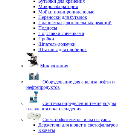
Бутылки для хранения
Микролаборатория
Мойки полипропиленовые
Переноски для бутылок
Планшетки для капельных реакций
Подносы
Подставки с ячейками
Пробки
Шпатель-ложечки
Штативы для пробирок
Микроскопия
Оборудование для анализа нефти и
нефтепродуктов
Системы определения температуры
плавления и каплепадения
Спектрофотометры и аксессуары
Держатели для кювет и светофильтров
Кюветы