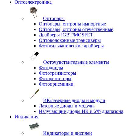
Оптоэлектроника
Оптопары
Оптопары, оптроны импортные
Оптопары, оптроны отечественные
Драйверы IGBT/MOSFET
Оптоволоконные трансиверы
Фотогальванические драйверы
Фоточувствительные элементы
Фотодиоды
Фототранзисторы
Фоторезисторы
Фотоприемники
ИК/лазерные диоды и модули
Лазерные диоды и модули
Излучающие диоды ИК и УФ диапазона
Индикация
Индикаторы и дисплеи