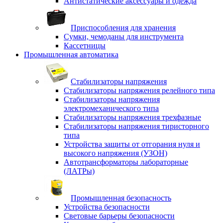
Антистатические аксессуары и одежда
Приспособления для хранения
Сумки, чемоданы для инструмента
Кассетницы
Промышленная автоматика
Стабилизаторы напряжения
Стабилизаторы напряжения релейного типа
Стабилизаторы напряжения
электромеханического типа
Стабилизаторы напряжения трехфазные
Стабилизаторы напряжения тиристорного
типа
Устройства защиты от отгорания нуля и
высокого напряжения (УЗОН)
Автотрансформаторы лабораторные
(ЛАТРы)
Промышленная безопасность
Устройства безопасности
Световые барьеры безопасности