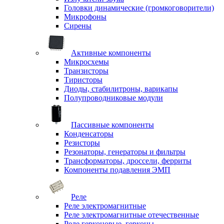
Головки динамические (громкоговорители)
Микрофоны
Сирены
Активные компоненты
Микросхемы
Транзисторы
Тиристоры
Диоды, стабилитроны, варикапы
Полупроводниковые модули
Пассивные компоненты
Конденсаторы
Резисторы
Резонаторы, генераторы и фильтры
Трансформаторы, дроссели, ферриты
Компоненты подавления ЭМП
Реле
Реле электромагнитные
Реле электромагнитные отечественные
Реле герконовые, герконы