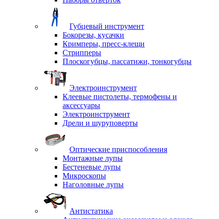
Губцевый инструмент
Бокорезы, кусачки
Кримперы, пресс-клещи
Стрипперы
Плоскогубцы, пассатижи, тонкогубцы
Электроинструмент
Клеевые пистолеты, термофены и
аксессуары
Электроинструмент
Дрели и шуруповерты
Оптические приспособления
Монтажные лупы
Бестеневые лупы
Микроскопы
Наголовные лупы
Антистатика