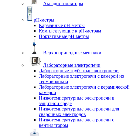
Аквадистилляторы
pH-метры
Карманные pH-метры
Комплектующие к pH-метрам
Портативные pH-метры
Верхнеприводные мешалки
Лабораторные электропечи
Лабораторные трубчатые электропечи
Лабораторные электропечи с камерой из
термоволокна
Лабораторные электропечи с керамической
камерой
Низкотемпературные электропечи в
защитной среде
Низкотемпературные электропечи для
cварочных электродов
Низкотемпературные электропечи с
вентилятором