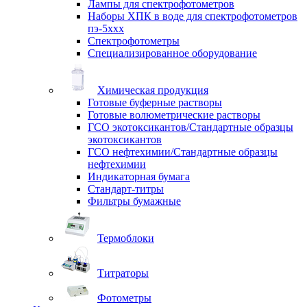
Лампы для спектрофотометров
Наборы ХПК в воде для спектрофотометров
пэ-5ххх
Спектрофотометры
Специализированное оборудование
Химическая продукция
Готовые буферные растворы
Готовые волюметрические растворы
ГСО экотоксикантов/Стандартные образцы
экотоксикантов
ГСО нефтехимии/Стандартные образцы
нефтехимии
Индикаторная бумага
Стандарт-титры
Фильтры бумажные
Термоблоки
Титраторы
Фотометры