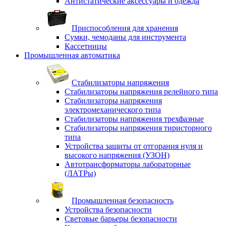
Антистатические аксессуары и одежда
Приспособления для хранения
Сумки, чемоданы для инструмента
Кассетницы
Промышленная автоматика
Стабилизаторы напряжения
Стабилизаторы напряжения релейного типа
Стабилизаторы напряжения
электромеханического типа
Стабилизаторы напряжения трехфазные
Стабилизаторы напряжения тиристорного
типа
Устройства защиты от отгорания нуля и
высокого напряжения (УЗОН)
Автотрансформаторы лабораторные
(ЛАТРы)
Промышленная безопасность
Устройства безопасности
Световые барьеры безопасности