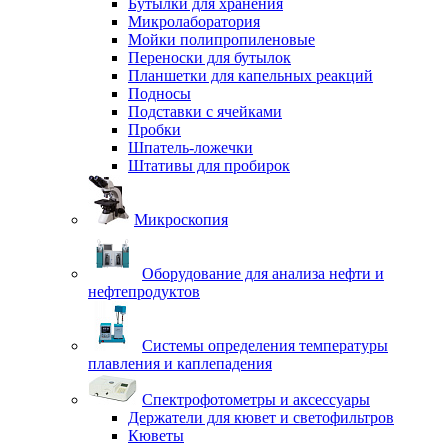
Бутылки для хранения
Микролаборатория
Мойки полипропиленовые
Переноски для бутылок
Планшетки для капельных реакций
Подносы
Подставки с ячейками
Пробки
Шпатель-ложечки
Штативы для пробирок
Микроскопия
Оборудование для анализа нефти и
нефтепродуктов
Системы определения температуры
плавления и каплепадения
Спектрофотометры и аксессуары
Держатели для кювет и светофильтров
Кюветы