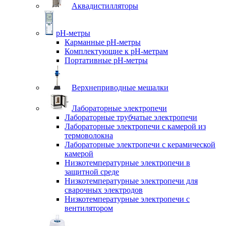
Аквадистилляторы
pH-метры
Карманные pH-метры
Комплектующие к pH-метрам
Портативные pH-метры
Верхнеприводные мешалки
Лабораторные электропечи
Лабораторные трубчатые электропечи
Лабораторные электропечи с камерой из
термоволокна
Лабораторные электропечи с керамической
камерой
Низкотемпературные электропечи в
защитной среде
Низкотемпературные электропечи для
cварочных электродов
Низкотемпературные электропечи с
вентилятором