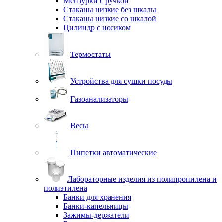
Мензурки с ручкой
Стаканы низкие без шкалы
Стаканы низкие со шкалой
Цилиндр с носиком
Термостаты
Устройства для сушки посуды
Газоанализаторы
Весы
Пипетки автоматические
Лабораторные изделия из полипропилена и
полиэтилена
Банки для хранения
Банки-капельницы
Зажимы-держатели