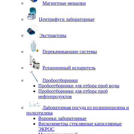
Магнитные мешалки
Центрифуги лабораторные
Экстракторы
Перекачивающие системы
Ротационный испаритель
Пробоотборники
Пробоотборники для отбора проб воды
Пробоотборники для отбора проб
нефтепродуктов
Лабораторная посуда из полипропилена и
полиэтилена
Воронки лабораторные
Вискозиметры стеклянные капиллярные
ЭКРОС