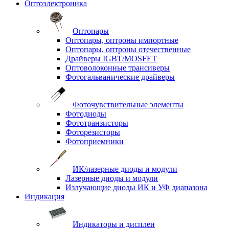
Оптоэлектроника
Оптопары
Оптопары, оптроны импортные
Оптопары, оптроны отечественные
Драйверы IGBT/MOSFET
Оптоволоконные трансиверы
Фотогальванические драйверы
Фоточувствительные элементы
Фотодиоды
Фототранзисторы
Фоторезисторы
Фотоприемники
ИК/лазерные диоды и модули
Лазерные диоды и модули
Излучающие диоды ИК и УФ диапазона
Индикация
Индикаторы и дисплеи