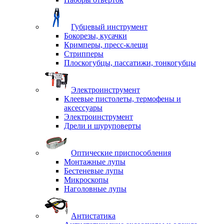
Губцевый инструмент
Бокорезы, кусачки
Кримперы, пресс-клещи
Стрипперы
Плоскогубцы, пассатижи, тонкогубцы
Электроинструмент
Клеевые пистолеты, термофены и
аксессуары
Электроинструмент
Дрели и шуруповерты
Оптические приспособления
Монтажные лупы
Бестеневые лупы
Микроскопы
Наголовные лупы
Антистатика