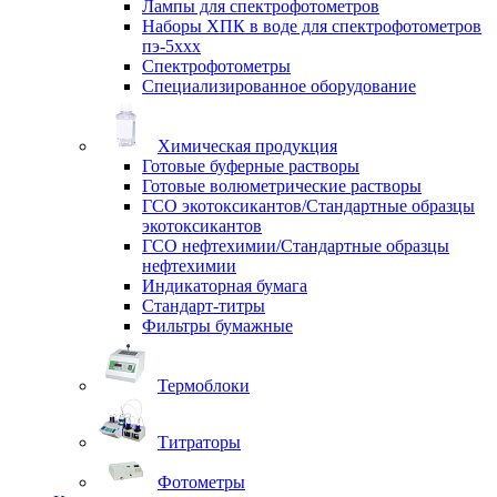
Лампы для спектрофотометров
Наборы ХПК в воде для спектрофотометров
пэ-5ххх
Спектрофотометры
Специализированное оборудование
Химическая продукция
Готовые буферные растворы
Готовые волюметрические растворы
ГСО экотоксикантов/Стандартные образцы
экотоксикантов
ГСО нефтехимии/Стандартные образцы
нефтехимии
Индикаторная бумага
Стандарт-титры
Фильтры бумажные
Термоблоки
Титраторы
Фотометры