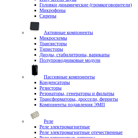
Головки динамические (громкоговорители)
Микрофоны
Сирены
Активные компоненты
Микросхемы
Транзисторы
Тиристоры
Диоды, стабилитроны, варикапы
Полупроводниковые модули
Пассивные компоненты
Конденсаторы
Резисторы
Резонаторы, генераторы и фильтры
Трансформаторы, дроссели, ферриты
Компоненты подавления ЭМП
Реле
Реле электромагнитные
Реле электромагнитные отечественные
Реле герконовые, герконы