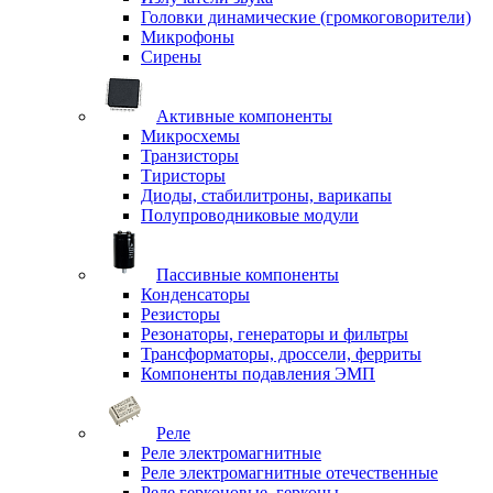
Головки динамические (громкоговорители)
Микрофоны
Сирены
Активные компоненты
Микросхемы
Транзисторы
Тиристоры
Диоды, стабилитроны, варикапы
Полупроводниковые модули
Пассивные компоненты
Конденсаторы
Резисторы
Резонаторы, генераторы и фильтры
Трансформаторы, дроссели, ферриты
Компоненты подавления ЭМП
Реле
Реле электромагнитные
Реле электромагнитные отечественные
Реле герконовые, герконы