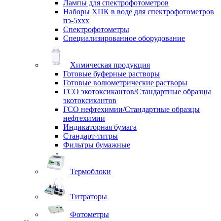
Лампы для спектрофотометров
Наборы ХПК в воде для спектрофотометров
пэ-5ххх
Спектрофотометры
Специализированное оборудование
Химическая продукция
Готовые буферные растворы
Готовые волюметрические растворы
ГСО экотоксикантов/Стандартные образцы
экотоксикантов
ГСО нефтехимии/Стандартные образцы
нефтехимии
Индикаторная бумага
Стандарт-титры
Фильтры бумажные
Термоблоки
Титраторы
Фотометры