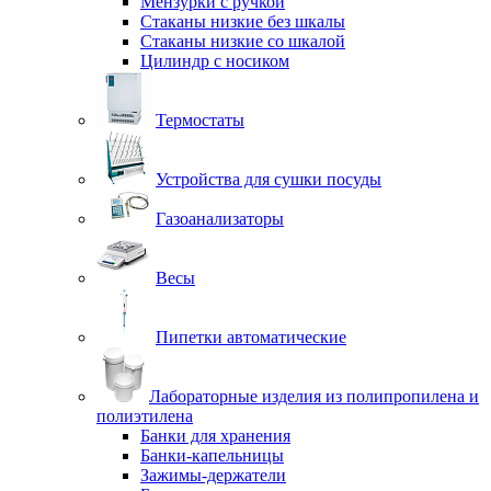
Мензурки с ручкой
Стаканы низкие без шкалы
Стаканы низкие со шкалой
Цилиндр с носиком
Термостаты
Устройства для сушки посуды
Газоанализаторы
Весы
Пипетки автоматические
Лабораторные изделия из полипропилена и
полиэтилена
Банки для хранения
Банки-капельницы
Зажимы-держатели