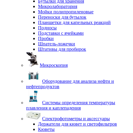
Бутылки для хранения
Микролаборатория
Мойки полипропиленовые
Переноски для бутылок
Планшетки для капельных реакций
Подносы
Подставки с ячейками
Пробки
Шпатель-ложечки
Штативы для пробирок
Микроскопия
Оборудование для анализа нефти и
нефтепродуктов
Системы определения температуры
плавления и каплепадения
Спектрофотометры и аксессуары
Держатели для кювет и светофильтров
Кюветы