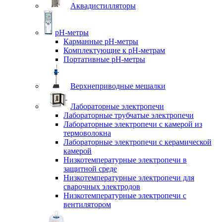
Аквадистилляторы
pH-метры
Карманные pH-метры
Комплектующие к pH-метрам
Портативные pH-метры
Верхнеприводные мешалки
Лабораторные электропечи
Лабораторные трубчатые электропечи
Лабораторные электропечи с камерой из
термоволокна
Лабораторные электропечи с керамической
камерой
Низкотемпературные электропечи в
защитной среде
Низкотемпературные электропечи для
cварочных электродов
Низкотемпературные электропечи с
вентилятором