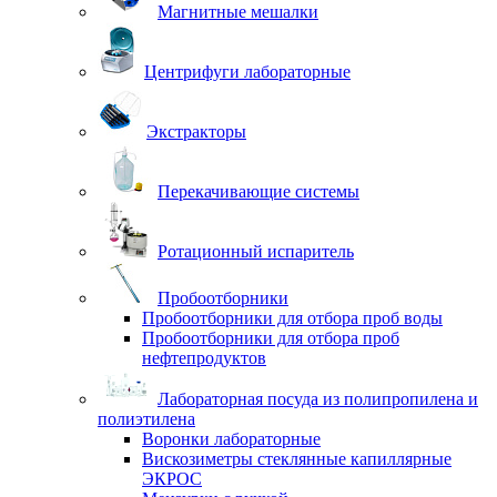
Магнитные мешалки
Центрифуги лабораторные
Экстракторы
Перекачивающие системы
Ротационный испаритель
Пробоотборники
Пробоотборники для отбора проб воды
Пробоотборники для отбора проб
нефтепродуктов
Лабораторная посуда из полипропилена и
полиэтилена
Воронки лабораторные
Вискозиметры стеклянные капиллярные
ЭКРОС