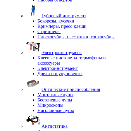
Губцевый инструмент
Бокорезы, кусачки
Кримперы, пресс-клещи
Стрипперы
Плоскогубцы, пассатижи, тонкогубцы
Электроинструмент
Клеевые пистолеты, термофены и
аксессуары
Электроинструмент
Дрели и шуруповерты
Оптические приспособления
Монтажные лупы
Бестеневые лупы
Микроскопы
Наголовные лупы
Антистатика