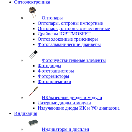
Оптоэлектроника
Оптопары
Оптопары, оптроны импортные
Оптопары, оптроны отечественные
Драйверы IGBT/MOSFET
Оптоволоконные трансиверы
Фотогальванические драйверы
Фоточувствительные элементы
Фотодиоды
Фототранзисторы
Фоторезисторы
Фотоприемники
ИК/лазерные диоды и модули
Лазерные диоды и модули
Излучающие диоды ИК и УФ диапазона
Индикация
Индикаторы и дисплеи