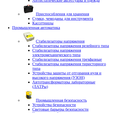
Антистатические аксессуары и одежда
Приспособления для хранения
Сумки, чемоданы для инструмента
Кассетницы
Промышленная автоматика
Стабилизаторы напряжения
Стабилизаторы напряжения релейного типа
Стабилизаторы напряжения
электромеханического типа
Стабилизаторы напряжения трехфазные
Стабилизаторы напряжения тиристорного
типа
Устройства защиты от отгорания нуля и
высокого напряжения (УЗОН)
Автотрансформаторы лабораторные
(ЛАТРы)
Промышленная безопасность
Устройства безопасности
Световые барьеры безопасности