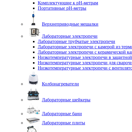
Комплектующие к pH-метрам
Портативные pH-метры
Верхнеприводные мешалки
Лабораторные электропечи
Лабораторные трубчатые электропечи
Лабораторные электропечи с камерой из терм
Лабораторные электропечи с керамической к
Низкотемпературные электропечи в защитной
Низкотемпературные электропечи для cвароч
Низкотемпературные электропечи с вентилят
Колбонагреватели
Лабораторные шейкеры
Лабораторные бани
Лабораторные плиты