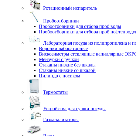
Ротационный испаритель
Пробоотборники
Пробоотборники для отбора проб воды
Пробоотборники для отбора проб нефтепроду
Лабораторная посуда из полипропилена и п
Воронки лабораторные
Вискозиметры стеклянные капиллярные ЭК
Мензурки с ручкой
Стаканы низкие без шкалы
Стаканы низкие со шкалой
Цилиндр с носиком
Термостаты
Устройства для сушки посуды
Газоанализаторы
Весы