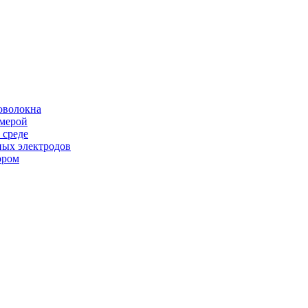
оволокна
амерой
 среде
ных электродов
ором