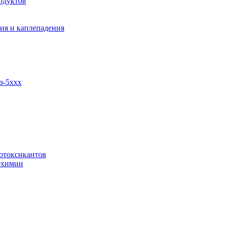
одуктов
ия и каплепадения
э-5ххх
отоксикантов
ехимии