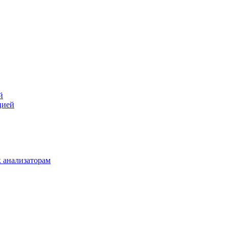
й
цией
 анализаторам