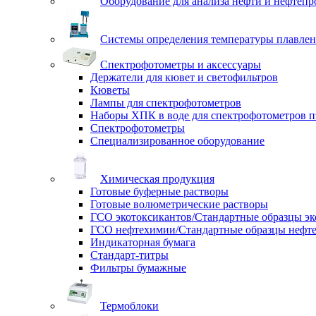
Оборудование для анализа нефти и нефтепр
Системы определения температуры плавлен
Спектрофотометры и аксессуары
Держатели для кювет и светофильтров
Кюветы
Лампы для спектрофотометров
Наборы ХПК в воде для спектрофотометров п
Спектрофотометры
Специализированное оборудование
Химическая продукция
Готовые буферные растворы
Готовые волюметрические растворы
ГСО экотоксикантов/Стандартные образцы эк
ГСО нефтехимии/Стандартные образцы нефт
Индикаторная бумага
Стандарт-титры
Фильтры бумажные
Термоблоки