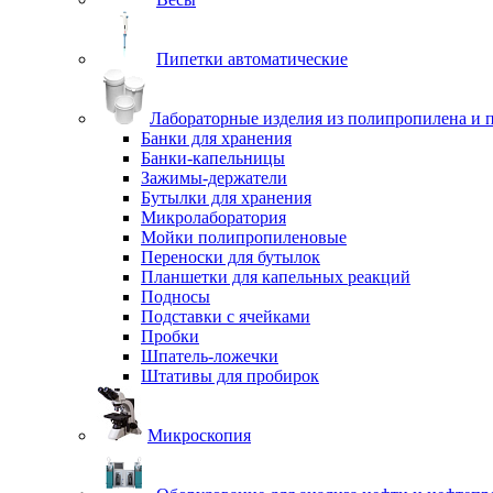
Пипетки автоматические
Лабораторные изделия из полипропилена и 
Банки для хранения
Банки-капельницы
Зажимы-держатели
Бутылки для хранения
Микролаборатория
Мойки полипропиленовые
Переноски для бутылок
Планшетки для капельных реакций
Подносы
Подставки с ячейками
Пробки
Шпатель-ложечки
Штативы для пробирок
Микроскопия