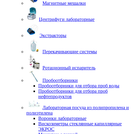
Магнитные мешалки
Центрифуги лабораторные
Экстракторы
Перекачивающие системы
Ротационный испаритель
Пробоотборники
Пробоотборники для отбора проб воды
Пробоотборники для отбора проб
нефтепродуктов
Лабораторная посуда из полипропилена и
полиэтилена
Воронки лабораторные
Вискозиметры стеклянные капиллярные
ЭКРОС