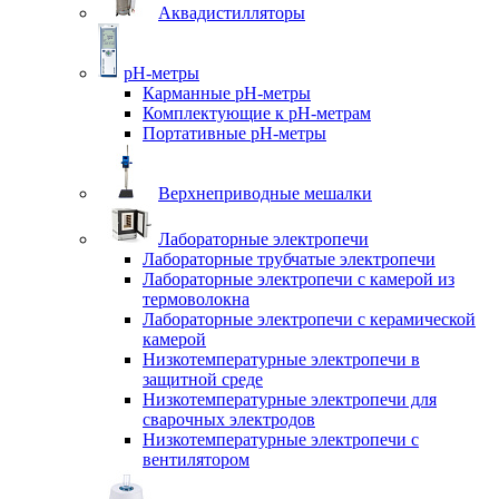
Аквадистилляторы
pH-метры
Карманные pH-метры
Комплектующие к pH-метрам
Портативные pH-метры
Верхнеприводные мешалки
Лабораторные электропечи
Лабораторные трубчатые электропечи
Лабораторные электропечи с камерой из
термоволокна
Лабораторные электропечи с керамической
камерой
Низкотемпературные электропечи в
защитной среде
Низкотемпературные электропечи для
cварочных электродов
Низкотемпературные электропечи с
вентилятором