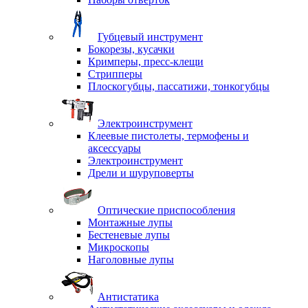
Губцевый инструмент
Бокорезы, кусачки
Кримперы, пресс-клещи
Стрипперы
Плоскогубцы, пассатижи, тонкогубцы
Электроинструмент
Клеевые пистолеты, термофены и
аксессуары
Электроинструмент
Дрели и шуруповерты
Оптические приспособления
Монтажные лупы
Бестеневые лупы
Микроскопы
Наголовные лупы
Антистатика