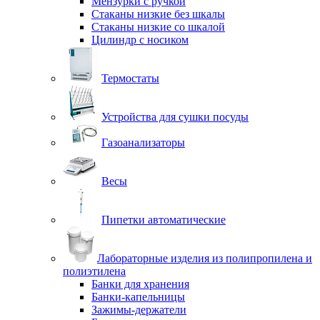
Мензурки с ручкой
Стаканы низкие без шкалы
Стаканы низкие со шкалой
Цилиндр с носиком
Термостаты
Устройства для сушки посуды
Газоанализаторы
Весы
Пипетки автоматические
Лабораторные изделия из полипропилена и
полиэтилена
Банки для хранения
Банки-капельницы
Зажимы-держатели