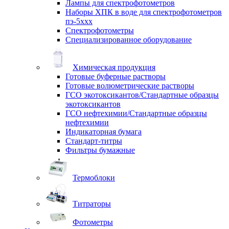
Лампы для спектрофотометров
Наборы ХПК в воде для спектрофотометров
пэ-5ххх
Спектрофотометры
Специализированное оборудование
Химическая продукция
Готовые буферные растворы
Готовые волюметрические растворы
ГСО экотоксикантов/Стандартные образцы
экотоксикантов
ГСО нефтехимии/Стандартные образцы
нефтехимии
Индикаторная бумага
Стандарт-титры
Фильтры бумажные
Термоблоки
Титраторы
Фотометры