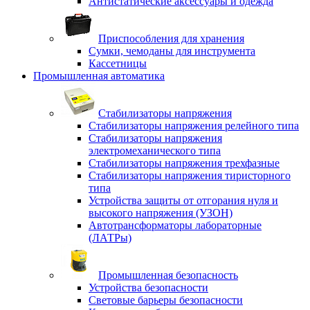
Антистатические аксессуары и одежда
Приспособления для хранения
Сумки, чемоданы для инструмента
Кассетницы
Промышленная автоматика
Стабилизаторы напряжения
Стабилизаторы напряжения релейного типа
Стабилизаторы напряжения
электромеханического типа
Стабилизаторы напряжения трехфазные
Стабилизаторы напряжения тиристорного
типа
Устройства защиты от отгорания нуля и
высокого напряжения (УЗОН)
Автотрансформаторы лабораторные
(ЛАТРы)
Промышленная безопасность
Устройства безопасности
Световые барьеры безопасности