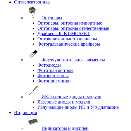
Оптоэлектроника
Оптопары
Оптопары, оптроны импортные
Оптопары, оптроны отечественные
Драйверы IGBT/MOSFET
Оптоволоконные трансиверы
Фотогальванические драйверы
Фоточувствительные элементы
Фотодиоды
Фототранзисторы
Фоторезисторы
Фотоприемники
ИК/лазерные диоды и модули
Лазерные диоды и модули
Излучающие диоды ИК и УФ диапазона
Индикация
Индикаторы и дисплеи