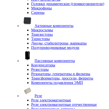
Головки динамические (громкоговорители)
Микрофоны
Сирены
Активные компоненты
Микросхемы
Транзисторы
Тиристоры
Диоды, стабилитроны, варикапы
Полупроводниковые модули
Пассивные компоненты
Конденсаторы
Резисторы
Резонаторы, генераторы и фильтры
Трансформаторы, дроссели, ферриты
Компоненты подавления ЭМП
Реле
Реле электромагнитные
Реле электромагнитные отечественные
Реле герконовые, герконы