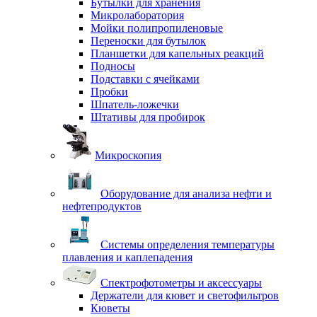
Бутылки для хранения
Микролаборатория
Мойки полипропиленовые
Переноски для бутылок
Планшетки для капельных реакций
Подносы
Подставки с ячейками
Пробки
Шпатель-ложечки
Штативы для пробирок
Микроскопия
Оборудование для анализа нефти и
нефтепродуктов
Системы определения температуры
плавления и каплепадения
Спектрофотометры и аксессуары
Держатели для кювет и светофильтров
Кюветы