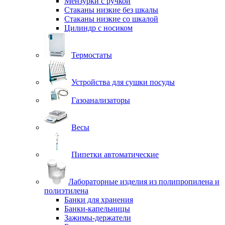
Мензурки с ручкой
Стаканы низкие без шкалы
Стаканы низкие со шкалой
Цилиндр с носиком
Термостаты
Устройства для сушки посуды
Газоанализаторы
Весы
Пипетки автоматические
Лабораторные изделия из полипропилена и
полиэтилена
Банки для хранения
Банки-капельницы
Зажимы-держатели