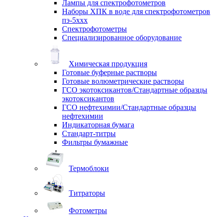
Лампы для спектрофотометров
Наборы ХПК в воде для спектрофотометров
пэ-5ххх
Спектрофотометры
Специализированное оборудование
Химическая продукция
Готовые буферные растворы
Готовые волюметрические растворы
ГСО экотоксикантов/Стандартные образцы
экотоксикантов
ГСО нефтехимии/Стандартные образцы
нефтехимии
Индикаторная бумага
Стандарт-титры
Фильтры бумажные
Термоблоки
Титраторы
Фотометры