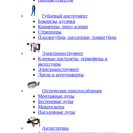
Губцевый инструмент
Бокорезы, кусачки
Кримперы, пресс-клещи
Стрипперы
Плоскогубцы, пассатижи, тонкогубцы
Электроинструмент
Клеевые пистолеты, термофены и
аксессуары
Электроинструмент
Дрели и шуруповерты
Оптические приспособления
Монтажные лупы
Бестеневые лупы
Микроскопы
Наголовные лупы
Антистатика