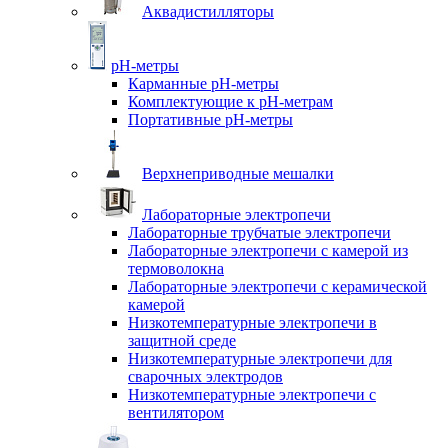
Аквадистилляторы
pH-метры
Карманные pH-метры
Комплектующие к pH-метрам
Портативные pH-метры
Верхнеприводные мешалки
Лабораторные электропечи
Лабораторные трубчатые электропечи
Лабораторные электропечи с камерой из
термоволокна
Лабораторные электропечи с керамической
камерой
Низкотемпературные электропечи в
защитной среде
Низкотемпературные электропечи для
cварочных электродов
Низкотемпературные электропечи с
вентилятором