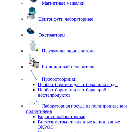
Магнитные мешалки
Центрифуги лабораторные
Экстракторы
Перекачивающие системы
Ротационный испаритель
Пробоотборники
Пробоотборники для отбора проб воды
Пробоотборники для отбора проб
нефтепродуктов
Лабораторная посуда из полипропилена и
полиэтилена
Воронки лабораторные
Вискозиметры стеклянные капиллярные
ЭКРОС