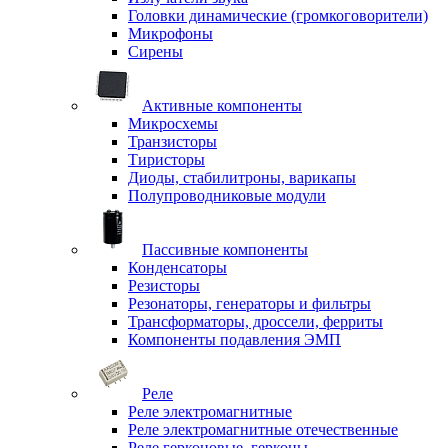
Головки динамические (громкоговорители)
Микрофоны
Сирены
Активные компоненты
Микросхемы
Транзисторы
Тиристоры
Диоды, стабилитроны, варикапы
Полупроводниковые модули
Пассивные компоненты
Конденсаторы
Резисторы
Резонаторы, генераторы и фильтры
Трансформаторы, дроссели, ферриты
Компоненты подавления ЭМП
Реле
Реле электромагнитные
Реле электромагнитные отечественные
Реле герконовые, герконы