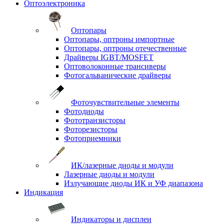
Оптоэлектроника
Оптопары
Оптопары, оптроны импортные
Оптопары, оптроны отечественные
Драйверы IGBT/MOSFET
Оптоволоконные трансиверы
Фотогальванические драйверы
Фоточувствительные элементы
Фотодиоды
Фототранзисторы
Фоторезисторы
Фотоприемники
ИК/лазерные диоды и модули
Лазерные диоды и модули
Излучающие диоды ИК и УФ диапазона
Индикация
Индикаторы и дисплеи