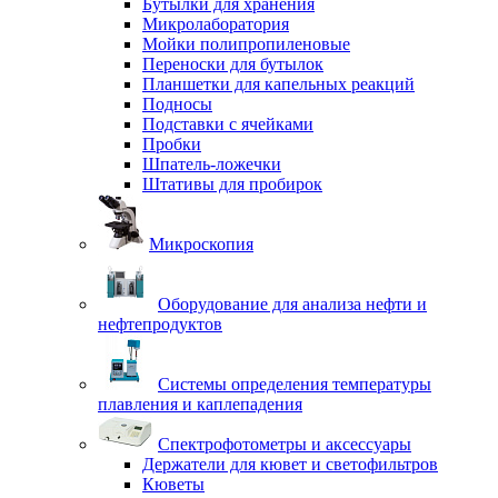
Бутылки для хранения
Микролаборатория
Мойки полипропиленовые
Переноски для бутылок
Планшетки для капельных реакций
Подносы
Подставки с ячейками
Пробки
Шпатель-ложечки
Штативы для пробирок
Микроскопия
Оборудование для анализа нефти и
нефтепродуктов
Системы определения температуры
плавления и каплепадения
Спектрофотометры и аксессуары
Держатели для кювет и светофильтров
Кюветы