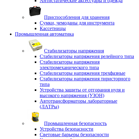
Антистатические аксессуары и одежда
Приспособления для хранения
Сумки, чемоданы для инструмента
Кассетницы
Промышленная автоматика
Стабилизаторы напряжения
Стабилизаторы напряжения релейного типа
Стабилизаторы напряжения
электромеханического типа
Стабилизаторы напряжения трехфазные
Стабилизаторы напряжения тиристорного
типа
Устройства защиты от отгорания нуля и
высокого напряжения (УЗОН)
Автотрансформаторы лабораторные
(ЛАТРы)
Промышленная безопасность
Устройства безопасности
Световые барьеры безопасности