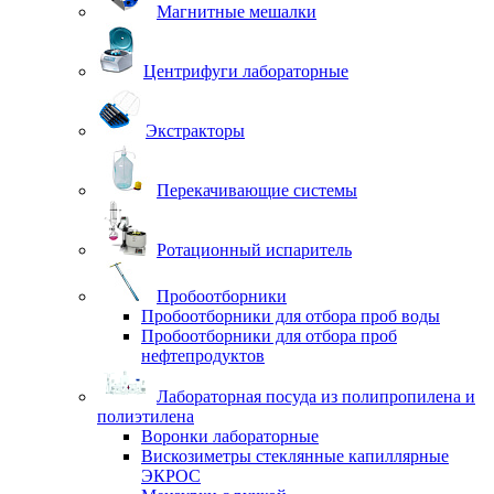
Магнитные мешалки
Центрифуги лабораторные
Экстракторы
Перекачивающие системы
Ротационный испаритель
Пробоотборники
Пробоотборники для отбора проб воды
Пробоотборники для отбора проб
нефтепродуктов
Лабораторная посуда из полипропилена и
полиэтилена
Воронки лабораторные
Вискозиметры стеклянные капиллярные
ЭКРОС