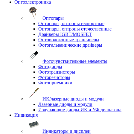
Оптоэлектроника
Оптопары
Оптопары, оптроны импортные
Оптопары, оптроны отечественные
Драйверы IGBT/MOSFET
Оптоволоконные трансиверы
Фотогальванические драйверы
Фоточувствительные элементы
Фотодиоды
Фототранзисторы
Фоторезисторы
Фотоприемники
ИК/лазерные диоды и модули
Лазерные диоды и модули
Излучающие диоды ИК и УФ диапазона
Индикация
Индикаторы и дисплеи