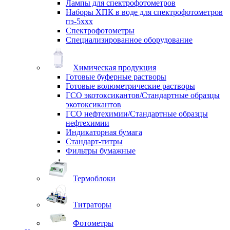
Лампы для спектрофотометров
Наборы ХПК в воде для спектрофотометров
пэ-5ххх
Спектрофотометры
Специализированное оборудование
Химическая продукция
Готовые буферные растворы
Готовые волюметрические растворы
ГСО экотоксикантов/Стандартные образцы
экотоксикантов
ГСО нефтехимии/Стандартные образцы
нефтехимии
Индикаторная бумага
Стандарт-титры
Фильтры бумажные
Термоблоки
Титраторы
Фотометры