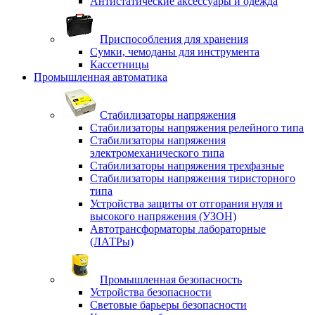
Антистатические аксессуары и одежда
Приспособления для хранения
Сумки, чемоданы для инструмента
Кассетницы
Промышленная автоматика
Стабилизаторы напряжения
Стабилизаторы напряжения релейного типа
Стабилизаторы напряжения
электромеханического типа
Стабилизаторы напряжения трехфазные
Стабилизаторы напряжения тиристорного
типа
Устройства защиты от отгорания нуля и
высокого напряжения (УЗОН)
Автотрансформаторы лабораторные
(ЛАТРы)
Промышленная безопасность
Устройства безопасности
Световые барьеры безопасности