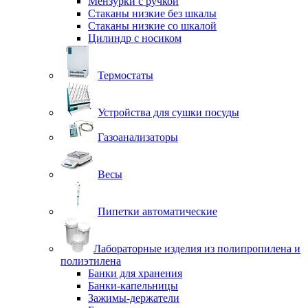
Мензурки с ручкой
Стаканы низкие без шкалы
Стаканы низкие со шкалой
Цилиндр с носиком
Термостаты
Устройства для сушки посуды
Газоанализаторы
Весы
Пипетки автоматические
Лабораторные изделия из полипропилена и
полиэтилена
Банки для хранения
Банки-капельницы
Зажимы-держатели