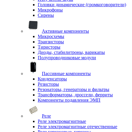
Головки динамические (громкоговорители)
Микрофоны
Сирены
Активные компоненты
Микросхемы
Транзисторы
Тиристоры
Диоды, стабилитроны, варикапы
Полупроводниковые модули
Пассивные компоненты
Конденсаторы
Резисторы
Резонаторы, генераторы и фильтры
Трансформаторы, дроссели, ферриты
Компоненты подавления ЭМП
Реле
Реле электромагнитные
Реле электромагнитные отечественные
Реле герконовые, герконы