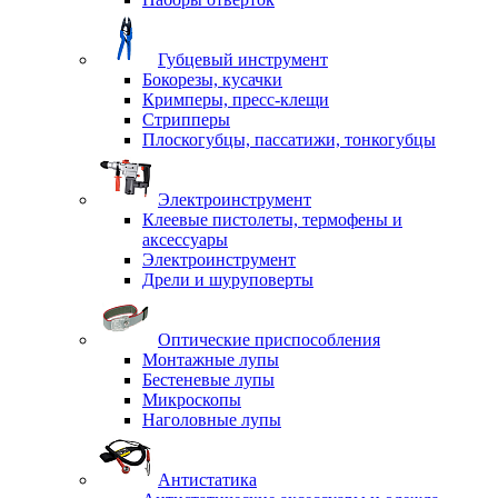
Губцевый инструмент
Бокорезы, кусачки
Кримперы, пресс-клещи
Стрипперы
Плоскогубцы, пассатижи, тонкогубцы
Электроинструмент
Клеевые пистолеты, термофены и
аксессуары
Электроинструмент
Дрели и шуруповерты
Оптические приспособления
Монтажные лупы
Бестеневые лупы
Микроскопы
Наголовные лупы
Антистатика