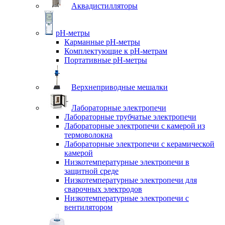
Аквадистилляторы
pH-метры
Карманные pH-метры
Комплектующие к pH-метрам
Портативные pH-метры
Верхнеприводные мешалки
Лабораторные электропечи
Лабораторные трубчатые электропечи
Лабораторные электропечи с камерой из
термоволокна
Лабораторные электропечи с керамической
камерой
Низкотемпературные электропечи в
защитной среде
Низкотемпературные электропечи для
cварочных электродов
Низкотемпературные электропечи с
вентилятором