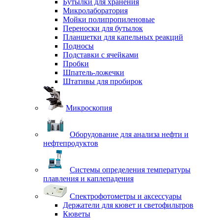
Бутылки для хранения
Микролаборатория
Мойки полипропиленовые
Переноски для бутылок
Планшетки для капельных реакций
Подносы
Подставки с ячейками
Пробки
Шпатель-ложечки
Штативы для пробирок
Микроскопия
Оборудование для анализа нефти и
нефтепродуктов
Системы определения температуры
плавления и каплепадения
Спектрофотометры и аксессуары
Держатели для кювет и светофильтров
Кюветы