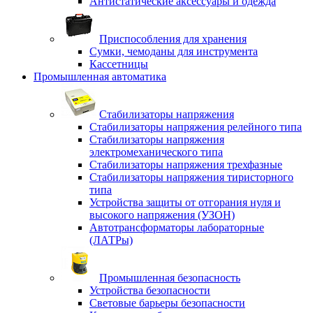
Антистатические аксессуары и одежда
Приспособления для хранения
Сумки, чемоданы для инструмента
Кассетницы
Промышленная автоматика
Стабилизаторы напряжения
Стабилизаторы напряжения релейного типа
Стабилизаторы напряжения
электромеханического типа
Стабилизаторы напряжения трехфазные
Стабилизаторы напряжения тиристорного
типа
Устройства защиты от отгорания нуля и
высокого напряжения (УЗОН)
Автотрансформаторы лабораторные
(ЛАТРы)
Промышленная безопасность
Устройства безопасности
Световые барьеры безопасности