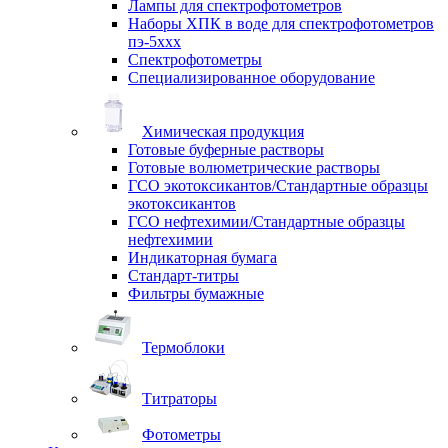
Лампы для спектрофотометров
Наборы ХПК в воде для спектрофотометров
пэ-5ххх
Спектрофотометры
Специализированное оборудование
Химическая продукция
Готовые буферные растворы
Готовые волюметрические растворы
ГСО экотоксикантов/Стандартные образцы
экотоксикантов
ГСО нефтехимии/Стандартные образцы
нефтехимии
Индикаторная бумага
Стандарт-титры
Фильтры бумажные
Термоблоки
Титраторы
Фотометры