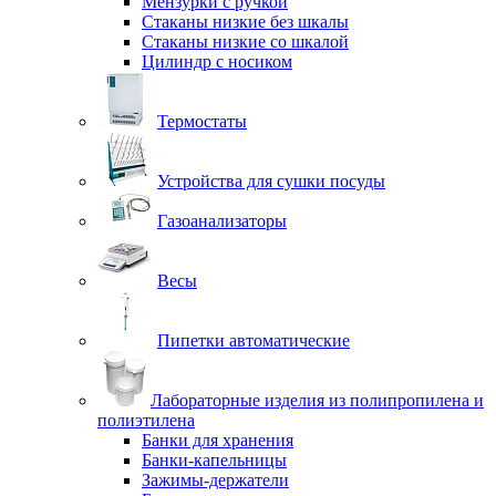
Мензурки с ручкой
Стаканы низкие без шкалы
Стаканы низкие со шкалой
Цилиндр с носиком
Термостаты
Устройства для сушки посуды
Газоанализаторы
Весы
Пипетки автоматические
Лабораторные изделия из полипропилена и
полиэтилена
Банки для хранения
Банки-капельницы
Зажимы-держатели