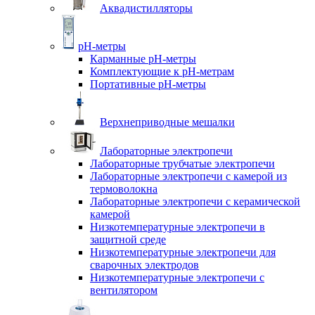
Аквадистилляторы
pH-метры
Карманные pH-метры
Комплектующие к pH-метрам
Портативные pH-метры
Верхнеприводные мешалки
Лабораторные электропечи
Лабораторные трубчатые электропечи
Лабораторные электропечи с камерой из
термоволокна
Лабораторные электропечи с керамической
камерой
Низкотемпературные электропечи в
защитной среде
Низкотемпературные электропечи для
cварочных электродов
Низкотемпературные электропечи с
вентилятором