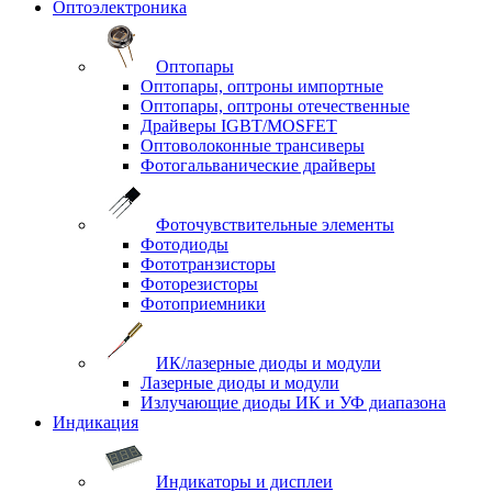
Оптоэлектроника
Оптопары
Оптопары, оптроны импортные
Оптопары, оптроны отечественные
Драйверы IGBT/MOSFET
Оптоволоконные трансиверы
Фотогальванические драйверы
Фоточувствительные элементы
Фотодиоды
Фототранзисторы
Фоторезисторы
Фотоприемники
ИК/лазерные диоды и модули
Лазерные диоды и модули
Излучающие диоды ИК и УФ диапазона
Индикация
Индикаторы и дисплеи