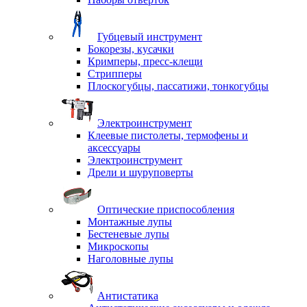
Губцевый инструмент
Бокорезы, кусачки
Кримперы, пресс-клещи
Стрипперы
Плоскогубцы, пассатижи, тонкогубцы
Электроинструмент
Клеевые пистолеты, термофены и
аксессуары
Электроинструмент
Дрели и шуруповерты
Оптические приспособления
Монтажные лупы
Бестеневые лупы
Микроскопы
Наголовные лупы
Антистатика