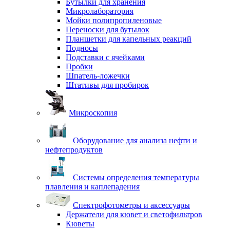
Бутылки для хранения
Микролаборатория
Мойки полипропиленовые
Переноски для бутылок
Планшетки для капельных реакций
Подносы
Подставки с ячейками
Пробки
Шпатель-ложечки
Штативы для пробирок
Микроскопия
Оборудование для анализа нефти и
нефтепродуктов
Системы определения температуры
плавления и каплепадения
Спектрофотометры и аксессуары
Держатели для кювет и светофильтров
Кюветы