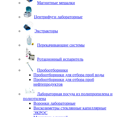
Магнитные мешалки
Центрифуги лабораторные
Экстракторы
Перекачивающие системы
Ротационный испаритель
Пробоотборники
Пробоотборники для отбора проб воды
Пробоотборники для отбора проб
нефтепродуктов
Лабораторная посуда из полипропилена и
полиэтилена
Воронки лабораторные
Вискозиметры стеклянные капиллярные
ЭКРОС