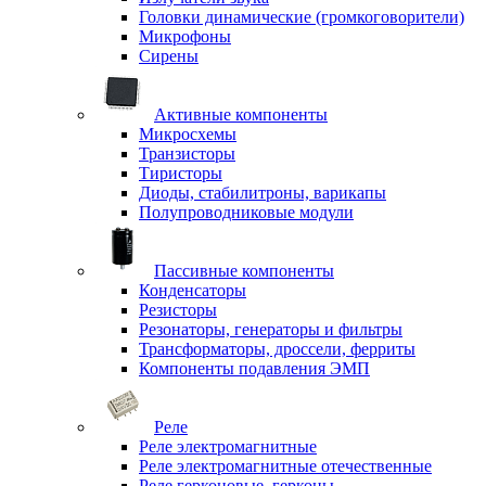
Головки динамические (громкоговорители)
Микрофоны
Сирены
Активные компоненты
Микросхемы
Транзисторы
Тиристоры
Диоды, стабилитроны, варикапы
Полупроводниковые модули
Пассивные компоненты
Конденсаторы
Резисторы
Резонаторы, генераторы и фильтры
Трансформаторы, дроссели, ферриты
Компоненты подавления ЭМП
Реле
Реле электромагнитные
Реле электромагнитные отечественные
Реле герконовые, герконы