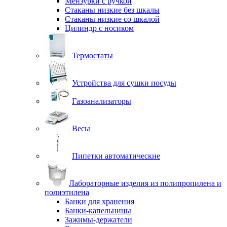
Мензурки с ручкой
Стаканы низкие без шкалы
Стаканы низкие со шкалой
Цилиндр с носиком
Термостаты
Устройства для сушки посуды
Газоанализаторы
Весы
Пипетки автоматические
Лабораторные изделия из полипропилена и
полиэтилена
Банки для хранения
Банки-капельницы
Зажимы-держатели