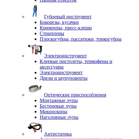
Губцевый инструмент
Бокорезы, кусачки
Кримперы, пресс-клещи
Стрипперы
Плоскогубцы, пассатижи, тонкогубцы
Электроинструмент
Клеевые пистолеты, термофены и
аксессуары
Электроинструмент
Дрели и шуруповерты
Оптические приспособления
Монтажные лупы
Бестеневые лупы
Микроскопы
Наголовные лупы
Антистатика