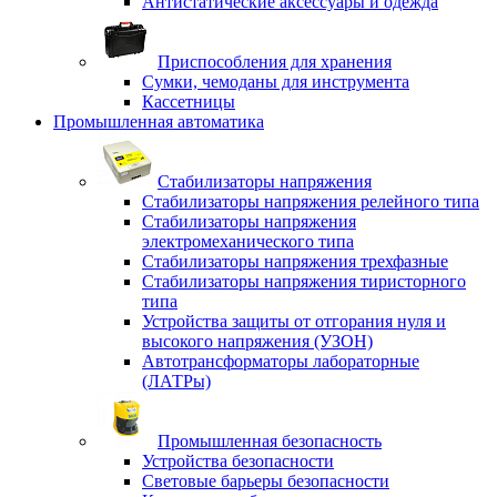
Антистатические аксессуары и одежда
Приспособления для хранения
Сумки, чемоданы для инструмента
Кассетницы
Промышленная автоматика
Стабилизаторы напряжения
Стабилизаторы напряжения релейного типа
Стабилизаторы напряжения
электромеханического типа
Стабилизаторы напряжения трехфазные
Стабилизаторы напряжения тиристорного
типа
Устройства защиты от отгорания нуля и
высокого напряжения (УЗОН)
Автотрансформаторы лабораторные
(ЛАТРы)
Промышленная безопасность
Устройства безопасности
Световые барьеры безопасности