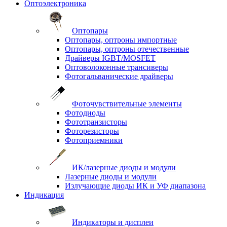
Оптоэлектроника
Оптопары
Оптопары, оптроны импортные
Оптопары, оптроны отечественные
Драйверы IGBT/MOSFET
Оптоволоконные трансиверы
Фотогальванические драйверы
Фоточувствительные элементы
Фотодиоды
Фототранзисторы
Фоторезисторы
Фотоприемники
ИК/лазерные диоды и модули
Лазерные диоды и модули
Излучающие диоды ИК и УФ диапазона
Индикация
Индикаторы и дисплеи