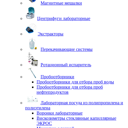
Магнитные мешалки
Центрифуги лабораторные
Экстракторы
Перекачивающие системы
Ротационный испаритель
Пробоотборники
Пробоотборники для отбора проб воды
Пробоотборники для отбора проб
нефтепродуктов
Лабораторная посуда из полипропилена и
полиэтилена
Воронки лабораторные
Вискозиметры стеклянные капиллярные
ЭКРОС