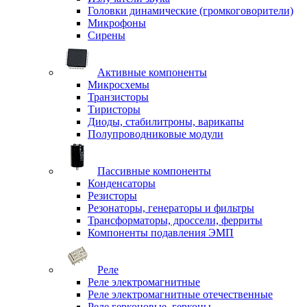
Головки динамические (громкоговорители)
Микрофоны
Сирены
Активные компоненты
Микросхемы
Транзисторы
Тиристоры
Диоды, стабилитроны, варикапы
Полупроводниковые модули
Пассивные компоненты
Конденсаторы
Резисторы
Резонаторы, генераторы и фильтры
Трансформаторы, дроссели, ферриты
Компоненты подавления ЭМП
Реле
Реле электромагнитные
Реле электромагнитные отечественные
Реле герконовые, герконы