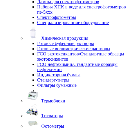
Лампы для спектрофотометров
Наборы ХПК в воде для спектрофотометров
пэ-5ххх
Спектрофотометры
Специализированное оборудование
Химическая продукция
Готовые буферные растворы
Готовые волюметрические растворы
ГСО экотоксикантов/Стандартные образцы
экотоксикантов
ГСО нефтехимии/Стандартные образцы
нефтехимии
Индикаторная бумага
Стандарт-титры
Фильтры бумажные
Термоблоки
Титраторы
Фотометры