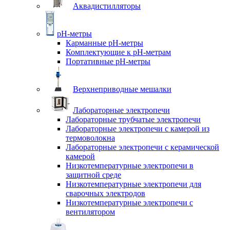
Аквадистилляторы
pH-метры
Карманные pH-метры
Комплектующие к pH-метрам
Портативные pH-метры
Верхнеприводные мешалки
Лабораторные электропечи
Лабораторные трубчатые электропечи
Лабораторные электропечи с камерой из
термоволокна
Лабораторные электропечи с керамической
камерой
Низкотемпературные электропечи в
защитной среде
Низкотемпературные электропечи для
cварочных электродов
Низкотемпературные электропечи с
вентилятором