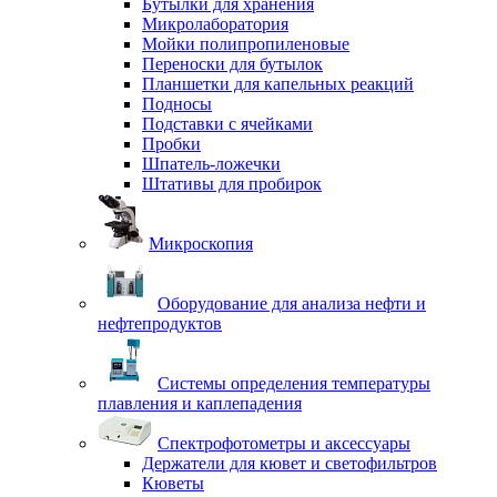
Бутылки для хранения
Микролаборатория
Мойки полипропиленовые
Переноски для бутылок
Планшетки для капельных реакций
Подносы
Подставки с ячейками
Пробки
Шпатель-ложечки
Штативы для пробирок
Микроскопия
Оборудование для анализа нефти и
нефтепродуктов
Системы определения температуры
плавления и каплепадения
Спектрофотометры и аксессуары
Держатели для кювет и светофильтров
Кюветы