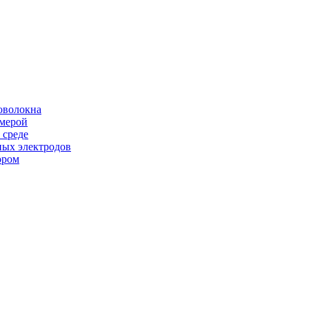
оволокна
амерой
 среде
ных электродов
ором