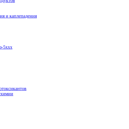
одуктов
ия и каплепадения
э-5ххх
отоксикантов
ехимии