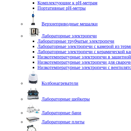
Комплектующие к pH-метрам
Портативные pH-метры
Верхнеприводные мешалки
Лабораторные электропечи
Лабораторные трубчатые электропечи
Лабораторные электропечи с камерой из терм
Лабораторные электропечи с керамической к
Низкотемпературные электропечи в защитной
Низкотемпературные электропечи для cвароч
Низкотемпературные электропечи с вентилят
Колбонагреватели
Лабораторные шейкеры
Лабораторные бани
Лабораторные плиты