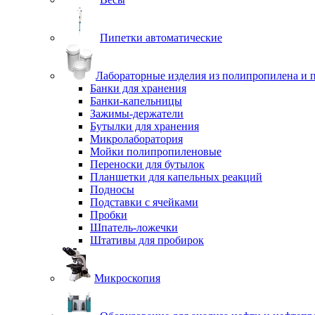
Пипетки автоматические
Лабораторные изделия из полипропилена и 
Банки для хранения
Банки-капельницы
Зажимы-держатели
Бутылки для хранения
Микролаборатория
Мойки полипропиленовые
Переноски для бутылок
Планшетки для капельных реакций
Подносы
Подставки с ячейками
Пробки
Шпатель-ложечки
Штативы для пробирок
Микроскопия