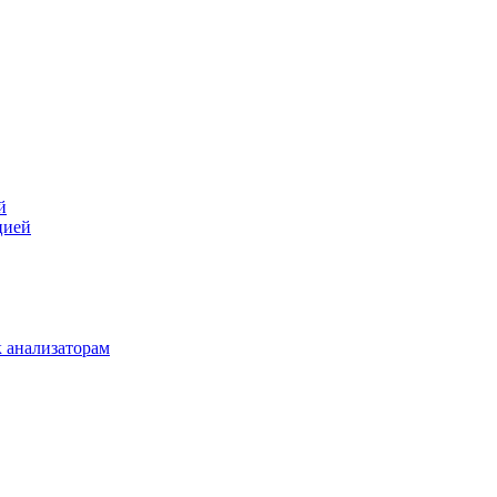
й
цией
 анализаторам