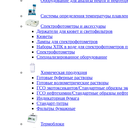
Оборудование для анализа нефти и нефтепр
Системы определения температуры плавлен
Спектрофотометры и аксессуары
Держатели для кювет и светофильтров
Кюветы
Лампы для спектрофотометров
Наборы ХПК в воде для спектрофотометров п
Спектрофотометры
Специализированное оборудование
Химическая продукция
Готовые буферные растворы
Готовые волюметрические растворы
ГСО экотоксикантов/Стандартные образцы эк
ГСО нефтехимии/Стандартные образцы нефт
Индикаторная бумага
Стандарт-титры
Фильтры бумажные
Термоблоки