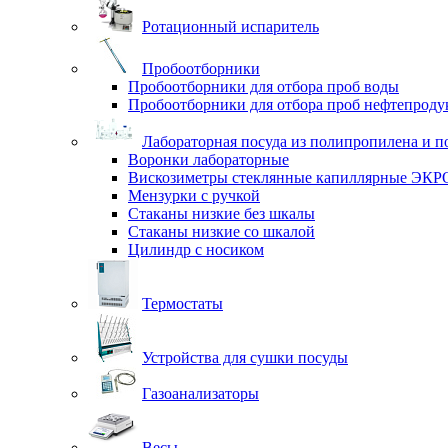
Ротационный испаритель
Пробоотборники
Пробоотборники для отбора проб воды
Пробоотборники для отбора проб нефтепроду
Лабораторная посуда из полипропилена и п
Воронки лабораторные
Вискозиметры стеклянные капиллярные ЭК
Мензурки с ручкой
Стаканы низкие без шкалы
Стаканы низкие со шкалой
Цилиндр с носиком
Термостаты
Устройства для сушки посуды
Газоанализаторы
Весы