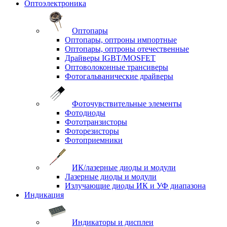
Оптоэлектроника
Оптопары
Оптопары, оптроны импортные
Оптопары, оптроны отечественные
Драйверы IGBT/MOSFET
Оптоволоконные трансиверы
Фотогальванические драйверы
Фоточувствительные элементы
Фотодиоды
Фототранзисторы
Фоторезисторы
Фотоприемники
ИК/лазерные диоды и модули
Лазерные диоды и модули
Излучающие диоды ИК и УФ диапазона
Индикация
Индикаторы и дисплеи