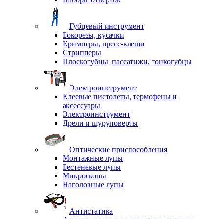
Губцевый инструмент
Бокорезы, кусачки
Кримперы, пресс-клещи
Стрипперы
Плоскогубцы, пассатижи, тонкогубцы
Электроинструмент
Клеевые пистолеты, термофены и
аксессуары
Электроинструмент
Дрели и шуруповерты
Оптические приспособления
Монтажные лупы
Бестеневые лупы
Микроскопы
Наголовные лупы
Антистатика