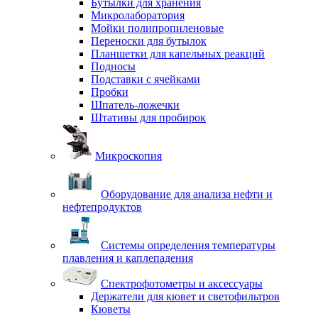
Бутылки для хранения
Микролаборатория
Мойки полипропиленовые
Переноски для бутылок
Планшетки для капельных реакций
Подносы
Подставки с ячейками
Пробки
Шпатель-ложечки
Штативы для пробирок
Микроскопия
Оборудование для анализа нефти и
нефтепродуктов
Системы определения температуры
плавления и каплепадения
Спектрофотометры и аксессуары
Держатели для кювет и светофильтров
Кюветы