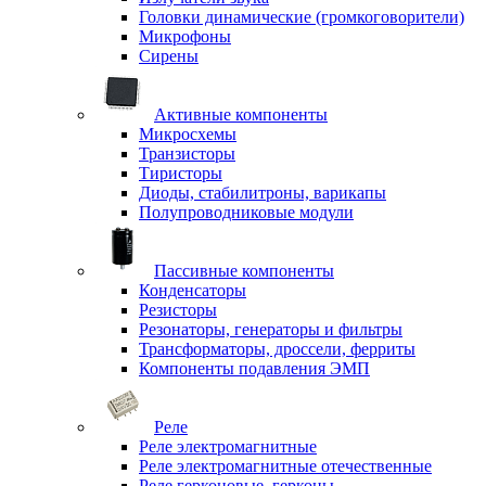
Головки динамические (громкоговорители)
Микрофоны
Сирены
Активные компоненты
Микросхемы
Транзисторы
Тиристоры
Диоды, стабилитроны, варикапы
Полупроводниковые модули
Пассивные компоненты
Конденсаторы
Резисторы
Резонаторы, генераторы и фильтры
Трансформаторы, дроссели, ферриты
Компоненты подавления ЭМП
Реле
Реле электромагнитные
Реле электромагнитные отечественные
Реле герконовые, герконы