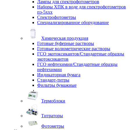
Лампы для спектрофотометров
Наборы ХПК в воде для спектрофотометров
пэ-5ххх
Спектрофотометры
Специализированное оборудование
Химическая продукция
Готовые буферные растворы
Готовые волюметрические растворы
ГСО экотоксикантов/Стандартные образцы
экотоксикантов
ГСО нефтехимии/Стандартные образцы
нефтехимии
Индикаторная бумага
Стандарт-титры
Фильтры бумажные
Термоблоки
Титраторы
Фотометры