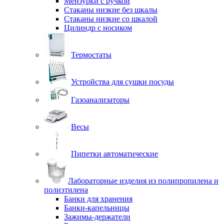
Мензурки с ручкой
Стаканы низкие без шкалы
Стаканы низкие со шкалой
Цилиндр с носиком
Термостаты
Устройства для сушки посуды
Газоанализаторы
Весы
Пипетки автоматические
Лабораторные изделия из полипропилена и
полиэтилена
Банки для хранения
Банки-капельницы
Зажимы-держатели