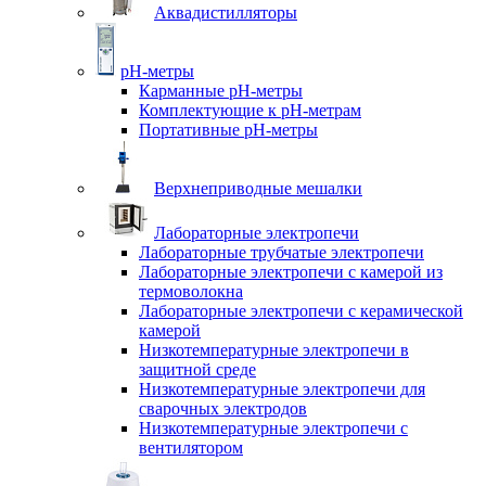
Аквадистилляторы
pH-метры
Карманные pH-метры
Комплектующие к pH-метрам
Портативные pH-метры
Верхнеприводные мешалки
Лабораторные электропечи
Лабораторные трубчатые электропечи
Лабораторные электропечи с камерой из
термоволокна
Лабораторные электропечи с керамической
камерой
Низкотемпературные электропечи в
защитной среде
Низкотемпературные электропечи для
cварочных электродов
Низкотемпературные электропечи с
вентилятором