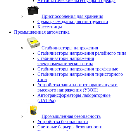
Антистатические аксессуары и одежда
Приспособления для хранения
Сумки, чемоданы для инструмента
Кассетницы
Промышленная автоматика
Стабилизаторы напряжения
Стабилизаторы напряжения релейного типа
Стабилизаторы напряжения
электромеханического типа
Стабилизаторы напряжения трехфазные
Стабилизаторы напряжения тиристорного
типа
Устройства защиты от отгорания нуля и
высокого напряжения (УЗОН)
Автотрансформаторы лабораторные
(ЛАТРы)
Промышленная безопасность
Устройства безопасности
Световые барьеры безопасности