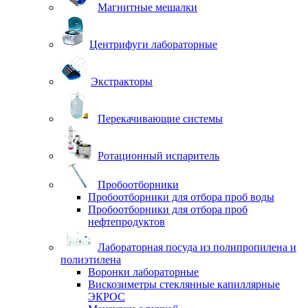
Магнитные мешалки
Центрифуги лабораторные
Экстракторы
Перекачивающие системы
Ротационный испаритель
Пробоотборники
Пробоотборники для отбора проб воды
Пробоотборники для отбора проб
нефтепродуктов
Лабораторная посуда из полипропилена и
полиэтилена
Воронки лабораторные
Вискозиметры стеклянные капиллярные
ЭКРОС