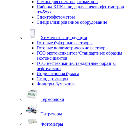
Лампы для спектрофотометров
Наборы ХПК в воде для спектрофотометров
пэ-5ххх
Спектрофотометры
Специализированное оборудование
Химическая продукция
Готовые буферные растворы
Готовые волюметрические растворы
ГСО экотоксикантов/Стандартные образцы
экотоксикантов
ГСО нефтехимии/Стандартные образцы
нефтехимии
Индикаторная бумага
Стандарт-титры
Фильтры бумажные
Термоблоки
Титраторы
Фотометры