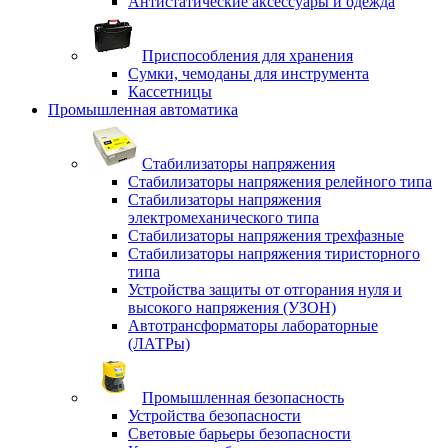
Антистатические аксессуары и одежда
Приспособления для хранения
Сумки, чемоданы для инструмента
Кассетницы
Промышленная автоматика
Стабилизаторы напряжения
Стабилизаторы напряжения релейного типа
Стабилизаторы напряжения
электромеханического типа
Стабилизаторы напряжения трехфазные
Стабилизаторы напряжения тиристорного
типа
Устройства защиты от отгорания нуля и
высокого напряжения (УЗОН)
Автотрансформаторы лабораторные
(ЛАТРы)
Промышленная безопасность
Устройства безопасности
Световые барьеры безопасности