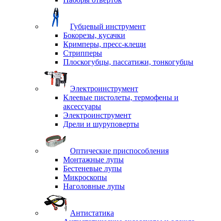
Губцевый инструмент
Бокорезы, кусачки
Кримперы, пресс-клещи
Стрипперы
Плоскогубцы, пассатижи, тонкогубцы
Электроинструмент
Клеевые пистолеты, термофены и
аксессуары
Электроинструмент
Дрели и шуруповерты
Оптические приспособления
Монтажные лупы
Бестеневые лупы
Микроскопы
Наголовные лупы
Антистатика