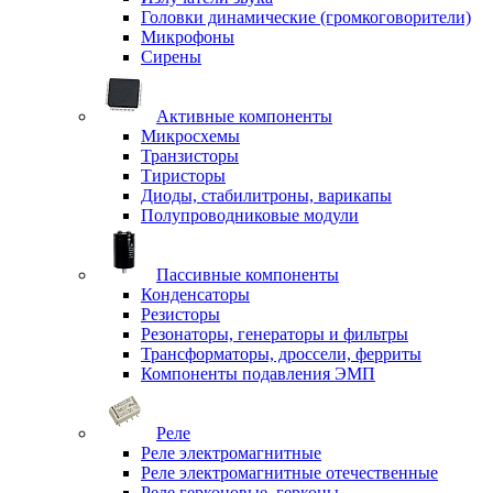
Головки динамические (громкоговорители)
Микрофоны
Сирены
Активные компоненты
Микросхемы
Транзисторы
Тиристоры
Диоды, стабилитроны, варикапы
Полупроводниковые модули
Пассивные компоненты
Конденсаторы
Резисторы
Резонаторы, генераторы и фильтры
Трансформаторы, дроссели, ферриты
Компоненты подавления ЭМП
Реле
Реле электромагнитные
Реле электромагнитные отечественные
Реле герконовые, герконы