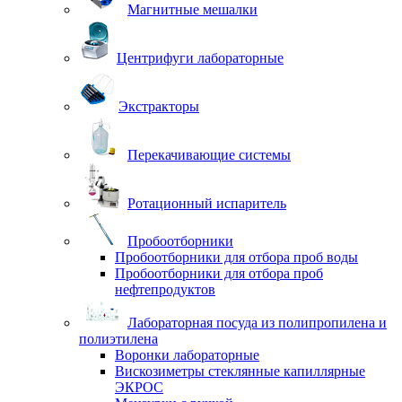
Магнитные мешалки
Центрифуги лабораторные
Экстракторы
Перекачивающие системы
Ротационный испаритель
Пробоотборники
Пробоотборники для отбора проб воды
Пробоотборники для отбора проб
нефтепродуктов
Лабораторная посуда из полипропилена и
полиэтилена
Воронки лабораторные
Вискозиметры стеклянные капиллярные
ЭКРОС