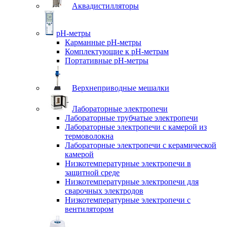
Аквадистилляторы
pH-метры
Карманные pH-метры
Комплектующие к pH-метрам
Портативные pH-метры
Верхнеприводные мешалки
Лабораторные электропечи
Лабораторные трубчатые электропечи
Лабораторные электропечи с камерой из
термоволокна
Лабораторные электропечи с керамической
камерой
Низкотемпературные электропечи в
защитной среде
Низкотемпературные электропечи для
cварочных электродов
Низкотемпературные электропечи с
вентилятором