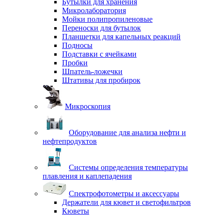
Бутылки для хранения
Микролаборатория
Мойки полипропиленовые
Переноски для бутылок
Планшетки для капельных реакций
Подносы
Подставки с ячейками
Пробки
Шпатель-ложечки
Штативы для пробирок
Микроскопия
Оборудование для анализа нефти и
нефтепродуктов
Системы определения температуры
плавления и каплепадения
Спектрофотометры и аксессуары
Держатели для кювет и светофильтров
Кюветы