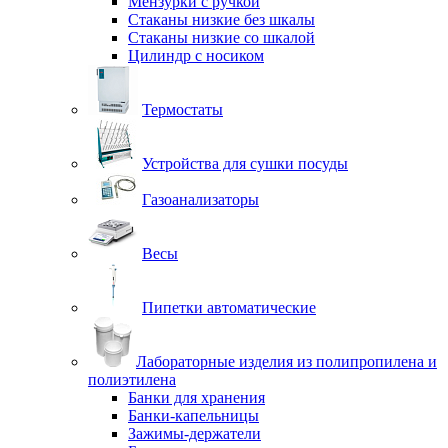
Мензурки с ручкой
Стаканы низкие без шкалы
Стаканы низкие со шкалой
Цилиндр с носиком
Термостаты
Устройства для сушки посуды
Газоанализаторы
Весы
Пипетки автоматические
Лабораторные изделия из полипропилена и
полиэтилена
Банки для хранения
Банки-капельницы
Зажимы-держатели