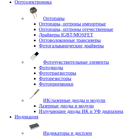
Оптоэлектроника
Оптопары
Оптопары, оптроны импортные
Оптопары, оптроны отечественные
Драйверы IGBT/MOSFET
Оптоволоконные трансиверы
Фотогальванические драйверы
Фоточувствительные элементы
Фотодиоды
Фототранзисторы
Фоторезисторы
Фотоприемники
ИК/лазерные диоды и модули
Лазерные диоды и модули
Излучающие диоды ИК и УФ диапазона
Индикация
Индикаторы и дисплеи