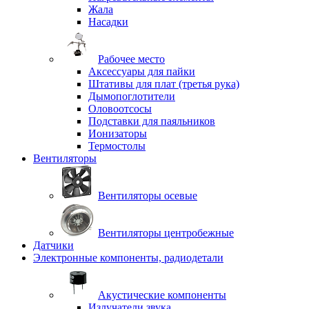
Жала
Насадки
Рабочее место
Аксессуары для пайки
Штативы для плат (третья рука)
Дымопоглотители
Оловоотсосы
Подставки для паяльников
Ионизаторы
Термостолы
Вентиляторы
Вентиляторы осевые
Вентиляторы центробежные
Датчики
Электронные компоненты, радиодетали
Акустические компоненты
Излучатели звука