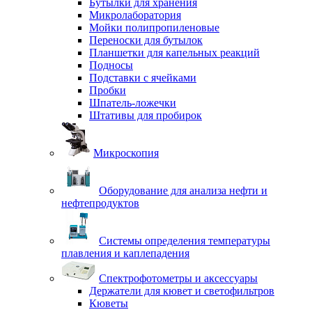
Бутылки для хранения
Микролаборатория
Мойки полипропиленовые
Переноски для бутылок
Планшетки для капельных реакций
Подносы
Подставки с ячейками
Пробки
Шпатель-ложечки
Штативы для пробирок
Микроскопия
Оборудование для анализа нефти и
нефтепродуктов
Системы определения температуры
плавления и каплепадения
Спектрофотометры и аксессуары
Держатели для кювет и светофильтров
Кюветы