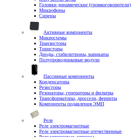
Головки динамические (громкоговорители)
Микрофоны
Сирены
Активные компоненты
Микросхемы
Транзисторы
Тиристоры
Диоды, стабилитроны, варикапы
Полупроводниковые модули
Пассивные компоненты
Конденсаторы
Резисторы
Резонаторы, генераторы и фильтры
Трансформаторы, дроссели, ферриты
Компоненты подавления ЭМП
Реле
Реле электромагнитные
Реле электромагнитные отечественные
Реле герконовые, герконы