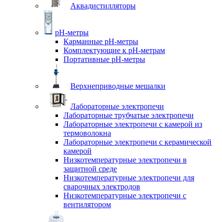
Аквадистилляторы
pH-метры
Карманные pH-метры
Комплектующие к pH-метрам
Портативные pH-метры
Верхнеприводные мешалки
Лабораторные электропечи
Лабораторные трубчатые электропечи
Лабораторные электропечи с камерой из
термоволокна
Лабораторные электропечи с керамической
камерой
Низкотемпературные электропечи в
защитной среде
Низкотемпературные электропечи для
cварочных электродов
Низкотемпературные электропечи с
вентилятором