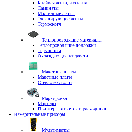
Клейкая лента, изолента
Ламинаты
Мастичные ленты
Экранирующие ленты
Термоскотч
Теплопроводящие материалы
Теплопроводящие подложки
Термопаста
Охлаждающие жидкости
Макетные платы
Макетные платы
Стеклотекстолит
Маркировка
Маркеры
Принтеры этикеток и расходники
Измерительные приборы
Мультиметры