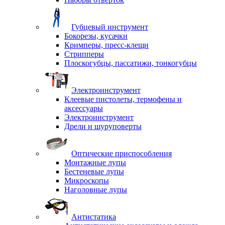
Губцевый инструмент
Бокорезы, кусачки
Кримперы, пресс-клещи
Стрипперы
Плоскогубцы, пассатижи, тонкогубцы
Электроинструмент
Клеевые пистолеты, термофены и
аксессуары
Электроинструмент
Дрели и шуруповерты
Оптические приспособления
Монтажные лупы
Бестеневые лупы
Микроскопы
Наголовные лупы
Антистатика