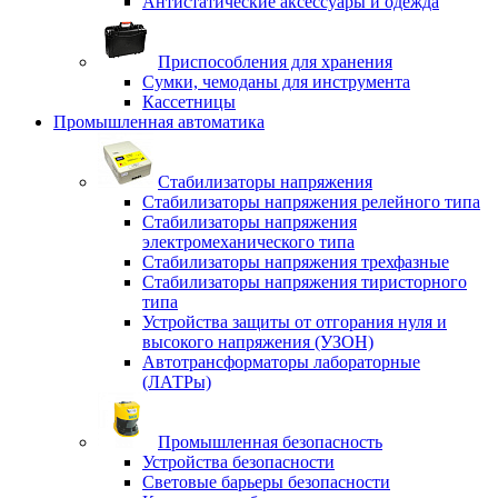
Антистатические аксессуары и одежда
Приспособления для хранения
Сумки, чемоданы для инструмента
Кассетницы
Промышленная автоматика
Стабилизаторы напряжения
Стабилизаторы напряжения релейного типа
Стабилизаторы напряжения
электромеханического типа
Стабилизаторы напряжения трехфазные
Стабилизаторы напряжения тиристорного
типа
Устройства защиты от отгорания нуля и
высокого напряжения (УЗОН)
Автотрансформаторы лабораторные
(ЛАТРы)
Промышленная безопасность
Устройства безопасности
Световые барьеры безопасности