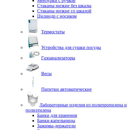
Мензурки с ручкой
Стаканы низкие без шкалы
Стаканы низкие со шкалой
Цилиндр с носиком
Термостаты
Устройства для сушки посуды
Газоанализаторы
Весы
Пипетки автоматические
Лабораторные изделия из полипропилена и
полиэтилена
Банки для хранения
Банки-капельницы
Зажимы-держатели