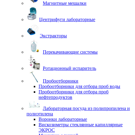
Магнитные мешалки
Центрифуги лабораторные
Экстракторы
Перекачивающие системы
Ротационный испаритель
Пробоотборники
Пробоотборники для отбора проб воды
Пробоотборники для отбора проб
нефтепродуктов
Лабораторная посуда из полипропилена и
полиэтилена
Воронки лабораторные
Вискозиметры стеклянные капиллярные
ЭКРОС