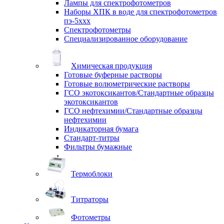
Лампы для спектрофотометров
Наборы ХПК в воде для спектрофотометров
пэ-5ххх
Спектрофотометры
Специализированное оборудование
Химическая продукция
Готовые буферные растворы
Готовые волюметрические растворы
ГСО экотоксикантов/Стандартные образцы
экотоксикантов
ГСО нефтехимии/Стандартные образцы
нефтехимии
Индикаторная бумага
Стандарт-титры
Фильтры бумажные
Термоблоки
Титраторы
Фотометры