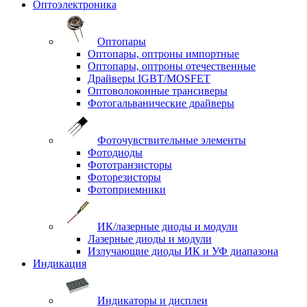
Оптоэлектроника
Оптопары
Оптопары, оптроны импортные
Оптопары, оптроны отечественные
Драйверы IGBT/MOSFET
Оптоволоконные трансиверы
Фотогальванические драйверы
Фоточувствительные элементы
Фотодиоды
Фототранзисторы
Фоторезисторы
Фотоприемники
ИК/лазерные диоды и модули
Лазерные диоды и модули
Излучающие диоды ИК и УФ диапазона
Индикация
Индикаторы и дисплеи