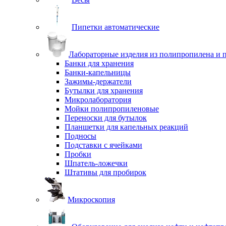
Пипетки автоматические
Лабораторные изделия из полипропилена и 
Банки для хранения
Банки-капельницы
Зажимы-держатели
Бутылки для хранения
Микролаборатория
Мойки полипропиленовые
Переноски для бутылок
Планшетки для капельных реакций
Подносы
Подставки с ячейками
Пробки
Шпатель-ложечки
Штативы для пробирок
Микроскопия