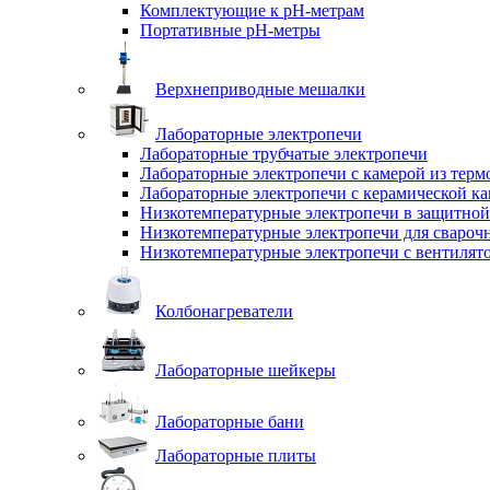
Комплектующие к pH-метрам
Портативные pH-метры
Верхнеприводные мешалки
Лабораторные электропечи
Лабораторные трубчатые электропечи
Лабораторные электропечи с камерой из терм
Лабораторные электропечи с керамической к
Низкотемпературные электропечи в защитной
Низкотемпературные электропечи для cвароч
Низкотемпературные электропечи с вентилят
Колбонагреватели
Лабораторные шейкеры
Лабораторные бани
Лабораторные плиты