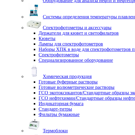
Оборудование для анализа нефти и нефтепр
Системы определения температуры плавлен
Спектрофотометры и аксессуары
Держатели для кювет и светофильтров
Кюветы
Лампы для спектрофотометров
Наборы ХПК в воде для спектрофотометров п
Спектрофотометры
Специализированное оборудование
Химическая продукция
Готовые буферные растворы
Готовые волюметрические растворы
ГСО экотоксикантов/Стандартные образцы эк
ГСО нефтехимии/Стандартные образцы нефт
Индикаторная бумага
Стандарт-титры
Фильтры бумажные
Термоблоки