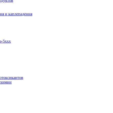
одуктов
ия и каплепадения
э-5ххх
отоксикантов
ехимии