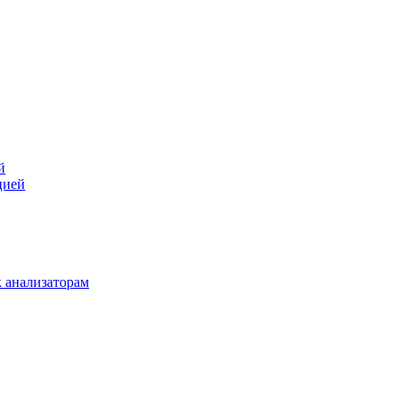
й
цией
 анализаторам