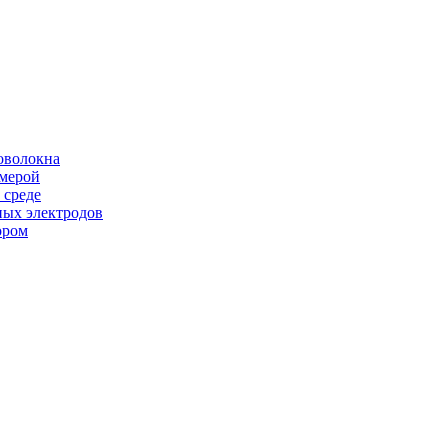
оволокна
амерой
 среде
ных электродов
ором