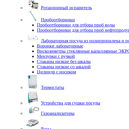
Ротационный испаритель
Пробоотборники
Пробоотборники для отбора проб воды
Пробоотборники для отбора проб нефтепроду
Лабораторная посуда из полипропилена и п
Воронки лабораторные
Вискозиметры стеклянные капиллярные ЭК
Мензурки с ручкой
Стаканы низкие без шкалы
Стаканы низкие со шкалой
Цилиндр с носиком
Термостаты
Устройства для сушки посуды
Газоанализаторы
Весы