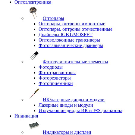
Оптоэлектроника
Оптопары
Оптопары, оптроны импортные
Оптопары, оптроны отечественные
Драйверы IGBT/MOSFET
Оптоволоконные трансиверы
Фотогальванические драйверы
Фоточувствительные элементы
Фотодиоды
Фототранзисторы
Фоторезисторы
Фотоприемники
ИК/лазерные диоды и модули
Лазерные диоды и модули
Излучающие диоды ИК и УФ диапазона
Индикация
Индикаторы и дисплеи