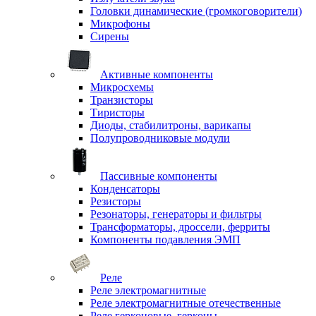
Головки динамические (громкоговорители)
Микрофоны
Сирены
Активные компоненты
Микросхемы
Транзисторы
Тиристоры
Диоды, стабилитроны, варикапы
Полупроводниковые модули
Пассивные компоненты
Конденсаторы
Резисторы
Резонаторы, генераторы и фильтры
Трансформаторы, дроссели, ферриты
Компоненты подавления ЭМП
Реле
Реле электромагнитные
Реле электромагнитные отечественные
Реле герконовые, герконы