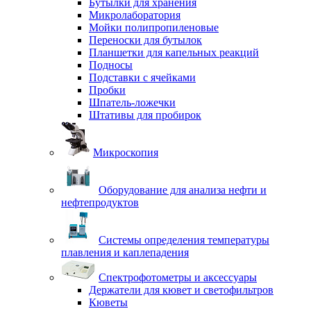
Бутылки для хранения
Микролаборатория
Мойки полипропиленовые
Переноски для бутылок
Планшетки для капельных реакций
Подносы
Подставки с ячейками
Пробки
Шпатель-ложечки
Штативы для пробирок
Микроскопия
Оборудование для анализа нефти и
нефтепродуктов
Системы определения температуры
плавления и каплепадения
Спектрофотометры и аксессуары
Держатели для кювет и светофильтров
Кюветы