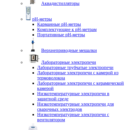
Аквадистилляторы
pH-метры
Карманные pH-метры
Комплектующие к pH-метрам
Портативные pH-метры
Верхнеприводные мешалки
Лабораторные электропечи
Лабораторные трубчатые электропечи
Лабораторные электропечи с камерой из
термоволокна
Лабораторные электропечи с керамической
камерой
Низкотемпературные электропечи в
защитной среде
Низкотемпературные электропечи для
cварочных электродов
Низкотемпературные электропечи с
вентилятором