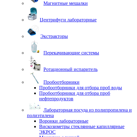
Магнитные мешалки
Центрифуги лабораторные
Экстракторы
Перекачивающие системы
Ротационный испаритель
Пробоотборники
Пробоотборники для отбора проб воды
Пробоотборники для отбора проб
нефтепродуктов
Лабораторная посуда из полипропилена и
полиэтилена
Воронки лабораторные
Вискозиметры стеклянные капиллярные
ЭКРОС