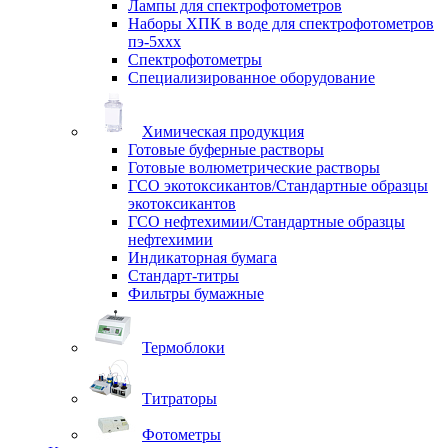
Лампы для спектрофотометров
Наборы ХПК в воде для спектрофотометров
пэ-5ххх
Спектрофотометры
Специализированное оборудование
Химическая продукция
Готовые буферные растворы
Готовые волюметрические растворы
ГСО экотоксикантов/Стандартные образцы
экотоксикантов
ГСО нефтехимии/Стандартные образцы
нефтехимии
Индикаторная бумага
Стандарт-титры
Фильтры бумажные
Термоблоки
Титраторы
Фотометры