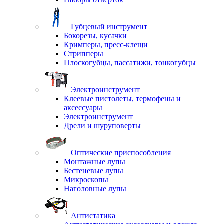
Губцевый инструмент
Бокорезы, кусачки
Кримперы, пресс-клещи
Стрипперы
Плоскогубцы, пассатижи, тонкогубцы
Электроинструмент
Клеевые пистолеты, термофены и
аксессуары
Электроинструмент
Дрели и шуруповерты
Оптические приспособления
Монтажные лупы
Бестеневые лупы
Микроскопы
Наголовные лупы
Антистатика