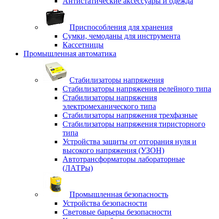
Антистатические аксессуары и одежда
Приспособления для хранения
Сумки, чемоданы для инструмента
Кассетницы
Промышленная автоматика
Стабилизаторы напряжения
Стабилизаторы напряжения релейного типа
Стабилизаторы напряжения
электромеханического типа
Стабилизаторы напряжения трехфазные
Стабилизаторы напряжения тиристорного
типа
Устройства защиты от отгорания нуля и
высокого напряжения (УЗОН)
Автотрансформаторы лабораторные
(ЛАТРы)
Промышленная безопасность
Устройства безопасности
Световые барьеры безопасности