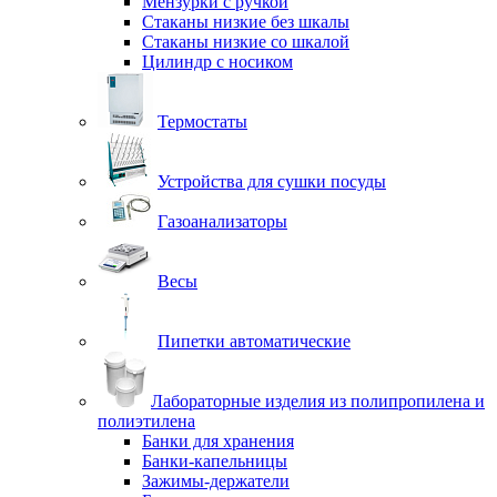
Мензурки с ручкой
Стаканы низкие без шкалы
Стаканы низкие со шкалой
Цилиндр с носиком
Термостаты
Устройства для сушки посуды
Газоанализаторы
Весы
Пипетки автоматические
Лабораторные изделия из полипропилена и
полиэтилена
Банки для хранения
Банки-капельницы
Зажимы-держатели