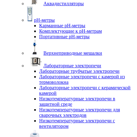
Аквадистилляторы
pH-метры
Карманные pH-метры
Комплектующие к pH-метрам
Портативные pH-метры
Верхнеприводные мешалки
Лабораторные электропечи
Лабораторные трубчатые электропечи
Лабораторные электропечи с камерой из
термоволокна
Лабораторные электропечи с керамической
камерой
Низкотемпературные электропечи в
защитной среде
Низкотемпературные электропечи для
cварочных электродов
Низкотемпературные электропечи с
вентилятором