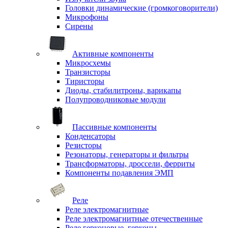
Головки динамические (громкоговорители)
Микрофоны
Сирены
Активные компоненты
Микросхемы
Транзисторы
Тиристоры
Диоды, стабилитроны, варикапы
Полупроводниковые модули
Пассивные компоненты
Конденсаторы
Резисторы
Резонаторы, генераторы и фильтры
Трансформаторы, дроссели, ферриты
Компоненты подавления ЭМП
Реле
Реле электромагнитные
Реле электромагнитные отечественные
Реле герконовые, герконы