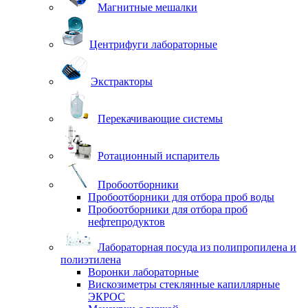
Магнитные мешалки
Центрифуги лабораторные
Экстракторы
Перекачивающие системы
Ротационный испаритель
Пробоотборники
Пробоотборники для отбора проб воды
Пробоотборники для отбора проб
нефтепродуктов
Лабораторная посуда из полипропилена и
полиэтилена
Воронки лабораторные
Вискозиметры стеклянные капиллярные
ЭКРОС