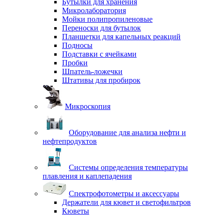
Бутылки для хранения
Микролаборатория
Мойки полипропиленовые
Переноски для бутылок
Планшетки для капельных реакций
Подносы
Подставки с ячейками
Пробки
Шпатель-ложечки
Штативы для пробирок
Микроскопия
Оборудование для анализа нефти и
нефтепродуктов
Системы определения температуры
плавления и каплепадения
Спектрофотометры и аксессуары
Держатели для кювет и светофильтров
Кюветы