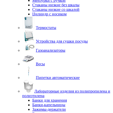
Мензурки с ручкой
Стаканы низкие без шкалы
Стаканы низкие со шкалой
Цилиндр с носиком
Термостаты
Устройства для сушки посуды
Газоанализаторы
Весы
Пипетки автоматические
Лабораторные изделия из полипропилена и
полиэтилена
Банки для хранения
Банки-капельницы
Зажимы-держатели