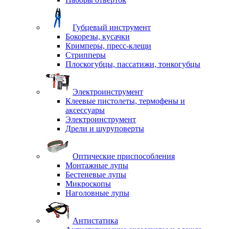
Губцевый инструмент
Бокорезы, кусачки
Кримперы, пресс-клещи
Стрипперы
Плоскогубцы, пассатижи, тонкогубцы
Электроинструмент
Клеевые пистолеты, термофены и
аксессуары
Электроинструмент
Дрели и шуруповерты
Оптические приспособления
Монтажные лупы
Бестеневые лупы
Микроскопы
Наголовные лупы
Антистатика