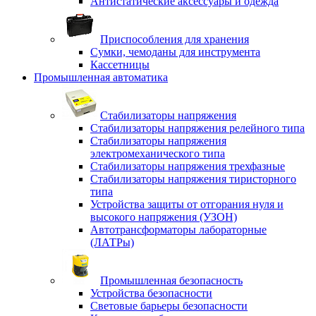
Антистатические аксессуары и одежда
Приспособления для хранения
Сумки, чемоданы для инструмента
Кассетницы
Промышленная автоматика
Стабилизаторы напряжения
Стабилизаторы напряжения релейного типа
Стабилизаторы напряжения
электромеханического типа
Стабилизаторы напряжения трехфазные
Стабилизаторы напряжения тиристорного
типа
Устройства защиты от отгорания нуля и
высокого напряжения (УЗОН)
Автотрансформаторы лабораторные
(ЛАТРы)
Промышленная безопасность
Устройства безопасности
Световые барьеры безопасности