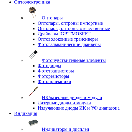
Оптоэлектроника
Оптопары
Оптопары, оптроны импортные
Оптопары, оптроны отечественные
Драйверы IGBT/MOSFET
Оптоволоконные трансиверы
Фотогальванические драйверы
Фоточувствительные элементы
Фотодиоды
Фототранзисторы
Фоторезисторы
Фотоприемники
ИК/лазерные диоды и модули
Лазерные диоды и модули
Излучающие диоды ИК и УФ диапазона
Индикация
Индикаторы и дисплеи