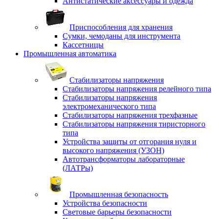
Антистатические аксессуары и одежда
Приспособления для хранения
Сумки, чемоданы для инструмента
Кассетницы
Промышленная автоматика
Стабилизаторы напряжения
Стабилизаторы напряжения релейного типа
Стабилизаторы напряжения
электромеханического типа
Стабилизаторы напряжения трехфазные
Стабилизаторы напряжения тиристорного
типа
Устройства защиты от отгорания нуля и
высокого напряжения (УЗОН)
Автотрансформаторы лабораторные
(ЛАТРы)
Промышленная безопасность
Устройства безопасности
Световые барьеры безопасности