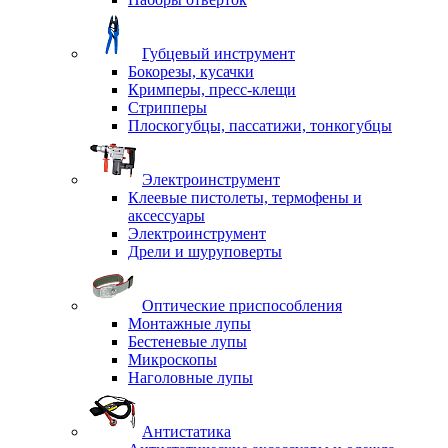
Губцевый инструмент
Бокорезы, кусачки
Кримперы, пресс-клещи
Стрипперы
Плоскогубцы, пассатижи, тонкогубцы
Электроинструмент
Клеевые пистолеты, термофены и
аксессуары
Электроинструмент
Дрели и шуруповерты
Оптические приспособления
Монтажные лупы
Бестеневые лупы
Микроскопы
Наголовные лупы
Антистатика