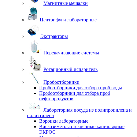
Магнитные мешалки
Центрифуги лабораторные
Экстракторы
Перекачивающие системы
Ротационный испаритель
Пробоотборники
Пробоотборники для отбора проб воды
Пробоотборники для отбора проб
нефтепродуктов
Лабораторная посуда из полипропилена и
полиэтилена
Воронки лабораторные
Вискозиметры стеклянные капиллярные
ЭКРОС