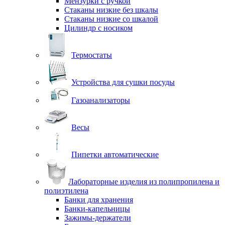
Мензурки с ручкой
Стаканы низкие без шкалы
Стаканы низкие со шкалой
Цилиндр с носиком
Термостаты
Устройства для сушки посуды
Газоанализаторы
Весы
Пипетки автоматические
Лабораторные изделия из полипропилена и
полиэтилена
Банки для хранения
Банки-капельницы
Зажимы-держатели