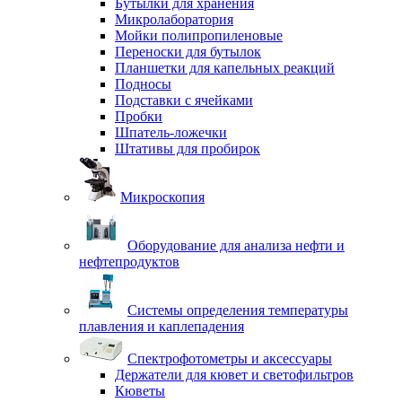
Бутылки для хранения
Микролаборатория
Мойки полипропиленовые
Переноски для бутылок
Планшетки для капельных реакций
Подносы
Подставки с ячейками
Пробки
Шпатель-ложечки
Штативы для пробирок
Микроскопия
Оборудование для анализа нефти и
нефтепродуктов
Системы определения температуры
плавления и каплепадения
Спектрофотометры и аксессуары
Держатели для кювет и светофильтров
Кюветы