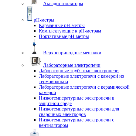
Аквадистилляторы
pH-метры
Карманные pH-метры
Комплектующие к pH-метрам
Портативные pH-метры
Верхнеприводные мешалки
Лабораторные электропечи
Лабораторные трубчатые электропечи
Лабораторные электропечи с камерой из
термоволокна
Лабораторные электропечи с керамической
камерой
Низкотемпературные электропечи в
защитной среде
Низкотемпературные электропечи для
cварочных электродов
Низкотемпературные электропечи с
вентилятором