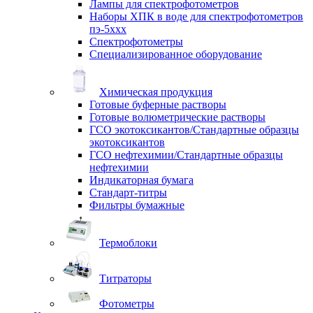
Лампы для спектрофотометров
Наборы ХПК в воде для спектрофотометров
пэ-5ххх
Спектрофотометры
Специализированное оборудование
Химическая продукция
Готовые буферные растворы
Готовые волюметрические растворы
ГСО экотоксикантов/Стандартные образцы
экотоксикантов
ГСО нефтехимии/Стандартные образцы
нефтехимии
Индикаторная бумага
Стандарт-титры
Фильтры бумажные
Термоблоки
Титраторы
Фотометры