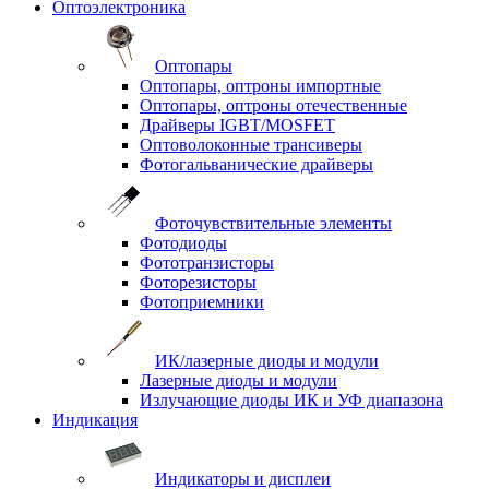
Оптоэлектроника
Оптопары
Оптопары, оптроны импортные
Оптопары, оптроны отечественные
Драйверы IGBT/MOSFET
Оптоволоконные трансиверы
Фотогальванические драйверы
Фоточувствительные элементы
Фотодиоды
Фототранзисторы
Фоторезисторы
Фотоприемники
ИК/лазерные диоды и модули
Лазерные диоды и модули
Излучающие диоды ИК и УФ диапазона
Индикация
Индикаторы и дисплеи