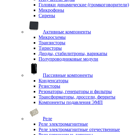
Головки динамические (громкоговорители)
Микрофоны
Сирены
Активные компоненты
Микросхемы
Транзисторы
Тиристоры
Диоды, стабилитроны, варикапы
Полупроводниковые модули
Пассивные компоненты
Конденсаторы
Резисторы
Резонаторы, генераторы и фильтры
Трансформаторы, дроссели, ферриты
Компоненты подавления ЭМП
Реле
Реле электромагнитные
Реле электромагнитные отечественные
Реле герконовые, герконы