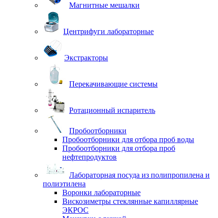
Магнитные мешалки
Центрифуги лабораторные
Экстракторы
Перекачивающие системы
Ротационный испаритель
Пробоотборники
Пробоотборники для отбора проб воды
Пробоотборники для отбора проб
нефтепродуктов
Лабораторная посуда из полипропилена и
полиэтилена
Воронки лабораторные
Вискозиметры стеклянные капиллярные
ЭКРОС