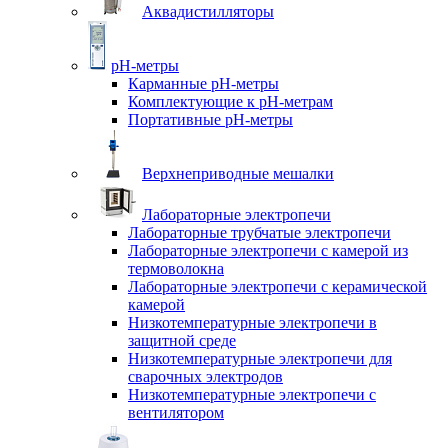
Аквадистилляторы
pH-метры
Карманные pH-метры
Комплектующие к pH-метрам
Портативные pH-метры
Верхнеприводные мешалки
Лабораторные электропечи
Лабораторные трубчатые электропечи
Лабораторные электропечи с камерой из
термоволокна
Лабораторные электропечи с керамической
камерой
Низкотемпературные электропечи в
защитной среде
Низкотемпературные электропечи для
cварочных электродов
Низкотемпературные электропечи с
вентилятором