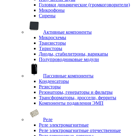
Головки динамические (громкоговорители)
Микрофоны
Сирены
Активные компоненты
Микросхемы
Транзисторы
Тиристоры
Диоды, стабилитроны, варикапы
Полупроводниковые модули
Пассивные компоненты
Конденсаторы
Резисторы
Резонаторы, генераторы и фильтры
Трансформаторы, дроссели, ферриты
Компоненты подавления ЭМП
Реле
Реле электромагнитные
Реле электромагнитные отечественные
Реле герконовые, герконы