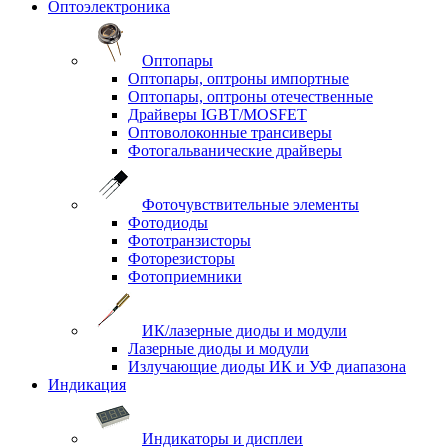
Оптоэлектроника
Оптопары
Оптопары, оптроны импортные
Оптопары, оптроны отечественные
Драйверы IGBT/MOSFET
Оптоволоконные трансиверы
Фотогальванические драйверы
Фоточувствительные элементы
Фотодиоды
Фототранзисторы
Фоторезисторы
Фотоприемники
ИК/лазерные диоды и модули
Лазерные диоды и модули
Излучающие диоды ИК и УФ диапазона
Индикация
Индикаторы и дисплеи