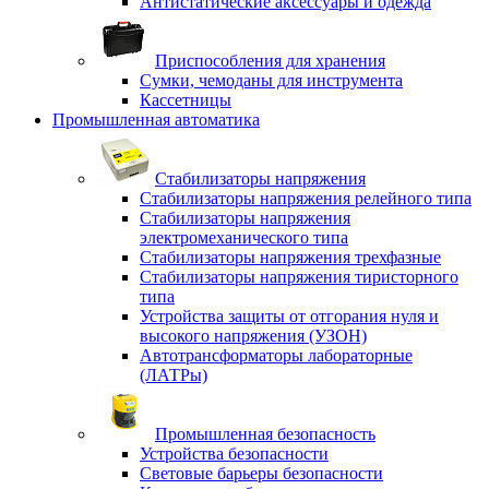
Антистатические аксессуары и одежда
Приспособления для хранения
Сумки, чемоданы для инструмента
Кассетницы
Промышленная автоматика
Стабилизаторы напряжения
Стабилизаторы напряжения релейного типа
Стабилизаторы напряжения
электромеханического типа
Стабилизаторы напряжения трехфазные
Стабилизаторы напряжения тиристорного
типа
Устройства защиты от отгорания нуля и
высокого напряжения (УЗОН)
Автотрансформаторы лабораторные
(ЛАТРы)
Промышленная безопасность
Устройства безопасности
Световые барьеры безопасности