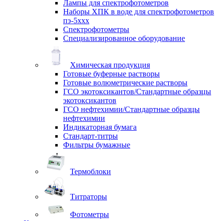
Лампы для спектрофотометров
Наборы ХПК в воде для спектрофотометров
пэ-5ххх
Спектрофотометры
Специализированное оборудование
Химическая продукция
Готовые буферные растворы
Готовые волюметрические растворы
ГСО экотоксикантов/Стандартные образцы
экотоксикантов
ГСО нефтехимии/Стандартные образцы
нефтехимии
Индикаторная бумага
Стандарт-титры
Фильтры бумажные
Термоблоки
Титраторы
Фотометры