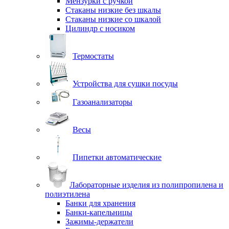
Мензурки с ручкой
Стаканы низкие без шкалы
Стаканы низкие со шкалой
Цилиндр с носиком
Термостаты
Устройства для сушки посуды
Газоанализаторы
Весы
Пипетки автоматические
Лабораторные изделия из полипропилена и
полиэтилена
Банки для хранения
Банки-капельницы
Зажимы-держатели