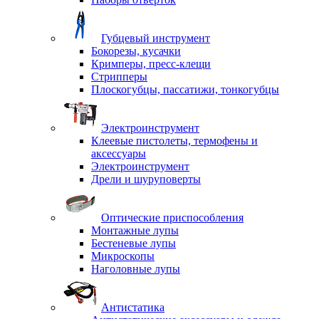
Губцевый инструмент
Бокорезы, кусачки
Кримперы, пресс-клещи
Стрипперы
Плоскогубцы, пассатижи, тонкогубцы
Электроинструмент
Клеевые пистолеты, термофены и
аксессуары
Электроинструмент
Дрели и шуруповерты
Оптические приспособления
Монтажные лупы
Бестеневые лупы
Микроскопы
Наголовные лупы
Антистатика