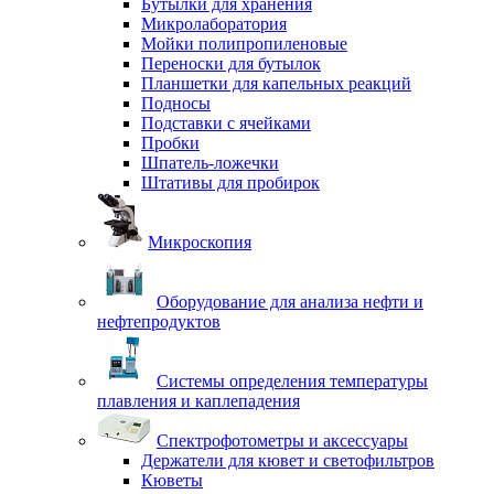
Бутылки для хранения
Микролаборатория
Мойки полипропиленовые
Переноски для бутылок
Планшетки для капельных реакций
Подносы
Подставки с ячейками
Пробки
Шпатель-ложечки
Штативы для пробирок
Микроскопия
Оборудование для анализа нефти и
нефтепродуктов
Системы определения температуры
плавления и каплепадения
Спектрофотометры и аксессуары
Держатели для кювет и светофильтров
Кюветы