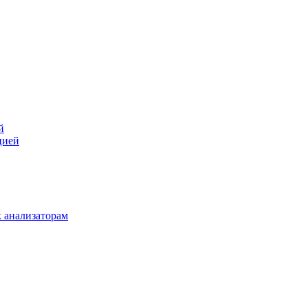
й
цией
 анализаторам