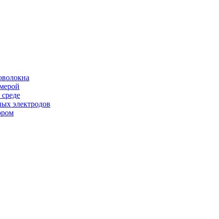
оволокна
амерой
 среде
ных электродов
ором