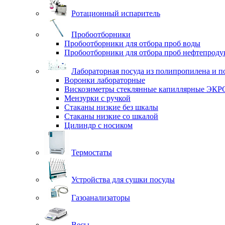
Ротационный испаритель
Пробоотборники
Пробоотборники для отбора проб воды
Пробоотборники для отбора проб нефтепроду
Лабораторная посуда из полипропилена и п
Воронки лабораторные
Вискозиметры стеклянные капиллярные ЭК
Мензурки с ручкой
Стаканы низкие без шкалы
Стаканы низкие со шкалой
Цилиндр с носиком
Термостаты
Устройства для сушки посуды
Газоанализаторы
Весы