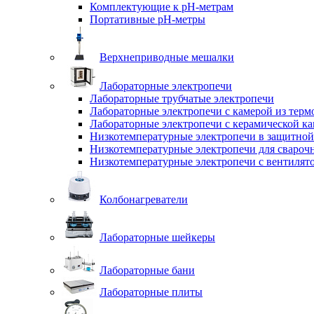
Комплектующие к pH-метрам
Портативные pH-метры
Верхнеприводные мешалки
Лабораторные электропечи
Лабораторные трубчатые электропечи
Лабораторные электропечи с камерой из терм
Лабораторные электропечи с керамической к
Низкотемпературные электропечи в защитной
Низкотемпературные электропечи для cвароч
Низкотемпературные электропечи с вентилят
Колбонагреватели
Лабораторные шейкеры
Лабораторные бани
Лабораторные плиты