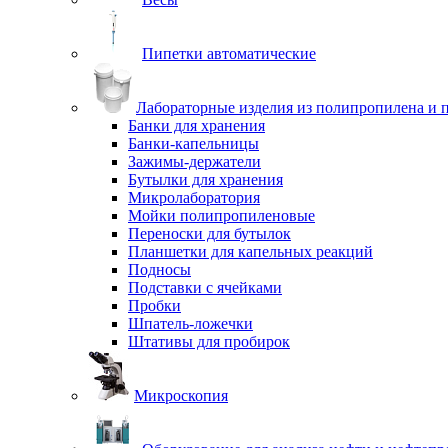
Пипетки автоматические
Лабораторные изделия из полипропилена и 
Банки для хранения
Банки-капельницы
Зажимы-держатели
Бутылки для хранения
Микролаборатория
Мойки полипропиленовые
Переноски для бутылок
Планшетки для капельных реакций
Подносы
Подставки с ячейками
Пробки
Шпатель-ложечки
Штативы для пробирок
Микроскопия