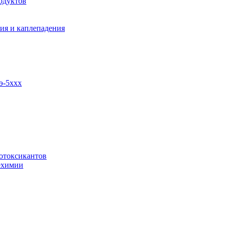
одуктов
ия и каплепадения
э-5ххх
отоксикантов
ехимии