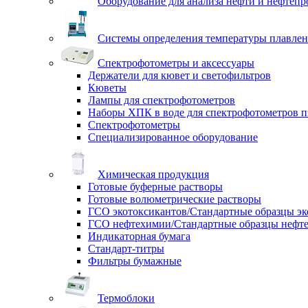
Оборудование для анализа нефти и нефтепр
Системы определения температуры плавлен
Спектрофотометры и аксессуары
Держатели для кювет и светофильтров
Кюветы
Лампы для спектрофотометров
Наборы ХПК в воде для спектрофотометров п
Спектрофотометры
Специализированное оборудование
Химическая продукция
Готовые буферные растворы
Готовые волюметрические растворы
ГСО экотоксикантов/Стандартные образцы эк
ГСО нефтехимии/Стандартные образцы нефт
Индикаторная бумага
Стандарт-титры
Фильтры бумажные
Термоблоки