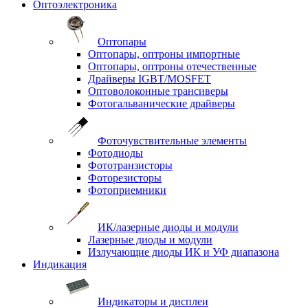
Оптоэлектроника
Оптопары
Оптопары, оптроны импортные
Оптопары, оптроны отечественные
Драйверы IGBT/MOSFET
Оптоволоконные трансиверы
Фотогальванические драйверы
Фоточувствительные элементы
Фотодиоды
Фототранзисторы
Фоторезисторы
Фотоприемники
ИК/лазерные диоды и модули
Лазерные диоды и модули
Излучающие диоды ИК и УФ диапазона
Индикация
Индикаторы и дисплеи