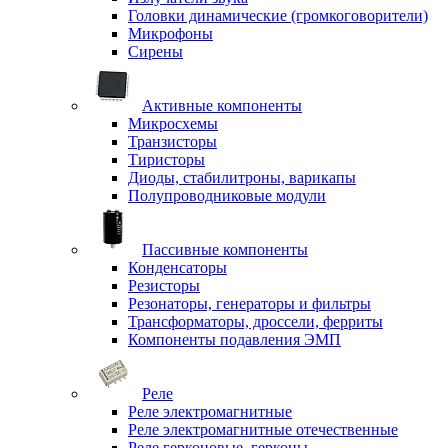
Головки динамические (громкоговорители)
Микрофоны
Сирены
Активные компоненты
Микросхемы
Транзисторы
Тиристоры
Диоды, стабилитроны, варикапы
Полупроводниковые модули
Пассивные компоненты
Конденсаторы
Резисторы
Резонаторы, генераторы и фильтры
Трансформаторы, дроссели, ферриты
Компоненты подавления ЭМП
Реле
Реле электромагнитные
Реле электромагнитные отечественные
Реле герконовые, герконы