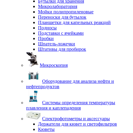
Бутылки для хранения
Микролаборатория
Мойки полипропиленовые
Переноски для бутылок
Планшетки для капельных реакций
Подносы
Подставки с ячейками
Пробки
Шпатель-ложечки
Штативы для пробирок
Микроскопия
Оборудование для анализа нефти и
нефтепродуктов
Системы определения температуры
плавления и каплепадения
Спектрофотометры и аксессуары
Держатели для кювет и светофильтров
Кюветы