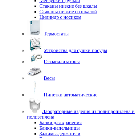
Мензурки с ручкой
Стаканы низкие без шкалы
Стаканы низкие со шкалой
Цилиндр с носиком
Термостаты
Устройства для сушки посуды
Газоанализаторы
Весы
Пипетки автоматические
Лабораторные изделия из полипропилена и
полиэтилена
Банки для хранения
Банки-капельницы
Зажимы-держатели