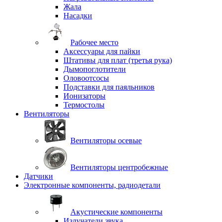
Жала
Насадки
Рабочее место
Аксессуары для пайки
Штативы для плат (третья рука)
Дымопоглотители
Оловоотсосы
Подставки для паяльников
Ионизаторы
Термостолы
Вентиляторы
Вентиляторы осевые
Вентиляторы центробежные
Датчики
Электронные компоненты, радиодетали
Акустические компоненты
Излучатели звука