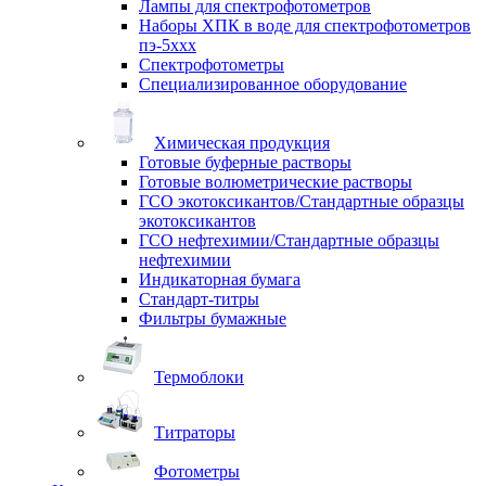
Лампы для спектрофотометров
Наборы ХПК в воде для спектрофотометров
пэ-5ххх
Спектрофотометры
Специализированное оборудование
Химическая продукция
Готовые буферные растворы
Готовые волюметрические растворы
ГСО экотоксикантов/Стандартные образцы
экотоксикантов
ГСО нефтехимии/Стандартные образцы
нефтехимии
Индикаторная бумага
Стандарт-титры
Фильтры бумажные
Термоблоки
Титраторы
Фотометры