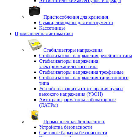
Антистатические аксессуары и одежда
Приспособления для хранения
Сумки, чемоданы для инструмента
Кассетницы
Промышленная автоматика
Стабилизаторы напряжения
Стабилизаторы напряжения релейного типа
Стабилизаторы напряжения
электромеханического типа
Стабилизаторы напряжения трехфазные
Стабилизаторы напряжения тиристорного
типа
Устройства защиты от отгорания нуля и
высокого напряжения (УЗОН)
Автотрансформаторы лабораторные
(ЛАТРы)
Промышленная безопасность
Устройства безопасности
Световые барьеры безопасности