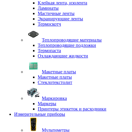
Клейкая лента, изолента
Ламинаты
Мастичные ленты
Экранирующие ленты
Термоскотч
Теплопроводящие материалы
Теплопроводящие подложки
Термопаста
Охлаждающие жидкости
Макетные платы
Макетные платы
Стеклотекстолит
Маркировка
Маркеры
Принтеры этикеток и расходники
Измерительные приборы
Мультиметры