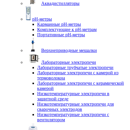
Аквадистилляторы
pH-метры
Карманные pH-метры
Комплектующие к pH-метрам
Портативные pH-метры
Верхнеприводные мешалки
Лабораторные электропечи
Лабораторные трубчатые электропечи
Лабораторные электропечи с камерой из
термоволокна
Лабораторные электропечи с керамической
камерой
Низкотемпературные электропечи в
защитной среде
Низкотемпературные электропечи для
cварочных электродов
Низкотемпературные электропечи с
вентилятором