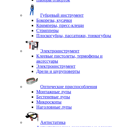
Губцевый инструмент
Бокорезы, кусачки
Кримперы, пресс-клещи
Стрипперы
Плоскогубцы, пассатижи, тонкогубцы
Электроинструмент
Клеевые пистолеты, термофены и
аксессуары
Электроинструмент
Дрели и шуруповерты
Оптические приспособления
Монтажные лупы
Бестеневые лупы
Микроскопы
Наголовные лупы
Антистатика