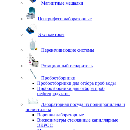
Магнитные мешалки
Центрифуги лабораторные
Экстракторы
Перекачивающие системы
Ротационный испаритель
Пробоотборники
Пробоотборники для отбора проб воды
Пробоотборники для отбора проб
нефтепродуктов
Лабораторная посуда из полипропилена и
полиэтилена
Воронки лабораторные
Вискозиметры стеклянные капиллярные
ЭКРОС